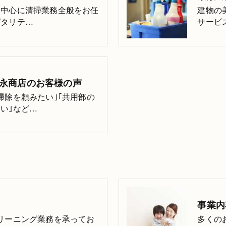
を中心に清掃業務全般をお任
建物の
ピタリテ…
サービ
松永商店のお客様の声
掃除を頼みたい｣｢共用部の
い｣など…
事業内
リーニング業務を承ってお
多くの