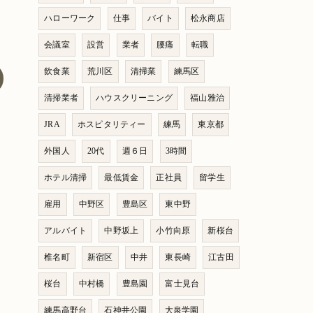
ハローワーク
仕事
バイト
松永商店
会議室
設営
業者
腰痛
転職
飲食業
荒川区
清掃業
練馬区
清掃業者
ハウスクリーニング
福山雅治
JRA
ホスピタリティー
練馬
東京都
外国人
20代
週６日
3時間
ホテル清掃
最低賃金
正社員
留学生
雇用
中野区
豊島区
東中野
アルバイト
中野坂上
小竹向原
新桜台
椎名町
新宿区
中井
東長崎
江古田
桜台
中村橋
豊島園
富士見台
練馬高野台
石神井公園
大泉学園