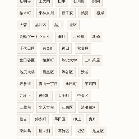
弘明寺
上大岡
山手
石川町
関内
桜木町
東神奈川
新子安
鶴見
根岸
大森
品川区
品川
港区
高輪ゲートウェイ
田町
浜松町
新橋
千代田区
有楽町
神田
秋葉原
世田谷区
桜新町
駒沢大学
三軒茶屋
池尻大橋
目黒区
渋谷区
渋谷
表参道
青山一丁目
永田町
半蔵門
九段下
神保町
大手町
中央区
三越前
水天宮前
江東区
清澄白河
住吉
錦糸町
墨田区
押上
曳舟
東向島
鐘ヶ淵
葛飾区
堀切
足立区