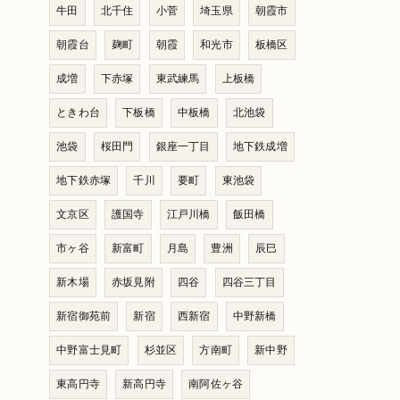
牛田
北千住
小菅
埼玉県
朝霞市
朝霞台
麹町
朝霞
和光市
板橋区
成増
下赤塚
東武練馬
上板橋
ときわ台
下板橋
中板橋
北池袋
池袋
桜田門
銀座一丁目
地下鉄成増
地下鉄赤塚
千川
要町
東池袋
文京区
護国寺
江戸川橋
飯田橋
市ヶ谷
新富町
月島
豊洲
辰巳
新木場
赤坂見附
四谷
四谷三丁目
新宿御苑前
新宿
西新宿
中野新橋
中野富士見町
杉並区
方南町
新中野
東高円寺
新高円寺
南阿佐ヶ谷