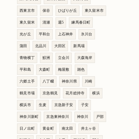
西東京市
保谷
ひばりが丘
東久留米市
東久留米
清瀬
週5
練馬春日町
光が丘
平和台
上石神井
氷川台
蒲田
北品川
大田区
新馬場
青物横丁
鮫洲
立会川
大森海岸
平和島
大森町
梅屋敷
雑色
六郷土手
八丁畷
神奈川県
川崎
鶴見市場
京急鶴見
花月総持寺
横浜
横浜市
生麦
京急新子安
子安
神奈川新町
京急東神奈川
神奈川
戸部
日ノ出町
黄金町
南太田
井土ヶ谷