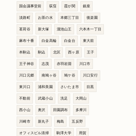
国会議事堂前
荻窪
霞が関
銀座
淡路町
お茶の水
本郷三丁目
後楽園
茗荷谷
新大塚
溜池山王
六本木一丁目
麻布十番
白金高輪
白金台
東大前
本駒込
駒込
北区
西ヶ原
王子
王子神谷
志茂
赤羽岩淵
川口市
川口元郷
南鳩ヶ谷
鳩ケ谷
川口安行
東川口
浦和美園
さいたま市
目黒
不動前
武蔵小山
洗足
大岡山
西小山
奥沢
田園調布
多摩川
川崎市
新丸子
梅島
五反野
オフィスビル清掃
駒澤大学
用賀