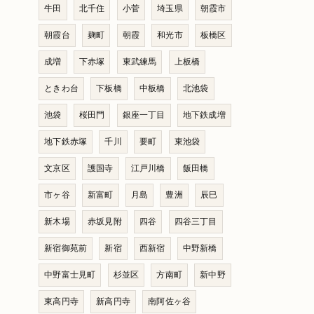
牛田
北千住
小菅
埼玉県
朝霞市
朝霞台
麹町
朝霞
和光市
板橋区
成増
下赤塚
東武練馬
上板橋
ときわ台
下板橋
中板橋
北池袋
池袋
桜田門
銀座一丁目
地下鉄成増
地下鉄赤塚
千川
要町
東池袋
文京区
護国寺
江戸川橋
飯田橋
市ヶ谷
新富町
月島
豊洲
辰巳
新木場
赤坂見附
四谷
四谷三丁目
新宿御苑前
新宿
西新宿
中野新橋
中野富士見町
杉並区
方南町
新中野
東高円寺
新高円寺
南阿佐ヶ谷