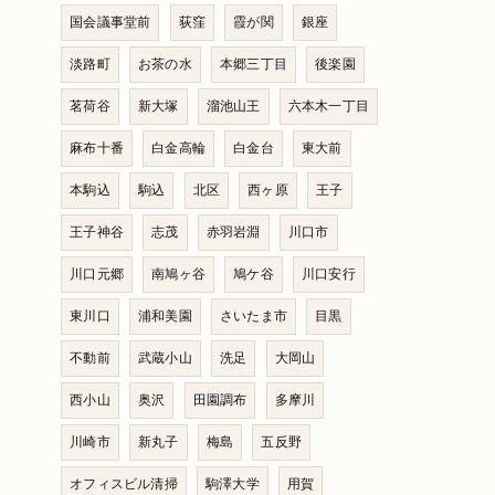
国会議事堂前
荻窪
霞が関
銀座
淡路町
お茶の水
本郷三丁目
後楽園
茗荷谷
新大塚
溜池山王
六本木一丁目
麻布十番
白金高輪
白金台
東大前
本駒込
駒込
北区
西ヶ原
王子
王子神谷
志茂
赤羽岩淵
川口市
川口元郷
南鳩ヶ谷
鳩ケ谷
川口安行
東川口
浦和美園
さいたま市
目黒
不動前
武蔵小山
洗足
大岡山
西小山
奥沢
田園調布
多摩川
川崎市
新丸子
梅島
五反野
オフィスビル清掃
駒澤大学
用賀