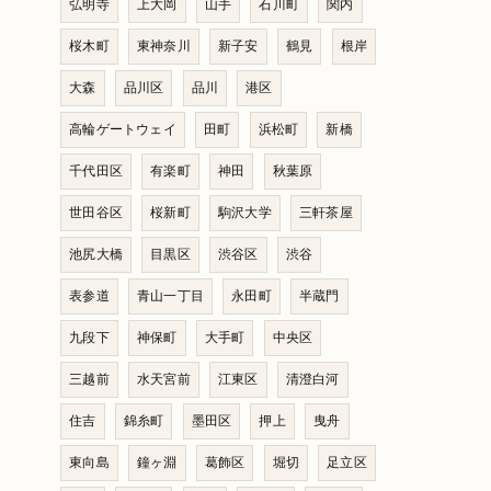
弘明寺
上大岡
山手
石川町
関内
桜木町
東神奈川
新子安
鶴見
根岸
大森
品川区
品川
港区
高輪ゲートウェイ
田町
浜松町
新橋
千代田区
有楽町
神田
秋葉原
世田谷区
桜新町
駒沢大学
三軒茶屋
池尻大橋
目黒区
渋谷区
渋谷
表参道
青山一丁目
永田町
半蔵門
九段下
神保町
大手町
中央区
三越前
水天宮前
江東区
清澄白河
住吉
錦糸町
墨田区
押上
曳舟
東向島
鐘ヶ淵
葛飾区
堀切
足立区