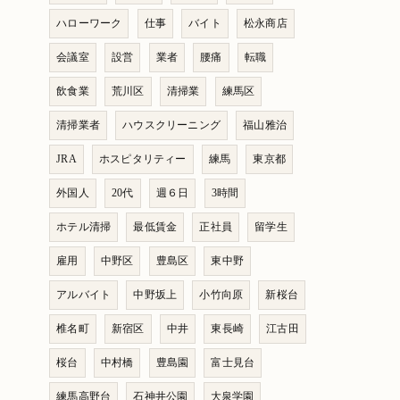
ハローワーク
仕事
バイト
松永商店
会議室
設営
業者
腰痛
転職
飲食業
荒川区
清掃業
練馬区
清掃業者
ハウスクリーニング
福山雅治
JRA
ホスピタリティー
練馬
東京都
外国人
20代
週６日
3時間
ホテル清掃
最低賃金
正社員
留学生
雇用
中野区
豊島区
東中野
アルバイト
中野坂上
小竹向原
新桜台
椎名町
新宿区
中井
東長崎
江古田
桜台
中村橋
豊島園
富士見台
練馬高野台
石神井公園
大泉学園