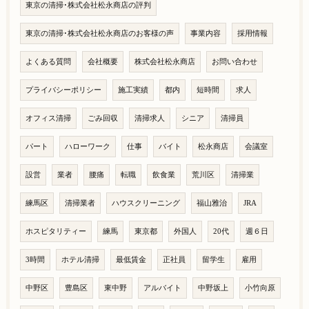
東京の清掃･株式会社松永商店の評判
東京の清掃･株式会社松永商店のお客様の声
事業内容
採用情報
よくある質問
会社概要
株式会社松永商店
お問い合わせ
プライバシーポリシー
施工実績
都内
短時間
求人
オフィス清掃
ごみ回収
清掃求人
シニア
清掃員
パート
ハローワーク
仕事
バイト
松永商店
会議室
設営
業者
腰痛
転職
飲食業
荒川区
清掃業
練馬区
清掃業者
ハウスクリーニング
福山雅治
JRA
ホスピタリティー
練馬
東京都
外国人
20代
週６日
3時間
ホテル清掃
最低賃金
正社員
留学生
雇用
中野区
豊島区
東中野
アルバイト
中野坂上
小竹向原