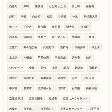
西原町
東町
東伏見
ひばりヶ丘北
富士町
保谷町
緑町
南町
向台町
柳沢
谷戸町
神泉
駒場東大前
池ノ上
下北沢
新代田
東松原
明大前
永福町
西永福
浜田山
高井戸
富士見ヶ丘
久我山
三鷹台
三鷹市
井の頭公園
武蔵野市
吉祥寺
下高井戸
桜上水
上北沢
八幡山
芦花公園
千歳烏山
調布市
仙川
つつじが丘
柴崎
国領
布田
調布
西調布
飛田給
府中市
武蔵野台
多磨霊園
東府中
府中
分倍河原
中河原
多摩市
聖蹟桜ヶ丘
日野市
百草園
高幡不動
京王多摩川
京王稲田堤
稲城市
京王よみうりランド
若葉台
京王永山
京王堀の内
京王多摩センター
八王子市