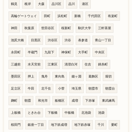
鶴見
根岸
大森
品川区
品川
港区
高輪ゲートウェイ
田町
浜松町
新橋
千代田区
有楽町
神田
秋葉原
世田谷区
桜新町
駒沢大学
三軒茶屋
池尻大橋
目黒区
渋谷区
渋谷
表参道
青山一丁目
永田町
半蔵門
九段下
神保町
大手町
中央区
三越前
水天宮前
江東区
清澄白河
住吉
錦糸町
墨田区
押上
曳舟
東向島
鐘ヶ淵
葛飾区
堀切
足立区
牛田
北千住
小菅
埼玉県
朝霞市
朝霞台
麹町
朝霞
和光市
板橋区
成増
下赤塚
東武練馬
上板橋
ときわ台
下板橋
中板橋
北池袋
池袋
桜田門
銀座一丁目
地下鉄成増
地下鉄赤塚
千川
要町