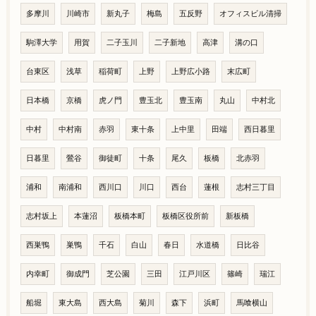
多摩川
川崎市
新丸子
梅島
五反野
オフィスビル清掃
駒澤大学
用賀
二子玉川
二子新地
高津
溝の口
台東区
浅草
稲荷町
上野
上野広小路
末広町
日本橋
京橋
虎ノ門
豊玉北
豊玉南
丸山
中村北
中村
中村南
赤羽
東十条
上中里
田端
西日暮里
日暮里
鶯谷
御徒町
十条
尾久
板橋
北赤羽
浦和
南浦和
西川口
川口
西台
蓮根
志村三丁目
志村坂上
本蓮沼
板橋本町
板橋区役所前
新板橋
西巣鴨
巣鴨
千石
白山
春日
水道橋
日比谷
内幸町
御成門
芝公園
三田
江戸川区
篠崎
瑞江
船堀
東大島
西大島
菊川
森下
浜町
馬喰横山