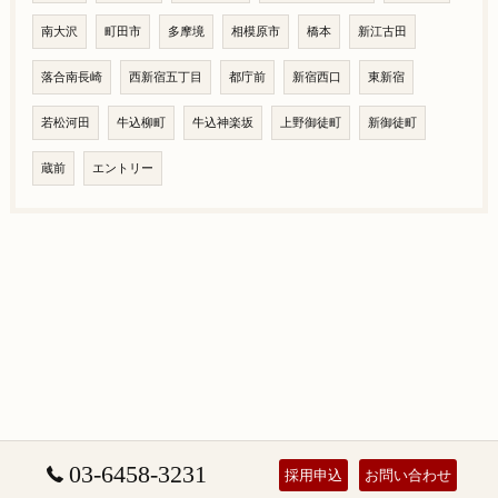
南大沢
町田市
多摩境
相模原市
橋本
新江古田
落合南長崎
西新宿五丁目
都庁前
新宿西口
東新宿
若松河田
牛込柳町
牛込神楽坂
上野御徒町
新御徒町
蔵前
エントリー
03-6458-3231
採用申込
お問い合わせ