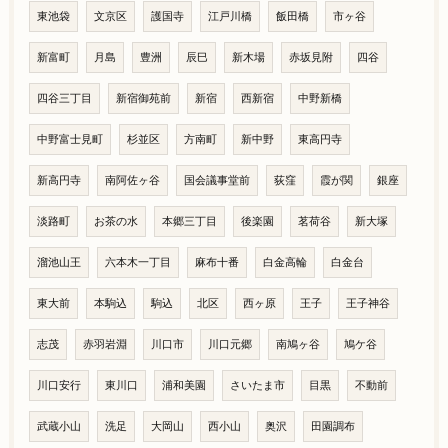
東池袋
文京区
護国寺
江戸川橋
飯田橋
市ヶ谷
新富町
月島
豊洲
辰巳
新木場
赤坂見附
四谷
四谷三丁目
新宿御苑前
新宿
西新宿
中野新橋
中野富士見町
杉並区
方南町
新中野
東高円寺
新高円寺
南阿佐ヶ谷
国会議事堂前
荻窪
霞が関
銀座
淡路町
お茶の水
本郷三丁目
後楽園
茗荷谷
新大塚
溜池山王
六本木一丁目
麻布十番
白金高輪
白金台
東大前
本駒込
駒込
北区
西ヶ原
王子
王子神谷
志茂
赤羽岩淵
川口市
川口元郷
南鳩ヶ谷
鳩ケ谷
川口安行
東川口
浦和美園
さいたま市
目黒
不動前
武蔵小山
洗足
大岡山
西小山
奥沢
田園調布