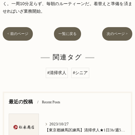
く。一周10分足らず、毎朝のルーティーンだ。着替えと準備を済ま
せればいざ業務開始。
< 前のページ
一覧に戻る
次のページ >
関連タグ
#清掃求人
#シニア
最近の投稿
Recent Posts
2023/10/27
【東京都練馬区練馬】清掃求人★1日3h/週5日/祝日お休み★谷原在住の方歓迎