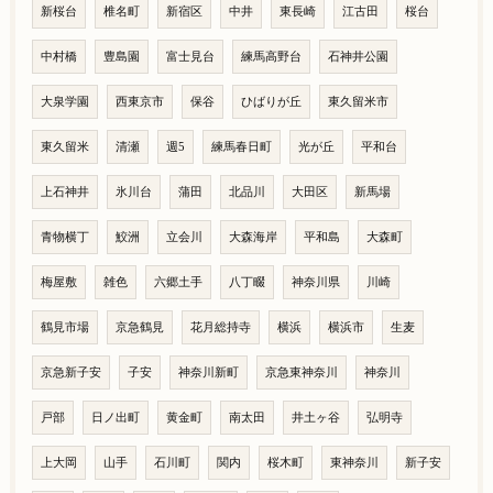
新桜台
椎名町
新宿区
中井
東長崎
江古田
桜台
中村橋
豊島園
富士見台
練馬高野台
石神井公園
大泉学園
西東京市
保谷
ひばりが丘
東久留米市
東久留米
清瀬
週5
練馬春日町
光が丘
平和台
上石神井
氷川台
蒲田
北品川
大田区
新馬場
青物横丁
鮫洲
立会川
大森海岸
平和島
大森町
梅屋敷
雑色
六郷土手
八丁畷
神奈川県
川崎
鶴見市場
京急鶴見
花月総持寺
横浜
横浜市
生麦
京急新子安
子安
神奈川新町
京急東神奈川
神奈川
戸部
日ノ出町
黄金町
南太田
井土ヶ谷
弘明寺
上大岡
山手
石川町
関内
桜木町
東神奈川
新子安