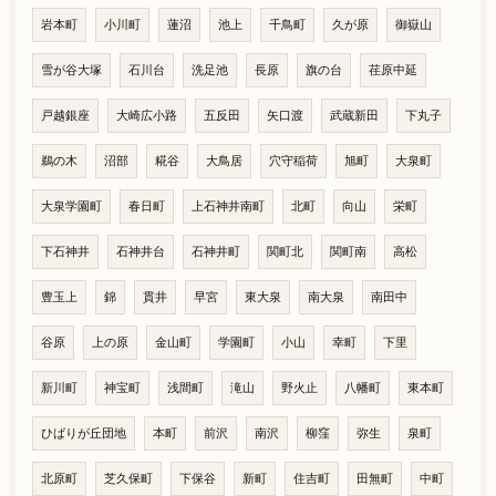
岩本町
小川町
蓮沼
池上
千鳥町
久が原
御嶽山
雪が谷大塚
石川台
洗足池
長原
旗の台
荏原中延
戸越銀座
大崎広小路
五反田
矢口渡
武蔵新田
下丸子
鵜の木
沼部
糀谷
大鳥居
穴守稲荷
旭町
大泉町
大泉学園町
春日町
上石神井南町
北町
向山
栄町
下石神井
石神井台
石神井町
関町北
関町南
高松
豊玉上
錦
貫井
早宮
東大泉
南大泉
南田中
谷原
上の原
金山町
学園町
小山
幸町
下里
新川町
神宝町
浅間町
滝山
野火止
八幡町
東本町
ひばりが丘団地
本町
前沢
南沢
柳窪
弥生
泉町
北原町
芝久保町
下保谷
新町
住吉町
田無町
中町