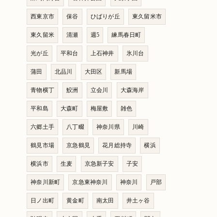
西東京市
保谷
ひばりが丘
東久留米市
東久留米
清瀬
週5
練馬春日町
光が丘
平和台
上石神井
氷川台
蒲田
北品川
大田区
新馬場
青物横丁
鮫洲
立会川
大森海岸
平和島
大森町
梅屋敷
雑色
六郷土手
八丁畷
神奈川県
川崎
鶴見市場
京急鶴見
花月総持寺
横浜
横浜市
生麦
京急新子安
子安
神奈川新町
京急東神奈川
神奈川
戸部
日ノ出町
黄金町
南太田
井土ヶ谷