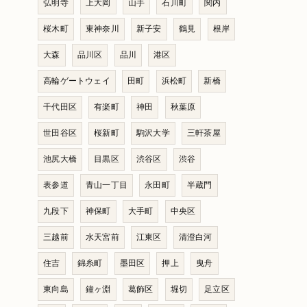
弘明寺
上大岡
山手
石川町
関内
桜木町
東神奈川
新子安
鶴見
根岸
大森
品川区
品川
港区
高輪ゲートウェイ
田町
浜松町
新橋
千代田区
有楽町
神田
秋葉原
世田谷区
桜新町
駒沢大学
三軒茶屋
池尻大橋
目黒区
渋谷区
渋谷
表参道
青山一丁目
永田町
半蔵門
九段下
神保町
大手町
中央区
三越前
水天宮前
江東区
清澄白河
住吉
錦糸町
墨田区
押上
曳舟
東向島
鐘ヶ淵
葛飾区
堀切
足立区