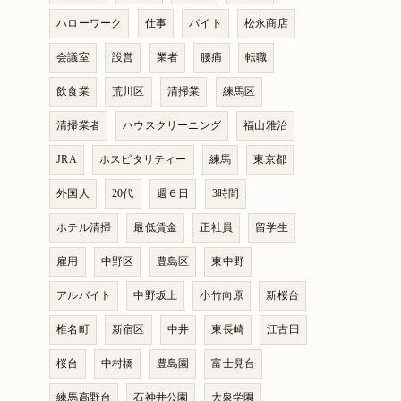
ハローワーク
仕事
バイト
松永商店
会議室
設営
業者
腰痛
転職
飲食業
荒川区
清掃業
練馬区
清掃業者
ハウスクリーニング
福山雅治
JRA
ホスピタリティー
練馬
東京都
外国人
20代
週６日
3時間
ホテル清掃
最低賃金
正社員
留学生
雇用
中野区
豊島区
東中野
アルバイト
中野坂上
小竹向原
新桜台
椎名町
新宿区
中井
東長崎
江古田
桜台
中村橋
豊島園
富士見台
練馬高野台
石神井公園
大泉学園