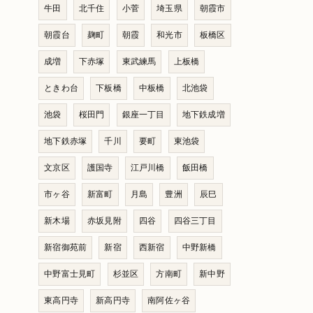
牛田
北千住
小菅
埼玉県
朝霞市
朝霞台
麹町
朝霞
和光市
板橋区
成増
下赤塚
東武練馬
上板橋
ときわ台
下板橋
中板橋
北池袋
池袋
桜田門
銀座一丁目
地下鉄成増
地下鉄赤塚
千川
要町
東池袋
文京区
護国寺
江戸川橋
飯田橋
市ヶ谷
新富町
月島
豊洲
辰巳
新木場
赤坂見附
四谷
四谷三丁目
新宿御苑前
新宿
西新宿
中野新橋
中野富士見町
杉並区
方南町
新中野
東高円寺
新高円寺
南阿佐ヶ谷