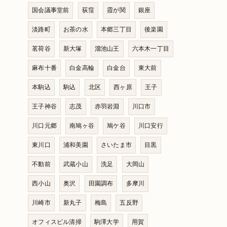
国会議事堂前
荻窪
霞が関
銀座
淡路町
お茶の水
本郷三丁目
後楽園
茗荷谷
新大塚
溜池山王
六本木一丁目
麻布十番
白金高輪
白金台
東大前
本駒込
駒込
北区
西ヶ原
王子
王子神谷
志茂
赤羽岩淵
川口市
川口元郷
南鳩ヶ谷
鳩ケ谷
川口安行
東川口
浦和美園
さいたま市
目黒
不動前
武蔵小山
洗足
大岡山
西小山
奥沢
田園調布
多摩川
川崎市
新丸子
梅島
五反野
オフィスビル清掃
駒澤大学
用賀