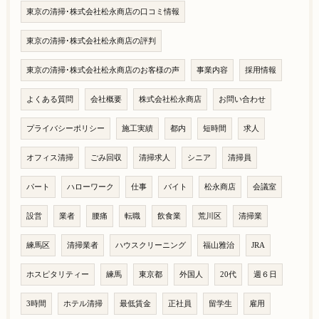
東京の清掃･株式会社松永商店の口コミ情報
東京の清掃･株式会社松永商店の評判
東京の清掃･株式会社松永商店のお客様の声
事業内容
採用情報
よくある質問
会社概要
株式会社松永商店
お問い合わせ
プライバシーポリシー
施工実績
都内
短時間
求人
オフィス清掃
ごみ回収
清掃求人
シニア
清掃員
パート
ハローワーク
仕事
バイト
松永商店
会議室
設営
業者
腰痛
転職
飲食業
荒川区
清掃業
練馬区
清掃業者
ハウスクリーニング
福山雅治
JRA
ホスピタリティー
練馬
東京都
外国人
20代
週６日
3時間
ホテル清掃
最低賃金
正社員
留学生
雇用