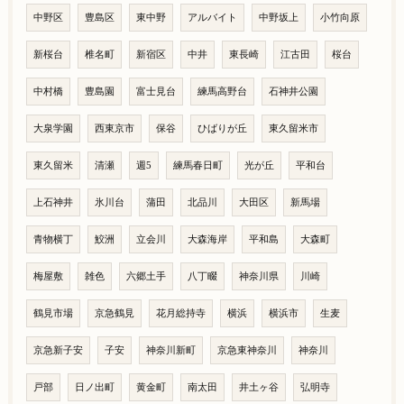
中野区
豊島区
東中野
アルバイト
中野坂上
小竹向原
新桜台
椎名町
新宿区
中井
東長崎
江古田
桜台
中村橋
豊島園
富士見台
練馬高野台
石神井公園
大泉学園
西東京市
保谷
ひばりが丘
東久留米市
東久留米
清瀬
週5
練馬春日町
光が丘
平和台
上石神井
氷川台
蒲田
北品川
大田区
新馬場
青物横丁
鮫洲
立会川
大森海岸
平和島
大森町
梅屋敷
雑色
六郷土手
八丁畷
神奈川県
川崎
鶴見市場
京急鶴見
花月総持寺
横浜
横浜市
生麦
京急新子安
子安
神奈川新町
京急東神奈川
神奈川
戸部
日ノ出町
黄金町
南太田
井土ヶ谷
弘明寺