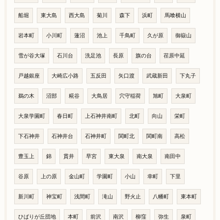
船堀
東大島
西大島
菊川
森下
浜町
馬喰横山
岩本町
小川町
蓮沼
池上
千鳥町
久が原
御嶽山
雪が谷大塚
石川台
洗足池
長原
旗の台
荏原中延
戸越銀座
大崎広小路
五反田
矢口渡
武蔵新田
下丸子
鵜の木
沼部
糀谷
大鳥居
穴守稲荷
旭町
大泉町
大泉学園町
春日町
上石神井南町
北町
向山
栄町
下石神井
石神井台
石神井町
関町北
関町南
高松
豊玉上
錦
貫井
早宮
東大泉
南大泉
南田中
谷原
上の原
金山町
学園町
小山
幸町
下里
新川町
神宝町
浅間町
滝山
野火止
八幡町
東本町
ひばりが丘団地
本町
前沢
南沢
柳窪
弥生
泉町