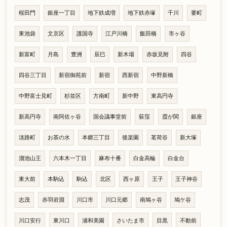
桜田門
銀座一丁目
地下鉄成増
地下鉄赤塚
千川
要町
東池袋
文京区
護国寺
江戸川橋
飯田橋
市ヶ谷
新富町
月島
豊洲
辰巳
新木場
赤坂見附
四谷
四谷三丁目
新宿御苑前
新宿
西新宿
中野新橋
中野富士見町
杉並区
方南町
新中野
東高円寺
新高円寺
南阿佐ヶ谷
国会議事堂前
荻窪
霞が関
銀座
淡路町
お茶の水
本郷三丁目
後楽園
茗荷谷
新大塚
溜池山王
六本木一丁目
麻布十番
白金高輪
白金台
東大前
本駒込
駒込
北区
西ヶ原
王子
王子神谷
志茂
赤羽岩淵
川口市
川口元郷
南鳩ヶ谷
鳩ケ谷
川口安行
東川口
浦和美園
さいたま市
目黒
不動前