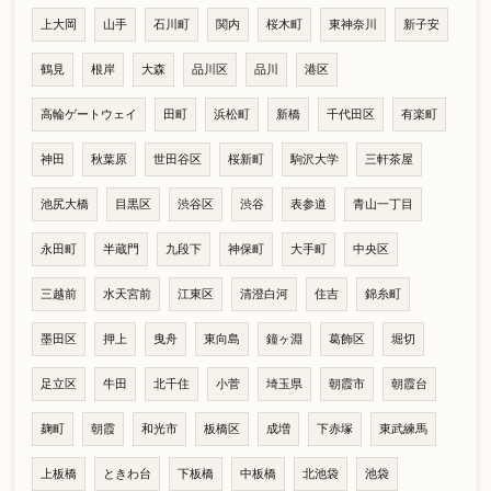
上大岡
山手
石川町
関内
桜木町
東神奈川
新子安
鶴見
根岸
大森
品川区
品川
港区
高輪ゲートウェイ
田町
浜松町
新橋
千代田区
有楽町
神田
秋葉原
世田谷区
桜新町
駒沢大学
三軒茶屋
池尻大橋
目黒区
渋谷区
渋谷
表参道
青山一丁目
永田町
半蔵門
九段下
神保町
大手町
中央区
三越前
水天宮前
江東区
清澄白河
住吉
錦糸町
墨田区
押上
曳舟
東向島
鐘ヶ淵
葛飾区
堀切
足立区
牛田
北千住
小菅
埼玉県
朝霞市
朝霞台
麹町
朝霞
和光市
板橋区
成増
下赤塚
東武練馬
上板橋
ときわ台
下板橋
中板橋
北池袋
池袋