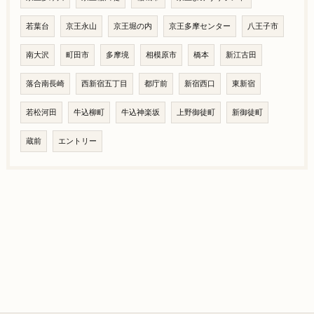
若葉台
京王永山
京王堀の内
京王多摩センター
八王子市
南大沢
町田市
多摩境
相模原市
橋本
新江古田
落合南長崎
西新宿五丁目
都庁前
新宿西口
東新宿
若松河田
牛込柳町
牛込神楽坂
上野御徒町
新御徒町
蔵前
エントリー