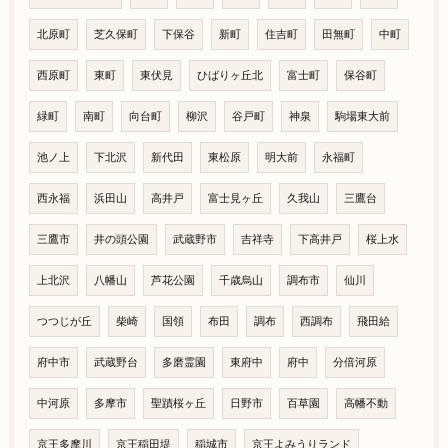
北原町
芝久保町
下保谷
新町
住吉町
田無町
中町
西原町
東町
東伏見
ひばりヶ丘北
富士町
保谷町
緑町
南町
向台町
柳沢
谷戸町
神泉
駒場東大前
池ノ上
下北沢
新代田
東松原
明大前
永福町
西永福
浜田山
高井戸
富士見ヶ丘
久我山
三鷹台
三鷹市
井の頭公園
武蔵野市
吉祥寺
下高井戸
桜上水
上北沢
八幡山
芦花公園
千歳烏山
調布市
仙川
つつじが丘
柴崎
国領
布田
調布
西調布
飛田給
府中市
武蔵野台
多磨霊園
東府中
府中
分倍河原
中河原
多摩市
聖蹟桜ヶ丘
日野市
百草園
高幡不動
京王多摩川
京王稲田堤
稲城市
京王よみうりランド