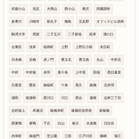
武蔵小山
洗足
大岡山
西小山
奥沢
田園調布
多摩川
川崎市
新丸子
梅島
五反野
オフィスビル清掃
駒澤大学
用賀
二子玉川
二子新地
高津
溝の口
台東区
浅草
稲荷町
上野
上野広小路
末広町
日本橋
京橋
虎ノ門
豊玉北
豊玉南
丸山
中村北
中村
中村南
赤羽
東十条
上中里
田端
西日暮里
日暮里
鶯谷
御徒町
十条
尾久
板橋
北赤羽
浦和
南浦和
西川口
川口
西台
蓮根
志村三丁目
志村坂上
本蓮沼
板橋本町
板橋区役所前
新板橋
西巣鴨
巣鴨
千石
白山
春日
水道橋
日比谷
内幸町
御成門
芝公園
三田
江戸川区
篠崎
瑞江