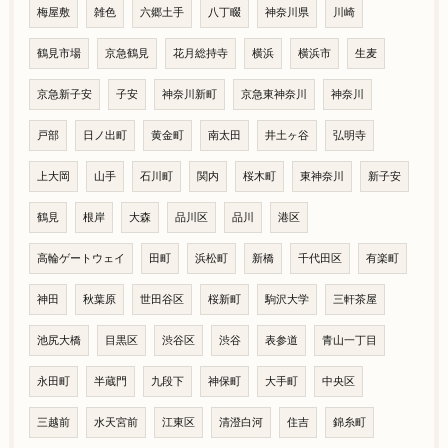
梅屋敷
雑色
六郷土手
八丁畷
神奈川県
川崎
鶴見市場
京急鶴見
花月総持寺
横浜
横浜市
生麦
京急新子安
子安
神奈川新町
京急東神奈川
神奈川
戸部
日ノ出町
黄金町
南太田
井土ヶ谷
弘明寺
上大岡
山手
石川町
関内
桜木町
東神奈川
新子安
鶴見
根岸
大森
品川区
品川
港区
高輪ゲートウェイ
田町
浜松町
新橋
千代田区
有楽町
神田
秋葉原
世田谷区
桜新町
駒沢大学
三軒茶屋
池尻大橋
目黒区
渋谷区
渋谷
表参道
青山一丁目
永田町
半蔵門
九段下
神保町
大手町
中央区
三越前
水天宮前
江東区
清澄白河
住吉
錦糸町