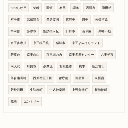
つつじが丘
柴崎
国領
布田
調布
西調布
飛田給
府中市
武蔵野台
多磨霊園
東府中
府中
分倍河原
中河原
多摩市
聖蹟桜ヶ丘
日野市
百草園
高幡不動
京王多摩川
京王稲田堤
稲城市
京王よみうりランド
若葉台
京王永山
京王堀の内
京王多摩センター
八王子市
南大沢
町田市
多摩境
相模原市
橋本
新江古田
落合南長崎
西新宿五丁目
都庁前
新宿西口
東新宿
若松河田
牛込柳町
牛込神楽坂
上野御徒町
新御徒町
蔵前
エントリー