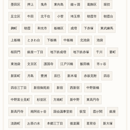
墨田区
押上
曳舟
東向島
鐘ヶ淵
葛飾区
堀切
足立区
牛田
北千住
小菅
埼玉県
朝霞市
朝霞台
麹町
朝霞
和光市
板橋区
成増
下赤塚
東武練馬
上板橋
ときわ台
下板橋
中板橋
北池袋
池袋
桜田門
銀座一丁目
地下鉄成増
地下鉄赤塚
千川
要町
東池袋
文京区
護国寺
江戸川橋
飯田橋
市ヶ谷
新富町
月島
豊洲
辰巳
新木場
赤坂見附
四谷
四谷三丁目
新宿御苑前
新宿
西新宿
中野新橋
中野富士見町
杉並区
方南町
新中野
東高円寺
新高円寺
南阿佐ヶ谷
国会議事堂前
荻窪
霞が関
銀座
淡路町
お茶の水
本郷三丁目
後楽園
茗荷谷
新大塚