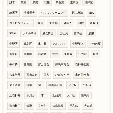
設営
業者
腰痛
転職
飲食業
荒川区
清掃業
練馬区
清掃業者
ハウスクリーニング
福山雅治
JRA
ホスピタリティー
練馬
東京都
外国人
20代
週６日
3時間
ホテル清掃
最低賃金
正社員
留学生
雇用
中野区
豊島区
東中野
アルバイト
中野坂上
小竹向原
新桜台
椎名町
新宿区
中井
東長崎
江古田
桜台
中村橋
豊島園
富士見台
練馬高野台
石神井公園
大泉学園
西東京市
保谷
ひばりが丘
東久留米市
東久留米
清瀬
週5
練馬春日町
光が丘
平和台
上石神井
氷川台
蒲田
北品川
大田区
新馬場
青物横丁
鮫洲
立会川
大森海岸
平和島
大森町