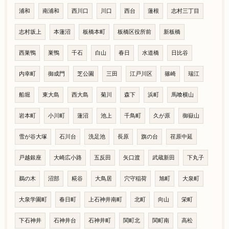
浦和
南浦和
西川口
川口
西台
蓮根
志村三丁目
志村坂上
本蓮沼
板橋本町
板橋区役所前
新板橋
西巣鴨
巣鴨
千石
白山
春日
水道橋
日比谷
内幸町
御成門
芝公園
三田
江戸川区
篠崎
瑞江
船堀
東大島
西大島
菊川
森下
浜町
馬喰横山
岩本町
小川町
蓮沼
池上
千鳥町
久が原
御嶽山
雪が谷大塚
石川台
洗足池
長原
旗の台
荏原中延
戸越銀座
大崎広小路
五反田
矢口渡
武蔵新田
下丸子
鵜の木
沼部
糀谷
大鳥居
穴守稲荷
旭町
大泉町
大泉学園町
春日町
上石神井南町
北町
向山
栄町
下石神井
石神井台
石神井町
関町北
関町南
高松