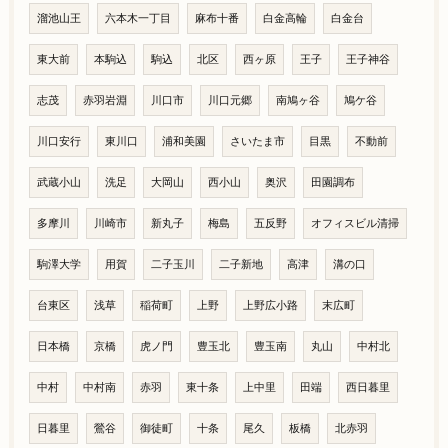
溜池山王
六本木一丁目
麻布十番
白金高輪
白金台
東大前
本駒込
駒込
北区
西ヶ原
王子
王子神谷
志茂
赤羽岩淵
川口市
川口元郷
南鳩ヶ谷
鳩ケ谷
川口安行
東川口
浦和美園
さいたま市
目黒
不動前
武蔵小山
洗足
大岡山
西小山
奥沢
田園調布
多摩川
川崎市
新丸子
梅島
五反野
オフィスビル清掃
駒澤大学
用賀
二子玉川
二子新地
高津
溝の口
台東区
浅草
稲荷町
上野
上野広小路
末広町
日本橋
京橋
虎ノ門
豊玉北
豊玉南
丸山
中村北
中村
中村南
赤羽
東十条
上中里
田端
西日暮里
日暮里
鶯谷
御徒町
十条
尾久
板橋
北赤羽