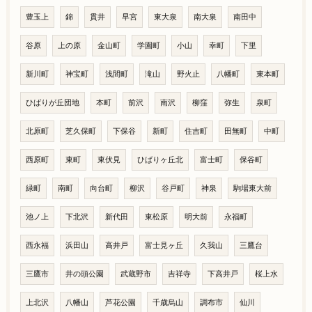
豊玉上
錦
貫井
早宮
東大泉
南大泉
南田中
谷原
上の原
金山町
学園町
小山
幸町
下里
新川町
神宝町
浅間町
滝山
野火止
八幡町
東本町
ひばりが丘団地
本町
前沢
南沢
柳窪
弥生
泉町
北原町
芝久保町
下保谷
新町
住吉町
田無町
中町
西原町
東町
東伏見
ひばりヶ丘北
富士町
保谷町
緑町
南町
向台町
柳沢
谷戸町
神泉
駒場東大前
池ノ上
下北沢
新代田
東松原
明大前
永福町
西永福
浜田山
高井戸
富士見ヶ丘
久我山
三鷹台
三鷹市
井の頭公園
武蔵野市
吉祥寺
下高井戸
桜上水
上北沢
八幡山
芦花公園
千歳烏山
調布市
仙川