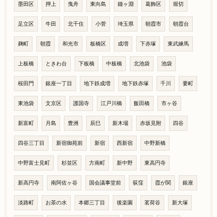
墨田区
押上
曳舟
東向島
鐘ヶ淵
葛飾区
堀切
足立区
牛田
北千住
小菅
埼玉県
朝霞市
朝霞台
麹町
朝霞
和光市
板橋区
成増
下赤塚
東武練馬
上板橋
ときわ台
下板橋
中板橋
北池袋
池袋
桜田門
銀座一丁目
地下鉄成増
地下鉄赤塚
千川
要町
東池袋
文京区
護国寺
江戸川橋
飯田橋
市ヶ谷
新富町
月島
豊洲
辰巳
新木場
赤坂見附
四谷
四谷三丁目
新宿御苑前
新宿
西新宿
中野新橋
中野富士見町
杉並区
方南町
新中野
東高円寺
新高円寺
南阿佐ヶ谷
国会議事堂前
荻窪
霞が関
銀座
淡路町
お茶の水
本郷三丁目
後楽園
茗荷谷
新大塚