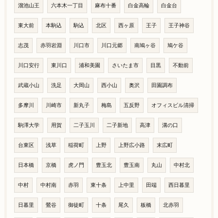
溜池山王
六本木一丁目
麻布十番
白金高輪
白金台
東大前
本駒込
駒込
北区
西ヶ原
王子
王子神谷
志茂
赤羽岩淵
川口市
川口元郷
南鳩ヶ谷
鳩ケ谷
川口安行
東川口
浦和美園
さいたま市
目黒
不動前
武蔵小山
洗足
大岡山
西小山
奥沢
田園調布
多摩川
川崎市
新丸子
梅島
五反野
オフィスビル清掃
駒澤大学
用賀
二子玉川
二子新地
高津
溝の口
台東区
浅草
稲荷町
上野
上野広小路
末広町
日本橋
京橋
虎ノ門
豊玉北
豊玉南
丸山
中村北
中村
中村南
赤羽
東十条
上中里
田端
西日暮里
日暮里
鶯谷
御徒町
十条
尾久
板橋
北赤羽