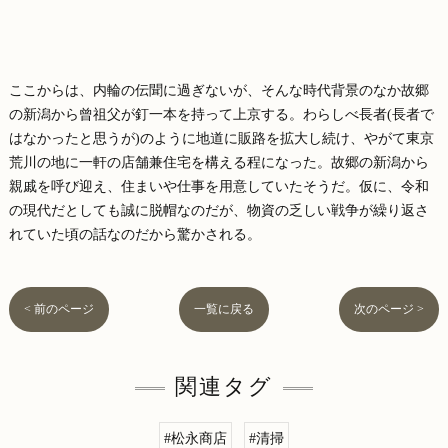
ここからは、内輪の伝聞に過ぎないが、
そんな時代背景のなか故郷
の新潟から曾祖父が釘一本を持って上京
する。わらしべ長者(長者で
はなかったと思うが)
のように地道に販路を拡大し続け、
やがて東京
荒川の地に一軒の店舗兼住宅を構える程になった。
故郷の新潟から
親戚を呼び迎え、
住まいや仕事を用意していたそうだ。仮に、
令和
の現代だとしても誠に脱帽なのだが、
物資の乏しい戦争が繰り返さ
れていた頃の話なのだから驚かされる
。
< 前のページ
一覧に戻る
次のページ >
関連タグ
#松永商店
#清掃