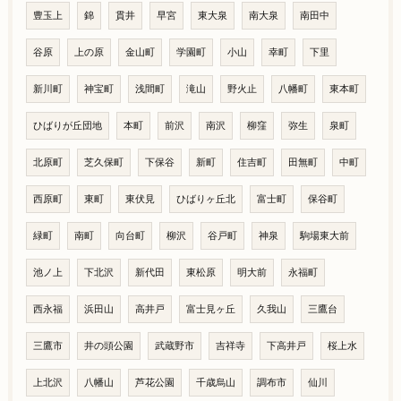
豊玉上
錦
貫井
早宮
東大泉
南大泉
南田中
谷原
上の原
金山町
学園町
小山
幸町
下里
新川町
神宝町
浅間町
滝山
野火止
八幡町
東本町
ひばりが丘団地
本町
前沢
南沢
柳窪
弥生
泉町
北原町
芝久保町
下保谷
新町
住吉町
田無町
中町
西原町
東町
東伏見
ひばりヶ丘北
富士町
保谷町
緑町
南町
向台町
柳沢
谷戸町
神泉
駒場東大前
池ノ上
下北沢
新代田
東松原
明大前
永福町
西永福
浜田山
高井戸
富士見ヶ丘
久我山
三鷹台
三鷹市
井の頭公園
武蔵野市
吉祥寺
下高井戸
桜上水
上北沢
八幡山
芦花公園
千歳烏山
調布市
仙川