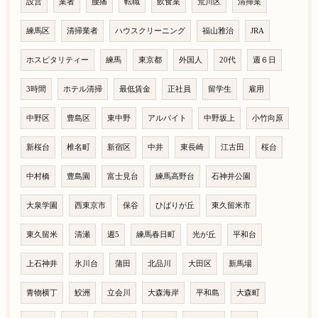
設営
業者
腰痛
転職
飲食業
荒川区
清掃業
練馬区
清掃業者
ハウスクリーニング
福山雅治
JRA
ホスピタリティー
練馬
東京都
外国人
20代
週６日
3時間
ホテル清掃
最低賃金
正社員
留学生
雇用
中野区
豊島区
東中野
アルバイト
中野坂上
小竹向原
新桜台
椎名町
新宿区
中井
東長崎
江古田
桜台
中村橋
豊島園
富士見台
練馬高野台
石神井公園
大泉学園
西東京市
保谷
ひばりが丘
東久留米市
東久留米
清瀬
週5
練馬春日町
光が丘
平和台
上石神井
氷川台
蒲田
北品川
大田区
新馬場
青物横丁
鮫洲
立会川
大森海岸
平和島
大森町