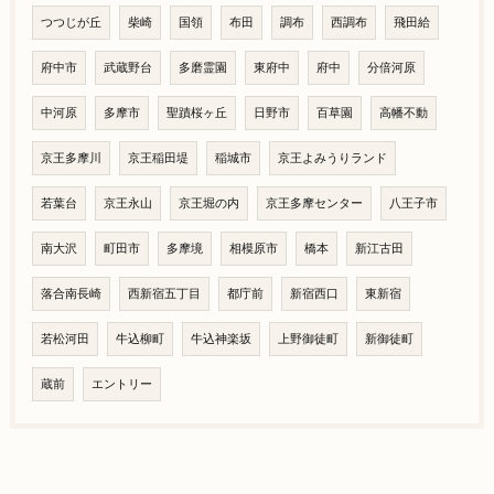
つつじが丘
柴崎
国領
布田
調布
西調布
飛田給
府中市
武蔵野台
多磨霊園
東府中
府中
分倍河原
中河原
多摩市
聖蹟桜ヶ丘
日野市
百草園
高幡不動
京王多摩川
京王稲田堤
稲城市
京王よみうりランド
若葉台
京王永山
京王堀の内
京王多摩センター
八王子市
南大沢
町田市
多摩境
相模原市
橋本
新江古田
落合南長崎
西新宿五丁目
都庁前
新宿西口
東新宿
若松河田
牛込柳町
牛込神楽坂
上野御徒町
新御徒町
蔵前
エントリー