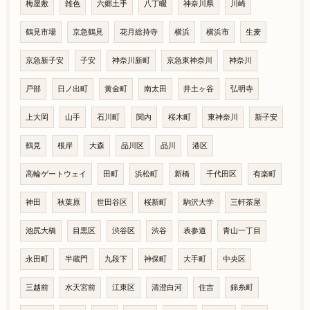
梅屋敷
雑色
六郷土手
八丁畷
神奈川県
川崎
鶴見市場
京急鶴見
花月総持寺
横浜
横浜市
生麦
京急新子安
子安
神奈川新町
京急東神奈川
神奈川
戸部
日ノ出町
黄金町
南太田
井土ヶ谷
弘明寺
上大岡
山手
石川町
関内
桜木町
東神奈川
新子安
鶴見
根岸
大森
品川区
品川
港区
高輪ゲートウェイ
田町
浜松町
新橋
千代田区
有楽町
神田
秋葉原
世田谷区
桜新町
駒沢大学
三軒茶屋
池尻大橋
目黒区
渋谷区
渋谷
表参道
青山一丁目
永田町
半蔵門
九段下
神保町
大手町
中央区
三越前
水天宮前
江東区
清澄白河
住吉
錦糸町