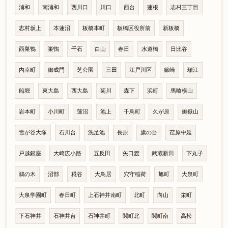
浦和
南浦和
西川口
川口
西台
蓮根
志村三丁目
志村坂上
本蓮沼
板橋本町
板橋区役所前
新板橋
西巣鴨
巣鴨
千石
白山
春日
水道橋
日比谷
内幸町
御成門
芝公園
三田
江戸川区
篠崎
瑞江
船堀
東大島
西大島
菊川
森下
浜町
馬喰横山
岩本町
小川町
蓮沼
池上
千鳥町
久が原
御嶽山
雪が谷大塚
石川台
洗足池
長原
旗の台
荏原中延
戸越銀座
大崎広小路
五反田
矢口渡
武蔵新田
下丸子
鵜の木
沼部
糀谷
大鳥居
穴守稲荷
旭町
大泉町
大泉学園町
春日町
上石神井南町
北町
向山
栄町
下石神井
石神井台
石神井町
関町北
関町南
高松