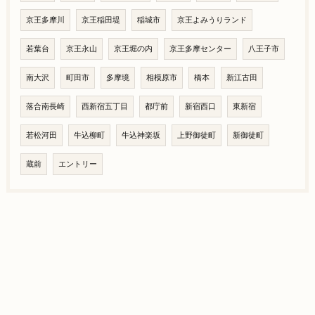
京王多摩川
京王稲田堤
稲城市
京王よみうりランド
若葉台
京王永山
京王堀の内
京王多摩センター
八王子市
南大沢
町田市
多摩境
相模原市
橋本
新江古田
落合南長崎
西新宿五丁目
都庁前
新宿西口
東新宿
若松河田
牛込柳町
牛込神楽坂
上野御徒町
新御徒町
蔵前
エントリー