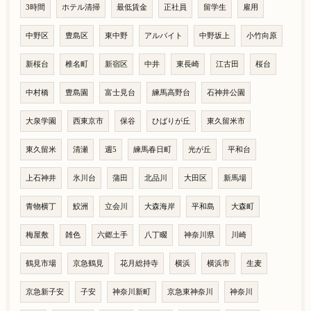
3時間
ホテル清掃
最低賃金
正社員
留学生
雇用
中野区
豊島区
東中野
アルバイト
中野坂上
小竹向原
新桜台
椎名町
新宿区
中井
東長崎
江古田
桜台
中村橋
豊島園
富士見台
練馬高野台
石神井公園
大泉学園
西東京市
保谷
ひばりが丘
東久留米市
東久留米
清瀬
週5
練馬春日町
光が丘
平和台
上石神井
氷川台
蒲田
北品川
大田区
新馬場
青物横丁
鮫洲
立会川
大森海岸
平和島
大森町
梅屋敷
雑色
六郷土手
八丁畷
神奈川県
川崎
鶴見市場
京急鶴見
花月総持寺
横浜
横浜市
生麦
京急新子安
子安
神奈川新町
京急東神奈川
神奈川