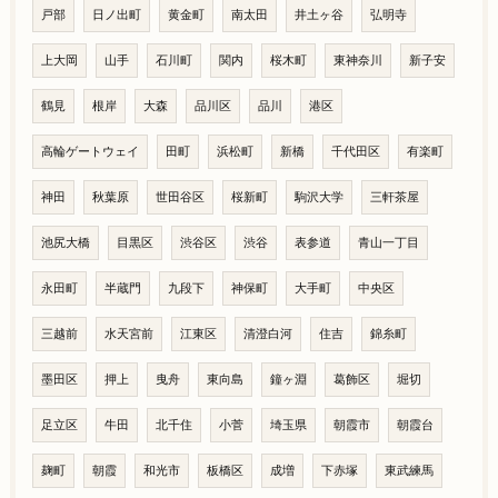
戸部
日ノ出町
黄金町
南太田
井土ヶ谷
弘明寺
上大岡
山手
石川町
関内
桜木町
東神奈川
新子安
鶴見
根岸
大森
品川区
品川
港区
高輪ゲートウェイ
田町
浜松町
新橋
千代田区
有楽町
神田
秋葉原
世田谷区
桜新町
駒沢大学
三軒茶屋
池尻大橋
目黒区
渋谷区
渋谷
表参道
青山一丁目
永田町
半蔵門
九段下
神保町
大手町
中央区
三越前
水天宮前
江東区
清澄白河
住吉
錦糸町
墨田区
押上
曳舟
東向島
鐘ヶ淵
葛飾区
堀切
足立区
牛田
北千住
小菅
埼玉県
朝霞市
朝霞台
麹町
朝霞
和光市
板橋区
成増
下赤塚
東武練馬