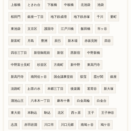
上板橋
ときわ台
下板橋
中板橋
北池袋
池袋
桜田門
銀座一丁目
地下鉄成増
地下鉄赤塚
千川
要町
東池袋
文京区
護国寺
江戸川橋
飯田橋
市ヶ谷
新富町
月島
豊洲
辰巳
新木場
赤坂見附
四谷
四谷三丁目
新宿御苑前
新宿
西新宿
中野新橋
中野富士見町
杉並区
方南町
新中野
東高円寺
新高円寺
南阿佐ヶ谷
国会議事堂前
荻窪
霞が関
銀座
淡路町
お茶の水
本郷三丁目
後楽園
茗荷谷
新大塚
溜池山王
六本木一丁目
麻布十番
白金高輪
白金台
東大前
本駒込
駒込
北区
西ヶ原
王子
王子神谷
志茂
赤羽岩淵
川口市
川口元郷
南鳩ヶ谷
鳩ケ谷