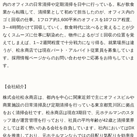
内のオフィスの日常清掃や定期清掃を日中に行っている。私が飲食
業から転職して、清掃業として初めて担当したのが、オフィス内の
ゴミ回収の仕事。1フロア約1,600平米のオフィスを10フロア程度、
3～4時間かけて回収していく。飲食時代に比べると覚えることが少
なくスムーズに仕事に馴染めた。物件によるがゴミ回収の位置を覚
えてしまえば、1～2週間程度で十分戦力になり得る。就業場所は違
うが、松永商店では現在パート・アルバイト従業員を募集していま
す。採用情報ページからのお問い合わせやご応募をお待ちしていま
す。
【会社紹介】
株式会社松永商店は、都内を中心に関東近郊で主にオフィスビルや
商業施設の日常清掃及び定期清掃を行っている東京都荒川区に拠点
をおく清掃会社です。松永商店は現在3期目で、元ホテルマンのスタ
ッフ達が運営管理を行っており、社員の平均年齢が42歳と清掃業界
としては若く勢いのある会社を自負しています。社内においてはDX
化を推進しており、元ホテルマンならではの目配り気配りを効率良