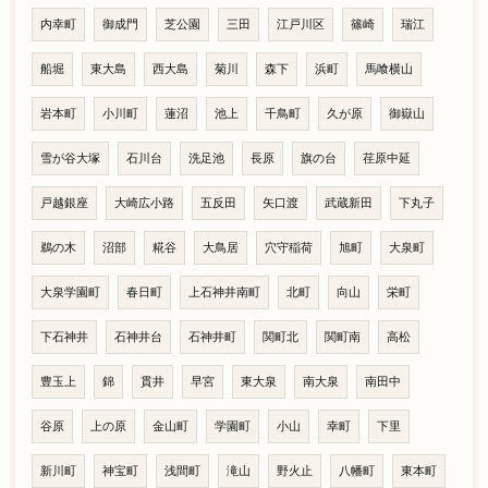
内幸町
御成門
芝公園
三田
江戸川区
篠崎
瑞江
船堀
東大島
西大島
菊川
森下
浜町
馬喰横山
岩本町
小川町
蓮沼
池上
千鳥町
久が原
御嶽山
雪が谷大塚
石川台
洗足池
長原
旗の台
荏原中延
戸越銀座
大崎広小路
五反田
矢口渡
武蔵新田
下丸子
鵜の木
沼部
糀谷
大鳥居
穴守稲荷
旭町
大泉町
大泉学園町
春日町
上石神井南町
北町
向山
栄町
下石神井
石神井台
石神井町
関町北
関町南
高松
豊玉上
錦
貫井
早宮
東大泉
南大泉
南田中
谷原
上の原
金山町
学園町
小山
幸町
下里
新川町
神宝町
浅間町
滝山
野火止
八幡町
東本町