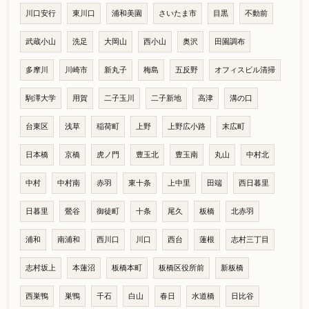
川口安行
東川口
浦和美園
さいたま市
目黒
不動前
武蔵小山
洗足
大岡山
西小山
奥沢
田園調布
多摩川
川崎市
新丸子
梅島
五反野
オフィスビル清掃
駒澤大学
用賀
二子玉川
二子新地
高津
溝の口
台東区
浅草
稲荷町
上野
上野広小路
末広町
日本橋
京橋
虎ノ門
豊玉北
豊玉南
丸山
中村北
中村
中村南
赤羽
東十条
上中里
田端
西日暮里
日暮里
鶯谷
御徒町
十条
尾久
板橋
北赤羽
浦和
南浦和
西川口
川口
西台
蓮根
志村三丁目
志村坂上
本蓮沼
板橋本町
板橋区役所前
新板橋
西巣鴨
巣鴨
千石
白山
春日
水道橋
日比谷