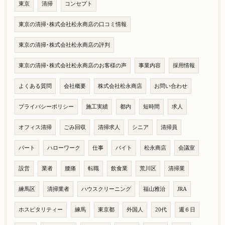
東京
清掃
コンセプト
東京の清掃･株式会社松永商店の口コミ情報
東京の清掃･株式会社松永商店の評判
東京の清掃･株式会社松永商店のお客様の声
事業内容
採用情報
よくある質問
会社概要
株式会社松永商店
お問い合わせ
プライバシーポリシー
施工実績
都内
短時間
求人
オフィス清掃
ごみ回収
清掃求人
シニア
清掃員
パート
ハローワーク
仕事
バイト
松永商店
会議室
設営
業者
腰痛
転職
飲食業
荒川区
清掃業
練馬区
清掃業者
ハウスクリーニング
福山雅治
JRA
ホスピタリティー
練馬
東京都
外国人
20代
週６日