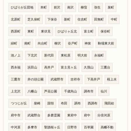
ひばりが丘団地
本町
前沢
南沢
柳窪
弥生
泉町
北原町
芝久保町
下保谷
新町
住吉町
田無町
中町
西原町
東町
東伏見
ひばりヶ丘北
富士町
保谷町
緑町
南町
向台町
柳沢
谷戸町
神泉
駒場東大前
池ノ上
下北沢
新代田
東松原
明大前
永福町
西永福
浜田山
高井戸
富士見ヶ丘
久我山
三鷹台
三鷹市
井の頭公園
武蔵野市
吉祥寺
下高井戸
桜上水
上北沢
八幡山
芦花公園
千歳烏山
調布市
仙川
つつじが丘
柴崎
国領
布田
調布
西調布
飛田給
府中市
武蔵野台
多磨霊園
東府中
府中
分倍河原
中河原
多摩市
聖蹟桜ヶ丘
日野市
百草園
高幡不動