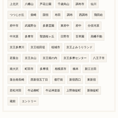
上北沢
八幡山
芦花公園
千歳烏山
調布市
仙川
つつじが丘
柴崎
国領
布田
調布
西調布
飛田給
府中市
武蔵野台
多磨霊園
東府中
府中
分倍河原
中河原
多摩市
聖蹟桜ヶ丘
日野市
百草園
高幡不動
京王多摩川
京王稲田堤
稲城市
京王よみうりランド
若葉台
京王永山
京王堀の内
京王多摩センター
八王子市
南大沢
町田市
多摩境
相模原市
橋本
新江古田
落合南長崎
西新宿五丁目
都庁前
新宿西口
東新宿
若松河田
牛込柳町
牛込神楽坂
上野御徒町
新御徒町
蔵前
エントリー