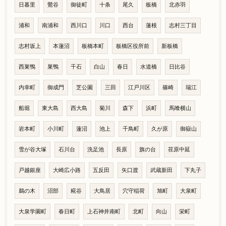
日暮里
鶯谷
御徒町
十条
尾久
板橋
北赤羽
浦和
南浦和
西川口
川口
西台
蓮根
志村三丁目
志村坂上
本蓮沼
板橋本町
板橋区役所前
新板橋
西巣鴨
巣鴨
千石
白山
春日
水道橋
日比谷
内幸町
御成門
芝公園
三田
江戸川区
篠崎
瑞江
船堀
東大島
西大島
菊川
森下
浜町
馬喰横山
岩本町
小川町
蓮沼
池上
千鳥町
久が原
御嶽山
雪が谷大塚
石川台
洗足池
長原
旗の台
荏原中延
戸越銀座
大崎広小路
五反田
矢口渡
武蔵新田
下丸子
鵜の木
沼部
糀谷
大鳥居
穴守稲荷
旭町
大泉町
大泉学園町
春日町
上石神井南町
北町
向山
栄町