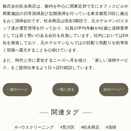
株式会社松永商店は、都内を中心に関東近郊で主にオフィスビルや
商業施設の日常清掃及び定期清掃を行っている東京都荒川区に拠点
をおく清掃会社です。松永商店は現在3期目で、元ホテルマンのスタ
ッフ達が運営管理を行っており、社員の平均年齢が42歳と清掃業界
としては若く勢いのある会社を自負しています。社内においてはDX
化を推進しており、元ホテルマンならではの目配り気配りを効率良
く現場へ還元することを心掛けています。
また、時代と共に変化するニーズへ耳を傾け、「新しい清掃サービ
ス」をご提供出来るよう日々試行錯誤しています。
< 前のページ
一覧に戻る
次のページ >
関連タグ
#ハウスクリーニング
#荒川区
#松永商店
#清掃