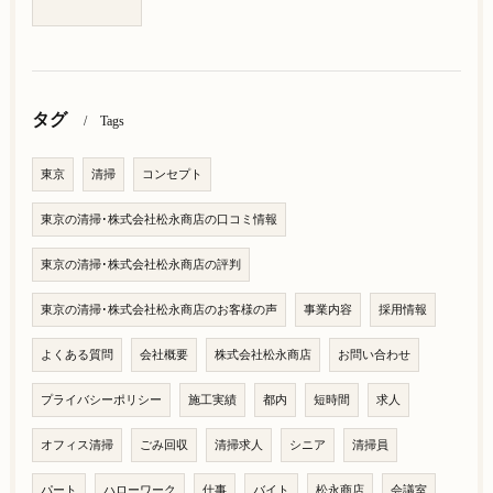
タグ
Tags
東京
清掃
コンセプト
東京の清掃･株式会社松永商店の口コミ情報
東京の清掃･株式会社松永商店の評判
東京の清掃･株式会社松永商店のお客様の声
事業内容
採用情報
よくある質問
会社概要
株式会社松永商店
お問い合わせ
プライバシーポリシー
施工実績
都内
短時間
求人
オフィス清掃
ごみ回収
清掃求人
シニア
清掃員
パート
ハローワーク
仕事
バイト
松永商店
会議室