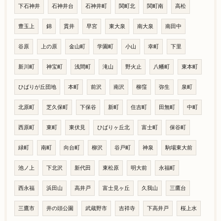
下石神井
石神井台
石神井町
関町北
関町南
高松
豊玉上
錦
貫井
早宮
東大泉
南大泉
南田中
谷原
上の原
金山町
学園町
小山
幸町
下里
新川町
神宝町
浅間町
滝山
野火止
八幡町
東本町
ひばりが丘団地
本町
前沢
南沢
柳窪
弥生
泉町
北原町
芝久保町
下保谷
新町
住吉町
田無町
中町
西原町
東町
東伏見
ひばりヶ丘北
富士町
保谷町
緑町
南町
向台町
柳沢
谷戸町
神泉
駒場東大前
池ノ上
下北沢
新代田
東松原
明大前
永福町
西永福
浜田山
高井戸
富士見ヶ丘
久我山
三鷹台
三鷹市
井の頭公園
武蔵野市
吉祥寺
下高井戸
桜上水