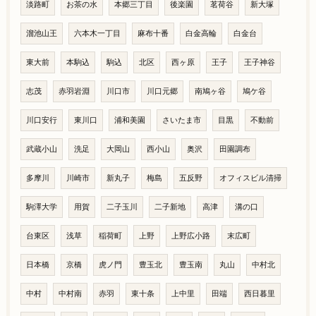
淡路町
お茶の水
本郷三丁目
後楽園
茗荷谷
新大塚
溜池山王
六本木一丁目
麻布十番
白金高輪
白金台
東大前
本駒込
駒込
北区
西ヶ原
王子
王子神谷
志茂
赤羽岩淵
川口市
川口元郷
南鳩ヶ谷
鳩ケ谷
川口安行
東川口
浦和美園
さいたま市
目黒
不動前
武蔵小山
洗足
大岡山
西小山
奥沢
田園調布
多摩川
川崎市
新丸子
梅島
五反野
オフィスビル清掃
駒澤大学
用賀
二子玉川
二子新地
高津
溝の口
台東区
浅草
稲荷町
上野
上野広小路
末広町
日本橋
京橋
虎ノ門
豊玉北
豊玉南
丸山
中村北
中村
中村南
赤羽
東十条
上中里
田端
西日暮里