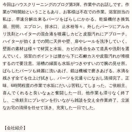
今回はハウスクリーニングのブログ第3弾。作業中のお話しです。作
業が7時開始ということもあり、お客様は不在での作業。浴室担当の
私は、早速分解出来るパーツをばらしにかかる。乾燥機付き換気
扇、照明、エプロン、排水口、止水栓等々。外したパーツにアルカ
リ洗剤とハイターの混合液を噴霧しカビと皮脂汚れにアプローチ。
ハイターが効くまでの間に天井や壁、扉やレールを洗浄していく。
壁面の素材は様々で材質と水垢、カビの具合をみて道具や洗剤を選
んでいく。浴室のポイントは腰から下に石鹸カスや皮脂汚れが堆積
するので要注意。浴槽の縁面も水垢がつきやすいので腕の見せ所。
ばらしたパーツも綺麗に洗いあげ、鏡は機械で磨きあげる。水滴を
残さず全てを仕上げ拭きし、パーツを元通りになおし清掃完了。正
味、6時間程度の作業で水垢にだいぶ苦戦してしまった。ご依頼主、
喜んでくれると良いなぁと奮闘した一日。他作業も滞りなく終了
し、ご依頼主にプレゼンを行いながら雑談を交え全作業終了。立派
なお宅の清掃を任せて頂き、充実した一日でした。
【会社紹介】