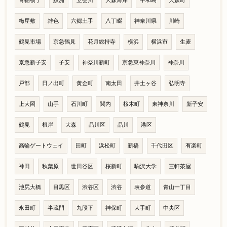
青物横丁
鮫洲
立会川
大森海岸
平和島
大森町
梅屋敷
雑色
六郷土手
八丁畷
神奈川県
川崎
鶴見市場
京急鶴見
花月総持寺
横浜
横浜市
生麦
京急新子安
子安
神奈川新町
京急東神奈川
神奈川
戸部
日ノ出町
黄金町
南太田
井土ヶ谷
弘明寺
上大岡
山手
石川町
関内
桜木町
東神奈川
新子安
鶴見
根岸
大森
品川区
品川
港区
高輪ゲートウェイ
田町
浜松町
新橋
千代田区
有楽町
神田
秋葉原
世田谷区
桜新町
駒沢大学
三軒茶屋
池尻大橋
目黒区
渋谷区
渋谷
表参道
青山一丁目
永田町
半蔵門
九段下
神保町
大手町
中央区