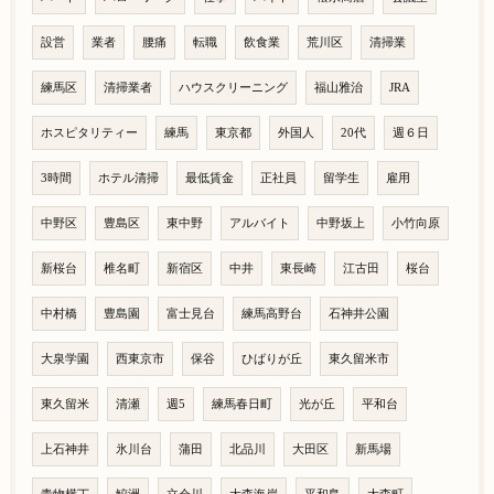
設営
業者
腰痛
転職
飲食業
荒川区
清掃業
練馬区
清掃業者
ハウスクリーニング
福山雅治
JRA
ホスピタリティー
練馬
東京都
外国人
20代
週６日
3時間
ホテル清掃
最低賃金
正社員
留学生
雇用
中野区
豊島区
東中野
アルバイト
中野坂上
小竹向原
新桜台
椎名町
新宿区
中井
東長崎
江古田
桜台
中村橋
豊島園
富士見台
練馬高野台
石神井公園
大泉学園
西東京市
保谷
ひばりが丘
東久留米市
東久留米
清瀬
週5
練馬春日町
光が丘
平和台
上石神井
氷川台
蒲田
北品川
大田区
新馬場