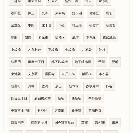
三越前
水天宮前
江東区
清澄白河
住吉
錦糸町
墨田区
押上
曳舟
東向島
鐘ヶ淵
葛飾区
堀切
足立区
牛田
北千住
小菅
埼玉県
朝霞市
朝霞台
麹町
朝霞
和光市
板橋区
成増
下赤塚
東武練馬
上板橋
ときわ台
下板橋
中板橋
北池袋
池袋
桜田門
銀座一丁目
地下鉄成増
地下鉄赤塚
千川
要町
東池袋
文京区
護国寺
江戸川橋
飯田橋
市ヶ谷
新富町
月島
豊洲
辰巳
新木場
赤坂見附
四谷
四谷三丁目
新宿御苑前
新宿
西新宿
中野新橋
中野富士見町
杉並区
方南町
新中野
東高円寺
新高円寺
南阿佐ヶ谷
国会議事堂前
荻窪
霞が関
銀座