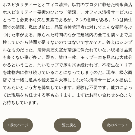
ホスピタリティーとオフィス清掃。以前のブログに載せた松永商店
ホスピタリティー要素のひとつ「清潔」。オフィス清掃サービスに
とっても必要不可欠な要素であるが、
2
つの意味がある。
1
つは衛生
面での清潔。私は以前に、品質点検管理者に対してこんな疑問をぶ
つけた事がある。限られた時間のなかで建物内の全てを隅々まで点
検していたら時間が足りないのではないですか？と。答えはシンプ
ルなものだった。清掃員控え室が清潔に保たれていない現場は品質
も良くない事が多い。即ち、雑巾一枚、モップ一本を見れば大体分
かるということ。汚いモップで床を拭き続ければ、不衛生なエリア
を建物内に作り続けていることになってしまうのだ。現在、松永商
店では一緒に道具や控え室を大事にしながら清掃サービスを提供し
てみたいという方を募集しています。経験は不要です。能力によっ
ては現場をお任せする事もあります。まずはお問い合わせを心より
お待ちしています。
< 前のページ
一覧に戻る
次のページ >