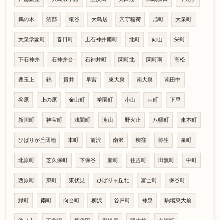
鵜の木
沼部
糀谷
大鳥居
穴守稲荷
旭町
大泉町
大泉学園町
春日町
上石神井南町
北町
向山
栄町
下石神井
石神井台
石神井町
関町北
関町南
高松
豊玉上
錦
貫井
早宮
東大泉
南大泉
南田中
谷原
上の原
金山町
学園町
小山
幸町
下里
新川町
神宝町
浅間町
滝山
野火止
八幡町
東本町
ひばりが丘団地
本町
前沢
南沢
柳窪
弥生
泉町
北原町
芝久保町
下保谷
新町
住吉町
田無町
中町
西原町
東町
東伏見
ひばりヶ丘北
富士町
保谷町
緑町
南町
向台町
柳沢
谷戸町
神泉
駒場東大前