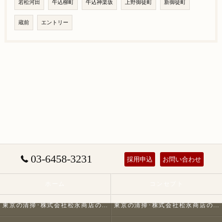
若松河田
牛込柳町
牛込神楽坂
上野御徒町
新御徒町
蔵前
エントリー
03-6458-3231
採用申込
お問い合わせ
ホーム
コンセプト
東京の清掃･株式会社松永商店の口コミ情報
東京の清掃･株式会社松永商店の評判