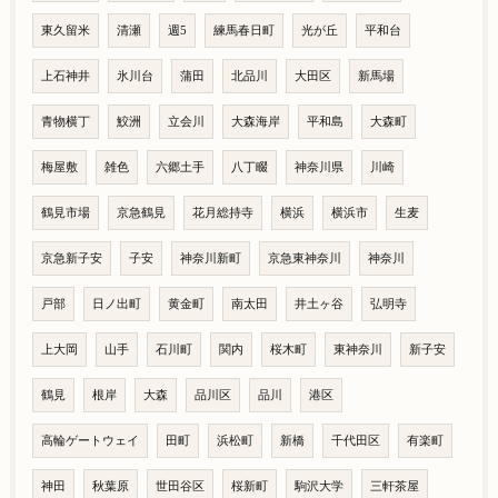
東久留米
清瀬
週5
練馬春日町
光が丘
平和台
上石神井
氷川台
蒲田
北品川
大田区
新馬場
青物横丁
鮫洲
立会川
大森海岸
平和島
大森町
梅屋敷
雑色
六郷土手
八丁畷
神奈川県
川崎
鶴見市場
京急鶴見
花月総持寺
横浜
横浜市
生麦
京急新子安
子安
神奈川新町
京急東神奈川
神奈川
戸部
日ノ出町
黄金町
南太田
井土ヶ谷
弘明寺
上大岡
山手
石川町
関内
桜木町
東神奈川
新子安
鶴見
根岸
大森
品川区
品川
港区
高輪ゲートウェイ
田町
浜松町
新橋
千代田区
有楽町
神田
秋葉原
世田谷区
桜新町
駒沢大学
三軒茶屋