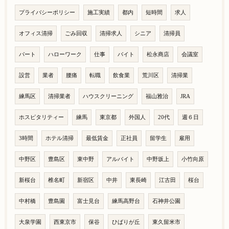
プライバシーポリシー
施工実績
都内
短時間
求人
オフィス清掃
ごみ回収
清掃求人
シニア
清掃員
パート
ハローワーク
仕事
バイト
松永商店
会議室
設営
業者
腰痛
転職
飲食業
荒川区
清掃業
練馬区
清掃業者
ハウスクリーニング
福山雅治
JRA
ホスピタリティー
練馬
東京都
外国人
20代
週６日
3時間
ホテル清掃
最低賃金
正社員
留学生
雇用
中野区
豊島区
東中野
アルバイト
中野坂上
小竹向原
新桜台
椎名町
新宿区
中井
東長崎
江古田
桜台
中村橋
豊島園
富士見台
練馬高野台
石神井公園
大泉学園
西東京市
保谷
ひばりが丘
東久留米市