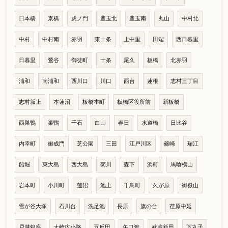
日本橋
京橋
虎ノ門
豊玉北
豊玉南
丸山
中村北
中村
中村南
赤羽
東十条
上中里
田端
西日暮里
日暮里
鶯谷
御徒町
十条
尾久
板橋
北赤羽
浦和
南浦和
西川口
川口
西台
蓮根
志村三丁目
志村坂上
本蓮沼
板橋本町
板橋区役所前
新板橋
西巣鴨
巣鴨
千石
白山
春日
水道橋
日比谷
内幸町
御成門
芝公園
三田
江戸川区
篠崎
瑞江
船堀
東大島
西大島
菊川
森下
浜町
馬喰横山
岩本町
小川町
蓮沼
池上
千鳥町
久が原
御嶽山
雪が谷大塚
石川台
洗足池
長原
旗の台
荏原中延
戸越銀座
大崎広小路
五反田
矢口渡
武蔵新田
下丸子