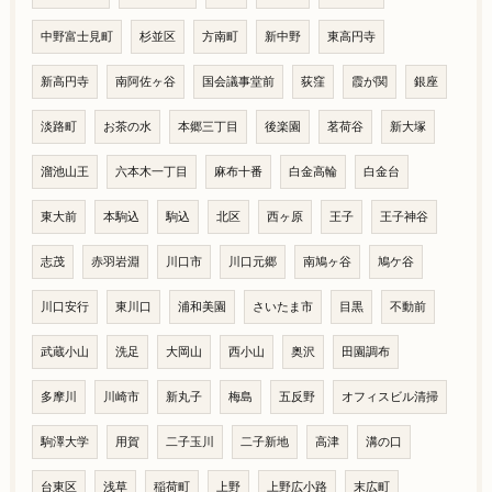
中野富士見町
杉並区
方南町
新中野
東高円寺
新高円寺
南阿佐ヶ谷
国会議事堂前
荻窪
霞が関
銀座
淡路町
お茶の水
本郷三丁目
後楽園
茗荷谷
新大塚
溜池山王
六本木一丁目
麻布十番
白金高輪
白金台
東大前
本駒込
駒込
北区
西ヶ原
王子
王子神谷
志茂
赤羽岩淵
川口市
川口元郷
南鳩ヶ谷
鳩ケ谷
川口安行
東川口
浦和美園
さいたま市
目黒
不動前
武蔵小山
洗足
大岡山
西小山
奥沢
田園調布
多摩川
川崎市
新丸子
梅島
五反野
オフィスビル清掃
駒澤大学
用賀
二子玉川
二子新地
高津
溝の口
台東区
浅草
稲荷町
上野
上野広小路
末広町