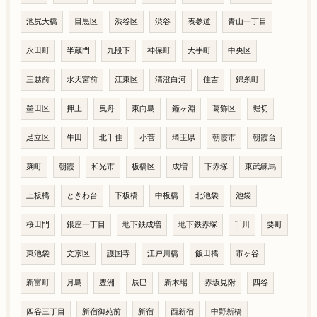
池尻大橋
目黒区
渋谷区
渋谷
表参道
青山一丁目
永田町
半蔵門
九段下
神保町
大手町
中央区
三越前
水天宮前
江東区
清澄白河
住吉
錦糸町
墨田区
押上
曳舟
東向島
鐘ヶ淵
葛飾区
堀切
足立区
牛田
北千住
小菅
埼玉県
朝霞市
朝霞台
麹町
朝霞
和光市
板橋区
成増
下赤塚
東武練馬
上板橋
ときわ台
下板橋
中板橋
北池袋
池袋
桜田門
銀座一丁目
地下鉄成増
地下鉄赤塚
千川
要町
東池袋
文京区
護国寺
江戸川橋
飯田橋
市ヶ谷
新富町
月島
豊洲
辰巳
新木場
赤坂見附
四谷
四谷三丁目
新宿御苑前
新宿
西新宿
中野新橋