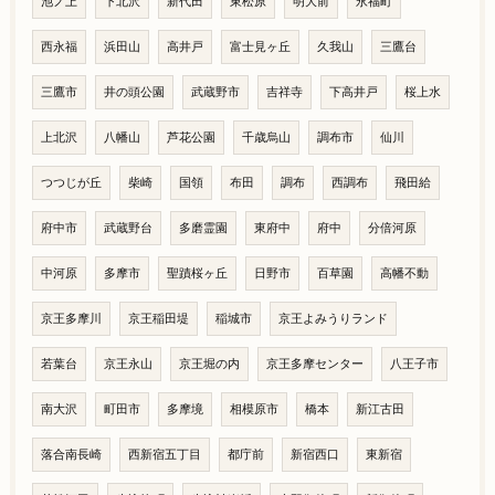
池ノ上
下北沢
新代田
東松原
明大前
永福町
西永福
浜田山
高井戸
富士見ヶ丘
久我山
三鷹台
三鷹市
井の頭公園
武蔵野市
吉祥寺
下高井戸
桜上水
上北沢
八幡山
芦花公園
千歳烏山
調布市
仙川
つつじが丘
柴崎
国領
布田
調布
西調布
飛田給
府中市
武蔵野台
多磨霊園
東府中
府中
分倍河原
中河原
多摩市
聖蹟桜ヶ丘
日野市
百草園
高幡不動
京王多摩川
京王稲田堤
稲城市
京王よみうりランド
若葉台
京王永山
京王堀の内
京王多摩センター
八王子市
南大沢
町田市
多摩境
相模原市
橋本
新江古田
落合南長崎
西新宿五丁目
都庁前
新宿西口
東新宿