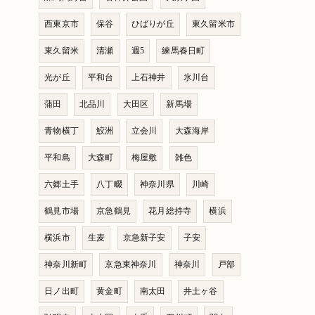
西東京市
保谷
ひばりが丘
東久留米市
東久留米
清瀬
週5
練馬春日町
光が丘
平和台
上石神井
氷川台
蒲田
北品川
大田区
新馬場
青物横丁
鮫洲
立会川
大森海岸
平和島
大森町
梅屋敷
雑色
六郷土手
八丁畷
神奈川県
川崎
鶴見市場
京急鶴見
花月総持寺
横浜
横浜市
生麦
京急新子安
子安
神奈川新町
京急東神奈川
神奈川
戸部
日ノ出町
黄金町
南太田
井土ヶ谷