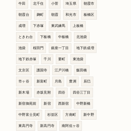
牛田
北千住
小菅
埼玉県
朝霞市
朝霞台
麹町
朝霞
和光市
板橋区
成増
下赤塚
東武練馬
上板橋
ときわ台
下板橋
中板橋
北池袋
池袋
桜田門
銀座一丁目
地下鉄成増
地下鉄赤塚
千川
要町
東池袋
文京区
護国寺
江戸川橋
飯田橋
市ヶ谷
新富町
月島
豊洲
辰巳
新木場
赤坂見附
四谷
四谷三丁目
新宿御苑前
新宿
西新宿
中野新橋
中野富士見町
杉並区
方南町
新中野
東高円寺
新高円寺
南阿佐ヶ谷