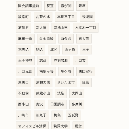
国会議事堂前
荻窪
霞が関
銀座
淡路町
お茶の水
本郷三丁目
後楽園
茗荷谷
新大塚
溜池山王
六本木一丁目
麻布十番
白金高輪
白金台
東大前
本駒込
駒込
北区
西ヶ原
王子
王子神谷
志茂
赤羽岩淵
川口市
川口元郷
南鳩ヶ谷
鳩ケ谷
川口安行
東川口
浦和美園
さいたま市
目黒
不動前
武蔵小山
洗足
大岡山
西小山
奥沢
田園調布
多摩川
川崎市
新丸子
梅島
五反野
オフィスビル清掃
駒澤大学
用賀