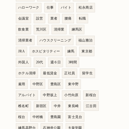
ハローワーク
仕事
バイト
松永商店
会議室
設営
業者
腰痛
転職
飲食業
荒川区
清掃業
練馬区
清掃業者
ハウスクリーニング
福山雅治
JRA
ホスピタリティー
練馬
東京都
外国人
20代
週６日
3時間
ホテル清掃
最低賃金
正社員
留学生
雇用
中野区
豊島区
東中野
アルバイト
中野坂上
小竹向原
新桜台
椎名町
新宿区
中井
東長崎
江古田
桜台
中村橋
豊島園
富士見台
練馬高野台
石神井公園
大泉学園