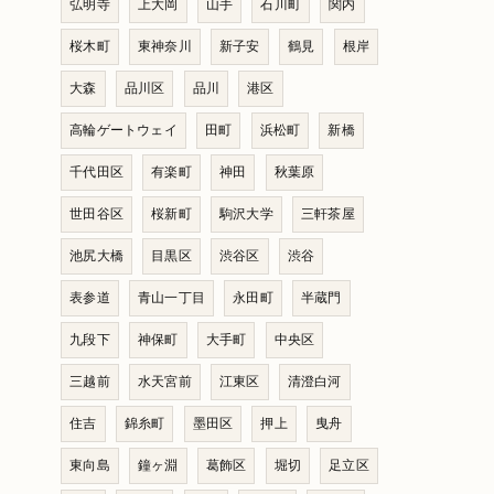
弘明寺
上大岡
山手
石川町
関内
桜木町
東神奈川
新子安
鶴見
根岸
大森
品川区
品川
港区
高輪ゲートウェイ
田町
浜松町
新橋
千代田区
有楽町
神田
秋葉原
世田谷区
桜新町
駒沢大学
三軒茶屋
池尻大橋
目黒区
渋谷区
渋谷
表参道
青山一丁目
永田町
半蔵門
九段下
神保町
大手町
中央区
三越前
水天宮前
江東区
清澄白河
住吉
錦糸町
墨田区
押上
曳舟
東向島
鐘ヶ淵
葛飾区
堀切
足立区