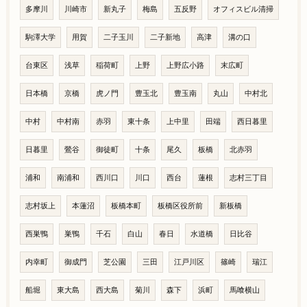
多摩川
川崎市
新丸子
梅島
五反野
オフィスビル清掃
駒澤大学
用賀
二子玉川
二子新地
高津
溝の口
台東区
浅草
稲荷町
上野
上野広小路
末広町
日本橋
京橋
虎ノ門
豊玉北
豊玉南
丸山
中村北
中村
中村南
赤羽
東十条
上中里
田端
西日暮里
日暮里
鶯谷
御徒町
十条
尾久
板橋
北赤羽
浦和
南浦和
西川口
川口
西台
蓮根
志村三丁目
志村坂上
本蓮沼
板橋本町
板橋区役所前
新板橋
西巣鴨
巣鴨
千石
白山
春日
水道橋
日比谷
内幸町
御成門
芝公園
三田
江戸川区
篠崎
瑞江
船堀
東大島
西大島
菊川
森下
浜町
馬喰横山