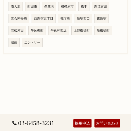
南大沢
町田市
多摩境
相模原市
橋本
新江古田
落合南長崎
西新宿五丁目
都庁前
新宿西口
東新宿
若松河田
牛込柳町
牛込神楽坂
上野御徒町
新御徒町
蔵前
エントリー
03-6458-3231
採用申込
お問い合わせ