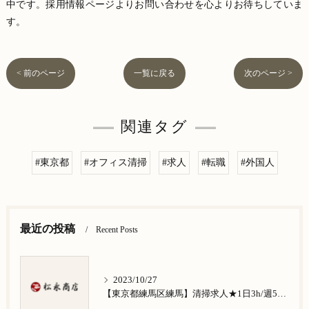
中です。採用情報ページよりお問い合わせを心よりお待ちしていま
す。
< 前のページ
一覧に戻る
次のページ >
関連タグ
#東京都
#オフィス清掃
#求人
#転職
#外国人
最近の投稿
Recent Posts
2023/10/27
【東京都練馬区練馬】清掃求人★1日3h/週5日/祝日お休み★谷原在住の方歓迎