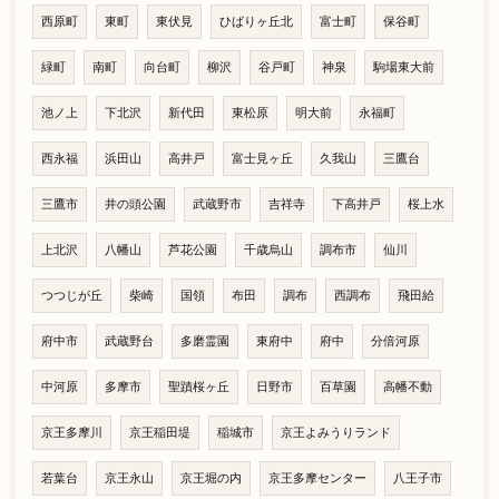
西原町
東町
東伏見
ひばりヶ丘北
富士町
保谷町
緑町
南町
向台町
柳沢
谷戸町
神泉
駒場東大前
池ノ上
下北沢
新代田
東松原
明大前
永福町
西永福
浜田山
高井戸
富士見ヶ丘
久我山
三鷹台
三鷹市
井の頭公園
武蔵野市
吉祥寺
下高井戸
桜上水
上北沢
八幡山
芦花公園
千歳烏山
調布市
仙川
つつじが丘
柴崎
国領
布田
調布
西調布
飛田給
府中市
武蔵野台
多磨霊園
東府中
府中
分倍河原
中河原
多摩市
聖蹟桜ヶ丘
日野市
百草園
高幡不動
京王多摩川
京王稲田堤
稲城市
京王よみうりランド
若葉台
京王永山
京王堀の内
京王多摩センター
八王子市