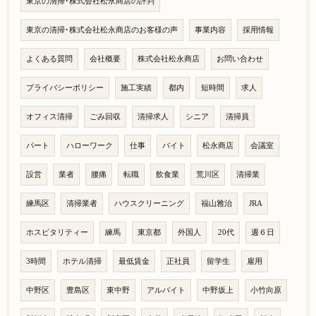
東京の清掃･株式会社松永商店の評判
東京の清掃･株式会社松永商店のお客様の声
事業内容
採用情報
よくある質問
会社概要
株式会社松永商店
お問い合わせ
プライバシーポリシー
施工実績
都内
短時間
求人
オフィス清掃
ごみ回収
清掃求人
シニア
清掃員
パート
ハローワーク
仕事
バイト
松永商店
会議室
設営
業者
腰痛
転職
飲食業
荒川区
清掃業
練馬区
清掃業者
ハウスクリーニング
福山雅治
JRA
ホスピタリティー
練馬
東京都
外国人
20代
週６日
3時間
ホテル清掃
最低賃金
正社員
留学生
雇用
中野区
豊島区
東中野
アルバイト
中野坂上
小竹向原