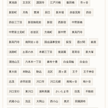
東池袋
文京区
護国寺
江戸川橋
飯田橋
市ヶ谷
新富町
月島
豊洲
辰巳
新木場
赤坂見附
四谷
四谷三丁目
新宿御苑前
新宿
西新宿
中野新橋
中野富士見町
杉並区
方南町
新中野
東高円寺
新高円寺
南阿佐ヶ谷
国会議事堂前
荻窪
霞が関
銀座
淡路町
お茶の水
本郷三丁目
後楽園
茗荷谷
新大塚
溜池山王
六本木一丁目
麻布十番
白金高輪
白金台
東大前
本駒込
駒込
北区
西ヶ原
王子
王子神谷
志茂
赤羽岩淵
川口市
川口元郷
南鳩ヶ谷
鳩ケ谷
川口安行
東川口
浦和美園
さいたま市
目黒
不動前
武蔵小山
洗足
大岡山
西小山
奥沢
田園調布