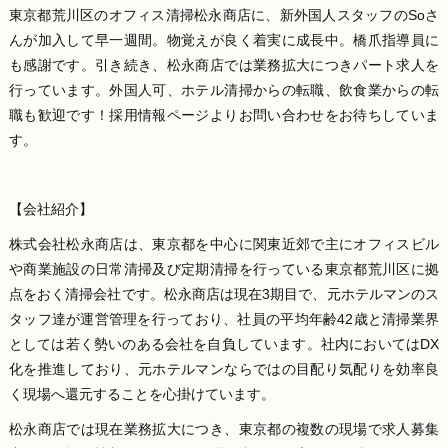
東京都荒川区のオフィス清掃松永商店に、新外国人スタッフのSoさ
んが加入して早一週間。物覚えが良く着実に成長中。橋爪指導員に
も感謝です。引き続き、松永商店では業務拡大につきパート求人を
行っています。外国人可、ホテル清掃からの転職、飲食業からの転
職も歓迎です！採用情報ページよりお問い合わせをお待ちしていま
す。
【会社紹介】
株式会社松永商店は、東京都を中心に関東近郊で主にオフィスビル
や商業施設の日常清掃及び定期清掃を行っている東京都荒川区に拠
点をおく清掃会社です。松永商店は現在3期目で、元ホテルマンのス
タッフ達が運営管理を行っており、社員の平均年齢42歳と清掃業界
としては若く勢いのある会社を自負しています。社内においてはDX
化を推進しており、元ホテルマンならではの目配り気配りを効率良
く現場へ還元することを心掛けています。
松永商店では現在業務拡大につき、東京都の複数の現場で求人募集