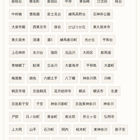
新桜台
椎名町
新宿区
中井
東長崎
江古田
桜台
中村橋
豊島園
富士見台
練馬高野台
石神井公園
大泉学園
西東京市
保谷
ひばりが丘
東久留米市
東久留米
清瀬
週5
練馬春日町
光が丘
平和台
上石神井
氷川台
蒲田
北品川
大田区
新馬場
青物横丁
鮫洲
立会川
大森海岸
平和島
大森町
梅屋敷
雑色
六郷土手
八丁畷
神奈川県
川崎
鶴見市場
京急鶴見
花月総持寺
横浜
横浜市
生麦
京急新子安
子安
神奈川新町
京急東神奈川
神奈川
戸部
日ノ出町
黄金町
南太田
井土ヶ谷
弘明寺
上大岡
山手
石川町
関内
桜木町
東神奈川
新子安