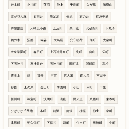
岩本町
小川町
蓮沼
池上
千鳥町
久が原
御嶽山
雪が谷大塚
石川台
洗足池
長原
旗の台
荏原中延
戸越銀座
大崎広小路
五反田
矢口渡
武蔵新田
下丸子
鵜の木
沼部
糀谷
大鳥居
穴守稲荷
旭町
大泉町
大泉学園町
春日町
上石神井南町
北町
向山
栄町
下石神井
石神井台
石神井町
関町北
関町南
高松
豊玉上
錦
貫井
早宮
東大泉
南大泉
南田中
谷原
上の原
金山町
学園町
小山
幸町
下里
新川町
神宝町
浅間町
滝山
野火止
八幡町
東本町
ひばりが丘団地
本町
前沢
南沢
柳窪
弥生
泉町
北原町
芝久保町
下保谷
新町
住吉町
田無町
中町