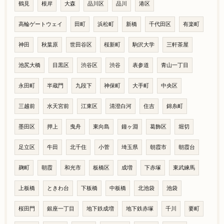
鶴見
根岸
大森
品川区
品川
港区
高輪ゲートウェイ
田町
浜松町
新橋
千代田区
有楽町
神田
秋葉原
世田谷区
桜新町
駒沢大学
三軒茶屋
池尻大橋
目黒区
渋谷区
渋谷
表参道
青山一丁目
永田町
半蔵門
九段下
神保町
大手町
中央区
三越前
水天宮前
江東区
清澄白河
住吉
錦糸町
墨田区
押上
曳舟
東向島
鐘ヶ淵
葛飾区
堀切
足立区
牛田
北千住
小菅
埼玉県
朝霞市
朝霞台
麹町
朝霞
和光市
板橋区
成増
下赤塚
東武練馬
上板橋
ときわ台
下板橋
中板橋
北池袋
池袋
桜田門
銀座一丁目
地下鉄成増
地下鉄赤塚
千川
要町