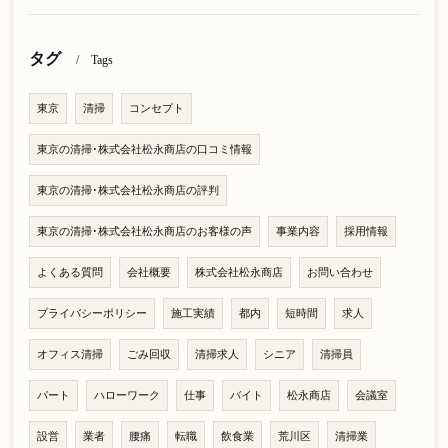
タグ
Tags
東京
清掃
コンセプト
東京の清掃･株式会社松永商店の口コミ情報
東京の清掃･株式会社松永商店の評判
東京の清掃･株式会社松永商店のお客様の声
事業内容
採用情報
よくある質問
会社概要
株式会社松永商店
お問い合わせ
プライバシーポリシー
施工実績
都内
短時間
求人
オフィス清掃
ごみ回収
清掃求人
シニア
清掃員
パート
ハローワーク
仕事
バイト
松永商店
会議室
設営
業者
腰痛
転職
飲食業
荒川区
清掃業