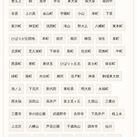
豊玉上
錦
貫井
早宮
東大泉
南大泉
南田中
谷原
上の原
金山町
学園町
小山
幸町
下里
新川町
神宝町
浅間町
滝山
野火止
八幡町
東本町
ひばりが丘団地
本町
前沢
南沢
柳窪
弥生
泉町
北原町
芝久保町
下保谷
新町
住吉町
田無町
中町
西原町
東町
東伏見
ひばりヶ丘北
富士町
保谷町
緑町
南町
向台町
柳沢
谷戸町
神泉
駒場東大前
池ノ上
下北沢
新代田
東松原
明大前
永福町
西永福
浜田山
高井戸
富士見ヶ丘
久我山
三鷹台
三鷹市
井の頭公園
武蔵野市
吉祥寺
下高井戸
桜上水
上北沢
八幡山
芦花公園
千歳烏山
調布市
仙川