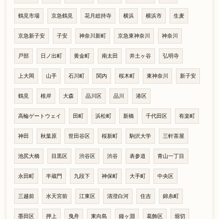
鶴見市場
京急鶴見
花月総持寺
横浜
横浜市
生麦
京急新子安
子安
神奈川新町
京急東神奈川
神奈川
戸部
日ノ出町
黄金町
南太田
井土ヶ谷
弘明寺
上大岡
山手
石川町
関内
桜木町
東神奈川
新子安
鶴見
根岸
大森
品川区
品川
港区
高輪ゲートウェイ
田町
浜松町
新橋
千代田区
有楽町
神田
秋葉原
世田谷区
桜新町
駒沢大学
三軒茶屋
池尻大橋
目黒区
渋谷区
渋谷
表参道
青山一丁目
永田町
半蔵門
九段下
神保町
大手町
中央区
三越前
水天宮前
江東区
清澄白河
住吉
錦糸町
墨田区
押上
曳舟
東向島
鐘ヶ淵
葛飾区
堀切