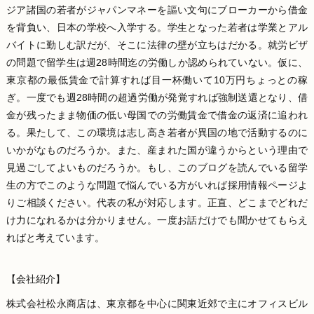
ジア諸国の若者がジャパンマネーを謳い文句にブローカーから借金
を背負い、日本の学校へ入学する。学生となった若者は学業とアル
バイトに勤しむ訳だが、そこに法律の壁が立ちはだかる。就労ビザ
の問題で留学生は週28時間迄の労働しか認められていない。仮に、
東京都の最低賃金で計算すれば目一杯働いて10万円ちょっとの稼
ぎ。一度でも週28時間の超過労働が発覚すれば強制送還となり、借
金が残ったまま物価の低い母国での労働賃金で借金の返済に追われ
る。果たして、この環境は志し高き若者が異国の地で活動するのに
いかがなものだろうか。また、産まれた国が違うからという理由で
見過ごしてよいものだろうか。もし、このブログを読んでいる留学
生の方でこのような問題で悩んでいる方がいれば採用情報ページよ
りご相談ください。代表の私が対応します。正直、どこまでどれだ
け力になれるかは分かりません。一度お話だけでも聞かせてもらえ
ればと考えています。
【会社紹介】
株式会社松永商店は、東京都を中心に関東近郊で主にオフィスビル