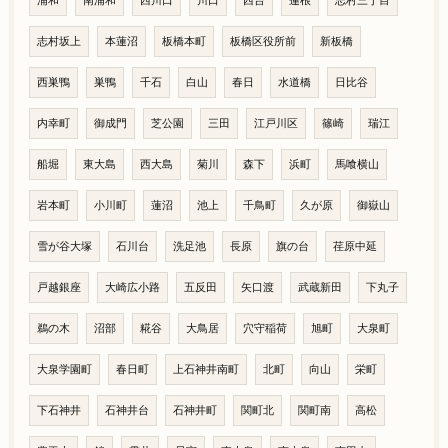
浦和
南浦和
西川口
川口
西台
蓮根
志村三丁目
志村坂上
本蓮沼
板橋本町
板橋区役所前
新板橋
西巣鴨
巣鴨
千石
白山
春日
水道橋
日比谷
内幸町
御成門
芝公園
三田
江戸川区
篠崎
瑞江
船堀
東大島
西大島
菊川
森下
浜町
馬喰横山
岩本町
小川町
蓮沼
池上
千鳥町
久が原
御嶽山
雪が谷大塚
石川台
洗足池
長原
旗の台
荏原中延
戸越銀座
大崎広小路
五反田
矢口渡
武蔵新田
下丸子
鵜の木
沼部
糀谷
大鳥居
穴守稲荷
旭町
大泉町
大泉学園町
春日町
上石神井南町
北町
向山
栄町
下石神井
石神井台
石神井町
関町北
関町南
高松