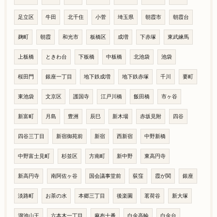
足立区
牛田
北千住
小菅
埼玉県
朝霞市
朝霞台
麹町
朝霞
和光市
板橋区
成増
下赤塚
東武練馬
上板橋
ときわ台
下板橋
中板橋
北池袋
池袋
桜田門
銀座一丁目
地下鉄成増
地下鉄赤塚
千川
要町
東池袋
文京区
護国寺
江戸川橋
飯田橋
市ヶ谷
新富町
月島
豊洲
辰巳
新木場
赤坂見附
四谷
四谷三丁目
新宿御苑前
新宿
西新宿
中野新橋
中野富士見町
杉並区
方南町
新中野
東高円寺
新高円寺
南阿佐ヶ谷
国会議事堂前
荻窪
霞が関
銀座
淡路町
お茶の水
本郷三丁目
後楽園
茗荷谷
新大塚
溜池山王
六本木一丁目
麻布十番
白金高輪
白金台