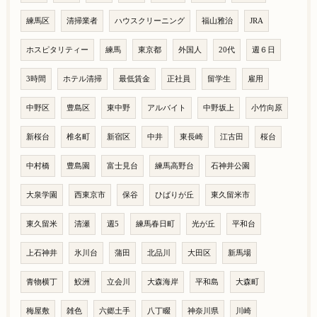
練馬区
清掃業者
ハウスクリーニング
福山雅治
JRA
ホスピタリティー
練馬
東京都
外国人
20代
週６日
3時間
ホテル清掃
最低賃金
正社員
留学生
雇用
中野区
豊島区
東中野
アルバイト
中野坂上
小竹向原
新桜台
椎名町
新宿区
中井
東長崎
江古田
桜台
中村橋
豊島園
富士見台
練馬高野台
石神井公園
大泉学園
西東京市
保谷
ひばりが丘
東久留米市
東久留米
清瀬
週5
練馬春日町
光が丘
平和台
上石神井
氷川台
蒲田
北品川
大田区
新馬場
青物横丁
鮫洲
立会川
大森海岸
平和島
大森町
梅屋敷
雑色
六郷土手
八丁畷
神奈川県
川崎