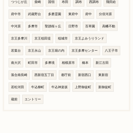
つつじが丘
柴崎
国領
布田
調布
西調布
飛田給
府中市
武蔵野台
多磨霊園
東府中
府中
分倍河原
中河原
多摩市
聖蹟桜ヶ丘
日野市
百草園
高幡不動
京王多摩川
京王稲田堤
稲城市
京王よみうりランド
若葉台
京王永山
京王堀の内
京王多摩センター
八王子市
南大沢
町田市
多摩境
相模原市
橋本
新江古田
落合南長崎
西新宿五丁目
都庁前
新宿西口
東新宿
若松河田
牛込柳町
牛込神楽坂
上野御徒町
新御徒町
蔵前
エントリー