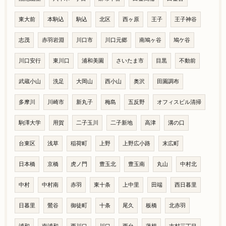
東大前
本駒込
駒込
北区
西ヶ原
王子
王子神谷
志茂
赤羽岩淵
川口市
川口元郷
南鳩ヶ谷
鳩ケ谷
川口安行
東川口
浦和美園
さいたま市
目黒
不動前
武蔵小山
洗足
大岡山
西小山
奥沢
田園調布
多摩川
川崎市
新丸子
梅島
五反野
オフィスビル清掃
駒澤大学
用賀
二子玉川
二子新地
高津
溝の口
台東区
浅草
稲荷町
上野
上野広小路
末広町
日本橋
京橋
虎ノ門
豊玉北
豊玉南
丸山
中村北
中村
中村南
赤羽
東十条
上中里
田端
西日暮里
日暮里
鶯谷
御徒町
十条
尾久
板橋
北赤羽