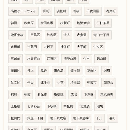
高輪ゲートウェイ
田町
浜松町
新橋
千代田区
有楽町
神田
秋葉原
世田谷区
桜新町
駒沢大学
三軒茶屋
池尻大橋
目黒区
渋谷区
渋谷
表参道
青山一丁目
永田町
半蔵門
九段下
神保町
大手町
中央区
三越前
水天宮前
江東区
清澄白河
住吉
錦糸町
墨田区
押上
曳舟
東向島
鐘ヶ淵
葛飾区
堀切
足立区
牛田
北千住
小菅
埼玉県
朝霞市
朝霞台
麹町
朝霞
和光市
板橋区
成増
下赤塚
東武練馬
上板橋
ときわ台
下板橋
中板橋
北池袋
池袋
桜田門
銀座一丁目
地下鉄成増
地下鉄赤塚
千川
要町