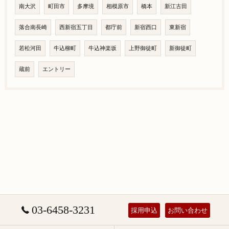
南大沢
町田市
多摩境
相模原市
橋本
新江古田
落合南長崎
西新宿五丁目
都庁前
新宿西口
東新宿
若松河田
牛込柳町
牛込神楽坂
上野御徒町
新御徒町
蔵前
エントリー
03-6458-3231
採用申込
お問い合わせ