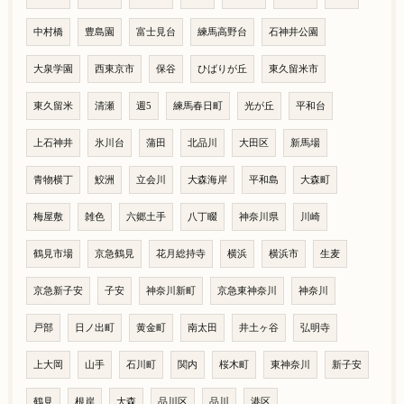
中村橋
豊島園
富士見台
練馬高野台
石神井公園
大泉学園
西東京市
保谷
ひばりが丘
東久留米市
東久留米
清瀬
週5
練馬春日町
光が丘
平和台
上石神井
氷川台
蒲田
北品川
大田区
新馬場
青物横丁
鮫洲
立会川
大森海岸
平和島
大森町
梅屋敷
雑色
六郷土手
八丁畷
神奈川県
川崎
鶴見市場
京急鶴見
花月総持寺
横浜
横浜市
生麦
京急新子安
子安
神奈川新町
京急東神奈川
神奈川
戸部
日ノ出町
黄金町
南太田
井土ヶ谷
弘明寺
上大岡
山手
石川町
関内
桜木町
東神奈川
新子安
鶴見
根岸
大森
品川区
品川
港区