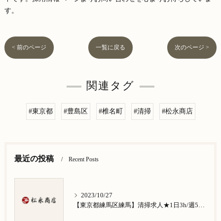
す。
< 前のページ
一覧に戻る
次のページ >
関連タグ
#東京都
#豊島区
#椎名町
#清掃
#松永商店
最近の投稿
Recent Posts
2023/10/27
【東京都練馬区練馬】清掃求人★1日3h/週5日/祝日お休み★谷原在住の方歓迎