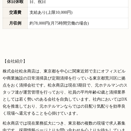
休日休暇
日、祝日
交通費
支給あり(上限10,000円)
月収例
約78,000円(月75時間労働の場合)
【会社紹介】
株式会社松永商店は、東京都を中心に関東近郊で主にオフィスビル
や商業施設の日常清掃及び定期清掃を行っている東京都荒川区に拠
点をおく清掃会社です。松永商店は現在3期目で、元ホテルマンのス
タッフ達が運営管理を行っており、社員の平均年齢42歳と清掃業界
としては若く勢いのある会社を自負しています。社内においてはDX
化を推進しており、元ホテルマンならではの目配り気配りを効率良
く現場へ還元することを心掛けています。
松永商店では現在業務拡大につき、東京都の複数の現場で求人募集
中です。採用情報ページよりお問い合わせを心よりお待ちしていま