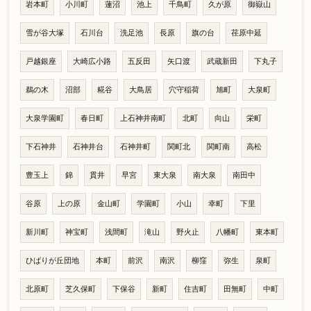
岩本町
小川町
蓮沼
池上
千鳥町
久が原
御嶽山
雪が谷大塚
石川台
洗足池
長原
旗の台
荏原中延
戸越銀座
大崎広小路
五反田
矢口渡
武蔵新田
下丸子
鵜の木
沼部
糀谷
大鳥居
穴守稲荷
旭町
大泉町
大泉学園町
春日町
上石神井南町
北町
向山
栄町
下石神井
石神井台
石神井町
関町北
関町南
高松
豊玉上
錦
貫井
早宮
東大泉
南大泉
南田中
谷原
上の原
金山町
学園町
小山
幸町
下里
新川町
神宝町
浅間町
滝山
野火止
八幡町
東本町
ひばりが丘団地
本町
前沢
南沢
柳窪
弥生
泉町
北原町
芝久保町
下保谷
新町
住吉町
田無町
中町