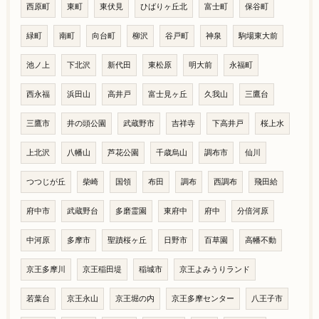
西原町
東町
東伏見
ひばりヶ丘北
富士町
保谷町
緑町
南町
向台町
柳沢
谷戸町
神泉
駒場東大前
池ノ上
下北沢
新代田
東松原
明大前
永福町
西永福
浜田山
高井戸
富士見ヶ丘
久我山
三鷹台
三鷹市
井の頭公園
武蔵野市
吉祥寺
下高井戸
桜上水
上北沢
八幡山
芦花公園
千歳烏山
調布市
仙川
つつじが丘
柴崎
国領
布田
調布
西調布
飛田給
府中市
武蔵野台
多磨霊園
東府中
府中
分倍河原
中河原
多摩市
聖蹟桜ヶ丘
日野市
百草園
高幡不動
京王多摩川
京王稲田堤
稲城市
京王よみうりランド
若葉台
京王永山
京王堀の内
京王多摩センター
八王子市