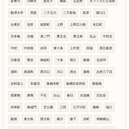
多摩川
川崎市
新丸子
梅島
五反野
オフィスビル清掃
駒澤大学
用賀
二子玉川
二子新地
高津
溝の口
台東区
浅草
稲荷町
上野
上野広小路
末広町
日本橋
京橋
虎ノ門
豊玉北
豊玉南
丸山
中村北
中村
中村南
赤羽
東十条
上中里
田端
西日暮里
日暮里
鶯谷
御徒町
十条
尾久
板橋
北赤羽
浦和
南浦和
西川口
川口
西台
蓮根
志村三丁目
志村坂上
本蓮沼
板橋本町
板橋区役所前
新板橋
西巣鴨
巣鴨
千石
白山
春日
水道橋
日比谷
内幸町
御成門
芝公園
三田
江戸川区
篠崎
瑞江
船堀
東大島
西大島
菊川
森下
浜町
馬喰横山