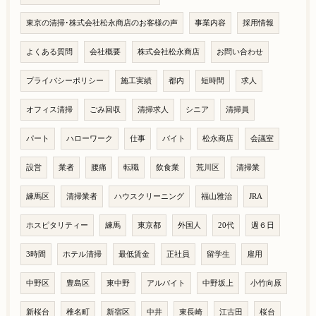
東京の清掃･株式会社松永商店のお客様の声
事業内容
採用情報
よくある質問
会社概要
株式会社松永商店
お問い合わせ
プライバシーポリシー
施工実績
都内
短時間
求人
オフィス清掃
ごみ回収
清掃求人
シニア
清掃員
パート
ハローワーク
仕事
バイト
松永商店
会議室
設営
業者
腰痛
転職
飲食業
荒川区
清掃業
練馬区
清掃業者
ハウスクリーニング
福山雅治
JRA
ホスピタリティー
練馬
東京都
外国人
20代
週６日
3時間
ホテル清掃
最低賃金
正社員
留学生
雇用
中野区
豊島区
東中野
アルバイト
中野坂上
小竹向原
新桜台
椎名町
新宿区
中井
東長崎
江古田
桜台