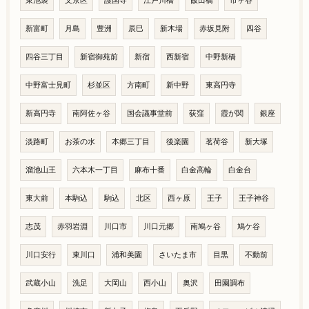
東池袋
文京区
護国寺
江戸川橋
飯田橋
市ヶ谷
新富町
月島
豊洲
辰巳
新木場
赤坂見附
四谷
四谷三丁目
新宿御苑前
新宿
西新宿
中野新橋
中野富士見町
杉並区
方南町
新中野
東高円寺
新高円寺
南阿佐ヶ谷
国会議事堂前
荻窪
霞が関
銀座
淡路町
お茶の水
本郷三丁目
後楽園
茗荷谷
新大塚
溜池山王
六本木一丁目
麻布十番
白金高輪
白金台
東大前
本駒込
駒込
北区
西ヶ原
王子
王子神谷
志茂
赤羽岩淵
川口市
川口元郷
南鳩ヶ谷
鳩ケ谷
川口安行
東川口
浦和美園
さいたま市
目黒
不動前
武蔵小山
洗足
大岡山
西小山
奥沢
田園調布