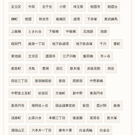
足立区
牛田
北千住
小菅
埼玉県
朝霞市
朝霞台
麹町
朝霞
和光市
板橋区
成増
下赤塚
東武練馬
上板橋
ときわ台
下板橋
中板橋
北池袋
池袋
桜田門
銀座一丁目
地下鉄成増
地下鉄赤塚
千川
要町
東池袋
文京区
護国寺
江戸川橋
飯田橋
市ヶ谷
新富町
月島
豊洲
辰巳
新木場
赤坂見附
四谷
四谷三丁目
新宿御苑前
新宿
西新宿
中野新橋
中野富士見町
杉並区
方南町
新中野
東高円寺
新高円寺
南阿佐ヶ谷
国会議事堂前
荻窪
霞が関
銀座
淡路町
お茶の水
本郷三丁目
後楽園
茗荷谷
新大塚
溜池山王
六本木一丁目
麻布十番
白金高輪
白金台