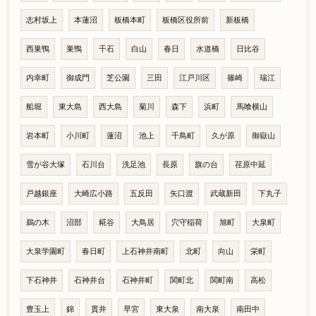
志村坂上
本蓮沼
板橋本町
板橋区役所前
新板橋
西巣鴨
巣鴨
千石
白山
春日
水道橋
日比谷
内幸町
御成門
芝公園
三田
江戸川区
篠崎
瑞江
船堀
東大島
西大島
菊川
森下
浜町
馬喰横山
岩本町
小川町
蓮沼
池上
千鳥町
久が原
御嶽山
雪が谷大塚
石川台
洗足池
長原
旗の台
荏原中延
戸越銀座
大崎広小路
五反田
矢口渡
武蔵新田
下丸子
鵜の木
沼部
糀谷
大鳥居
穴守稲荷
旭町
大泉町
大泉学園町
春日町
上石神井南町
北町
向山
栄町
下石神井
石神井台
石神井町
関町北
関町南
高松
豊玉上
錦
貫井
早宮
東大泉
南大泉
南田中