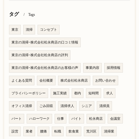
タグ
Tags
東京
清掃
コンセプト
東京の清掃･株式会社松永商店の口コミ情報
東京の清掃･株式会社松永商店の評判
東京の清掃･株式会社松永商店のお客様の声
事業内容
採用情報
よくある質問
会社概要
株式会社松永商店
お問い合わせ
プライバシーポリシー
施工実績
都内
短時間
求人
オフィス清掃
ごみ回収
清掃求人
シニア
清掃員
パート
ハローワーク
仕事
バイト
松永商店
会議室
設営
業者
腰痛
転職
飲食業
荒川区
清掃業