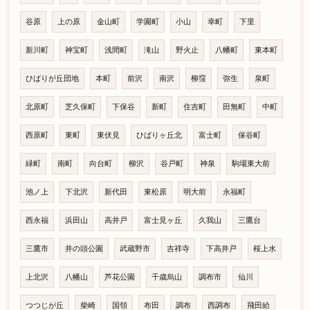
谷原
上の原
金山町
学園町
小山
幸町
下里
新川町
神宝町
浅間町
滝山
野火止
八幡町
東本町
ひばりが丘団地
本町
前沢
南沢
柳窪
弥生
泉町
北原町
芝久保町
下保谷
新町
住吉町
田無町
中町
西原町
東町
東伏見
ひばりヶ丘北
富士町
保谷町
緑町
南町
向台町
柳沢
谷戸町
神泉
駒場東大前
池ノ上
下北沢
新代田
東松原
明大前
永福町
西永福
浜田山
高井戸
富士見ヶ丘
久我山
三鷹台
三鷹市
井の頭公園
武蔵野市
吉祥寺
下高井戸
桜上水
上北沢
八幡山
芦花公園
千歳烏山
調布市
仙川
つつじが丘
柴崎
国領
布田
調布
西調布
飛田給