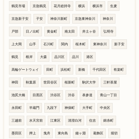
鶴見市場
京急鶴見
花月総持寺
横浜
横浜市
生麦
京急新子安
子安
神奈川新町
京急東神奈川
神奈川
戸部
日ノ出町
黄金町
南太田
井土ヶ谷
弘明寺
上大岡
山手
石川町
関内
桜木町
東神奈川
新子安
鶴見
根岸
大森
品川区
品川
港区
高輪ゲートウェイ
田町
浜松町
新橋
千代田区
有楽町
神田
秋葉原
世田谷区
桜新町
駒沢大学
三軒茶屋
池尻大橋
目黒区
渋谷区
渋谷
表参道
青山一丁目
永田町
半蔵門
九段下
神保町
大手町
中央区
三越前
水天宮前
江東区
清澄白河
住吉
錦糸町
墨田区
押上
曳舟
東向島
鐘ヶ淵
葛飾区
堀切