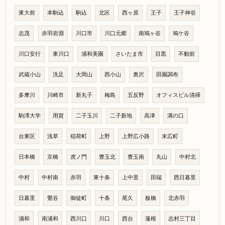
東大前
本駒込
駒込
北区
西ヶ原
王子
王子神谷
志茂
赤羽岩淵
川口市
川口元郷
南鳩ヶ谷
鳩ケ谷
川口安行
東川口
浦和美園
さいたま市
目黒
不動前
武蔵小山
洗足
大岡山
西小山
奥沢
田園調布
多摩川
川崎市
新丸子
梅島
五反野
オフィスビル清掃
駒澤大学
用賀
二子玉川
二子新地
高津
溝の口
台東区
浅草
稲荷町
上野
上野広小路
末広町
日本橋
京橋
虎ノ門
豊玉北
豊玉南
丸山
中村北
中村
中村南
赤羽
東十条
上中里
田端
西日暮里
日暮里
鶯谷
御徒町
十条
尾久
板橋
北赤羽
浦和
南浦和
西川口
川口
西台
蓮根
志村三丁目