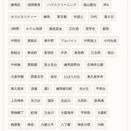
練馬区
清掃業者
ハウスクリーニング
福山雅治
JRA
ホスピタリティー
練馬
東京都
外国人
20代
週６日
3時間
ホテル清掃
最低賃金
正社員
留学生
雇用
中野区
豊島区
東中野
アルバイト
中野坂上
小竹向原
新桜台
椎名町
新宿区
中井
東長崎
江古田
桜台
中村橋
豊島園
富士見台
練馬高野台
石神井公園
大泉学園
西東京市
保谷
ひばりが丘
東久留米市
東久留米
清瀬
週5
練馬春日町
光が丘
平和台
上石神井
氷川台
蒲田
北品川
大田区
新馬場
青物横丁
鮫洲
立会川
大森海岸
平和島
大森町
梅屋敷
雑色
六郷土手
八丁畷
神奈川県
川崎