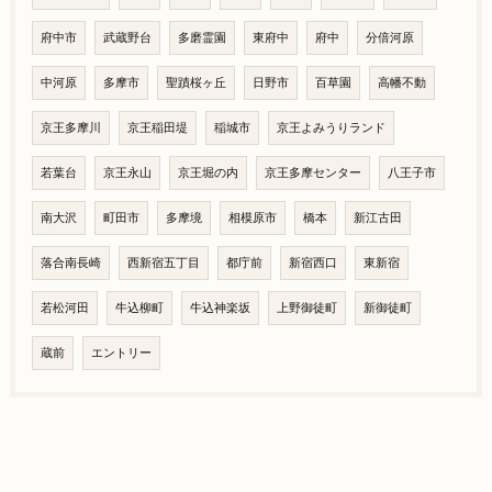
府中市
武蔵野台
多磨霊園
東府中
府中
分倍河原
中河原
多摩市
聖蹟桜ヶ丘
日野市
百草園
高幡不動
京王多摩川
京王稲田堤
稲城市
京王よみうりランド
若葉台
京王永山
京王堀の内
京王多摩センター
八王子市
南大沢
町田市
多摩境
相模原市
橋本
新江古田
落合南長崎
西新宿五丁目
都庁前
新宿西口
東新宿
若松河田
牛込柳町
牛込神楽坂
上野御徒町
新御徒町
蔵前
エントリー