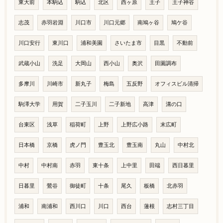
東大前
本駒込
駒込
北区
西ヶ原
王子
王子神谷
志茂
赤羽岩淵
川口市
川口元郷
南鳩ヶ谷
鳩ケ谷
川口安行
東川口
浦和美園
さいたま市
目黒
不動前
武蔵小山
洗足
大岡山
西小山
奥沢
田園調布
多摩川
川崎市
新丸子
梅島
五反野
オフィスビル清掃
駒澤大学
用賀
二子玉川
二子新地
高津
溝の口
台東区
浅草
稲荷町
上野
上野広小路
末広町
日本橋
京橋
虎ノ門
豊玉北
豊玉南
丸山
中村北
中村
中村南
赤羽
東十条
上中里
田端
西日暮里
日暮里
鶯谷
御徒町
十条
尾久
板橋
北赤羽
浦和
南浦和
西川口
川口
西台
蓮根
志村三丁目