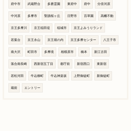
府中市
武蔵野台
多磨霊園
東府中
府中
分倍河原
中河原
多摩市
聖蹟桜ヶ丘
日野市
百草園
高幡不動
京王多摩川
京王稲田堤
稲城市
京王よみうりランド
若葉台
京王永山
京王堀の内
京王多摩センター
八王子市
南大沢
町田市
多摩境
相模原市
橋本
新江古田
落合南長崎
西新宿五丁目
都庁前
新宿西口
東新宿
若松河田
牛込柳町
牛込神楽坂
上野御徒町
新御徒町
蔵前
エントリー