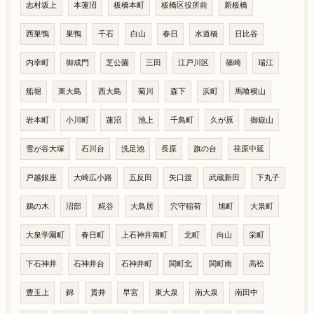
志村坂上
本蓮沼
板橋本町
板橋区役所前
新板橋
西巣鴨
巣鴨
千石
白山
春日
水道橋
日比谷
内幸町
御成門
芝公園
三田
江戸川区
篠崎
瑞江
船堀
東大島
西大島
菊川
森下
浜町
馬喰横山
岩本町
小川町
蓮沼
池上
千鳥町
久が原
御嶽山
雪が谷大塚
石川台
洗足池
長原
旗の台
荏原中延
戸越銀座
大崎広小路
五反田
矢口渡
武蔵新田
下丸子
鵜の木
沼部
糀谷
大鳥居
穴守稲荷
旭町
大泉町
大泉学園町
春日町
上石神井南町
北町
向山
栄町
下石神井
石神井台
石神井町
関町北
関町南
高松
豊玉上
錦
貫井
早宮
東大泉
南大泉
南田中