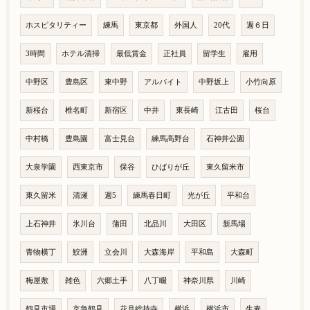
ホスピタリティー
練馬
東京都
外国人
20代
週６日
3時間
ホテル清掃
最低賃金
正社員
留学生
雇用
中野区
豊島区
東中野
アルバイト
中野坂上
小竹向原
新桜台
椎名町
新宿区
中井
東長崎
江古田
桜台
中村橋
豊島園
富士見台
練馬高野台
石神井公園
大泉学園
西東京市
保谷
ひばりが丘
東久留米市
東久留米
清瀬
週5
練馬春日町
光が丘
平和台
上石神井
氷川台
蒲田
北品川
大田区
新馬場
青物横丁
鮫洲
立会川
大森海岸
平和島
大森町
梅屋敷
雑色
六郷土手
八丁畷
神奈川県
川崎
鶴見市場
京急鶴見
花月総持寺
横浜
横浜市
生麦