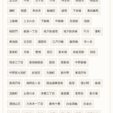
足立区
牛田
北千住
小菅
埼玉県
朝霞市
朝霞台
麹町
朝霞
和光市
板橋区
成増
下赤塚
東武練馬
上板橋
ときわ台
下板橋
中板橋
北池袋
池袋
桜田門
銀座一丁目
地下鉄成増
地下鉄赤塚
千川
要町
東池袋
文京区
護国寺
江戸川橋
飯田橋
市ヶ谷
新富町
月島
豊洲
辰巳
新木場
赤坂見附
四谷
四谷三丁目
新宿御苑前
新宿
西新宿
中野新橋
中野富士見町
杉並区
方南町
新中野
東高円寺
新高円寺
南阿佐ヶ谷
国会議事堂前
荻窪
霞が関
銀座
淡路町
お茶の水
本郷三丁目
後楽園
茗荷谷
新大塚
溜池山王
六本木一丁目
麻布十番
白金高輪
白金台