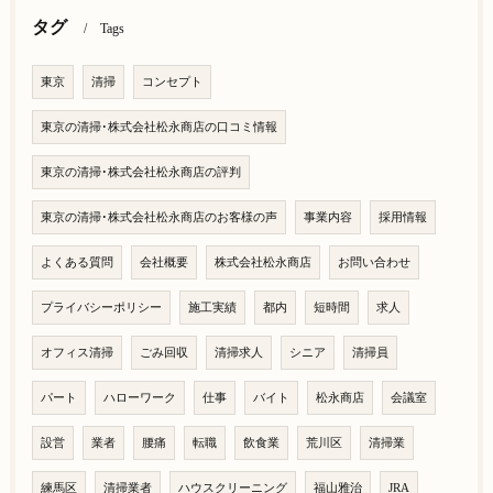
タグ
Tags
東京
清掃
コンセプト
東京の清掃･株式会社松永商店の口コミ情報
東京の清掃･株式会社松永商店の評判
東京の清掃･株式会社松永商店のお客様の声
事業内容
採用情報
よくある質問
会社概要
株式会社松永商店
お問い合わせ
プライバシーポリシー
施工実績
都内
短時間
求人
オフィス清掃
ごみ回収
清掃求人
シニア
清掃員
パート
ハローワーク
仕事
バイト
松永商店
会議室
設営
業者
腰痛
転職
飲食業
荒川区
清掃業
練馬区
清掃業者
ハウスクリーニング
福山雅治
JRA