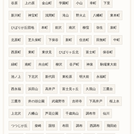
谷原
上の原
金山町
学園町
小山
幸町
下里
新川町
神宝町
浅間町
滝山
野火止
八幡町
東本町
ひばりが丘団地
本町
前沢
南沢
柳窪
弥生
泉町
北原町
芝久保町
下保谷
新町
住吉町
田無町
中町
西原町
東町
東伏見
ひばりヶ丘北
富士町
保谷町
緑町
南町
向台町
柳沢
谷戸町
神泉
駒場東大前
池ノ上
下北沢
新代田
東松原
明大前
永福町
西永福
浜田山
高井戸
富士見ヶ丘
久我山
三鷹台
三鷹市
井の頭公園
武蔵野市
吉祥寺
下高井戸
桜上水
上北沢
八幡山
芦花公園
千歳烏山
調布市
仙川
つつじが丘
柴崎
国領
布田
調布
西調布
飛田給