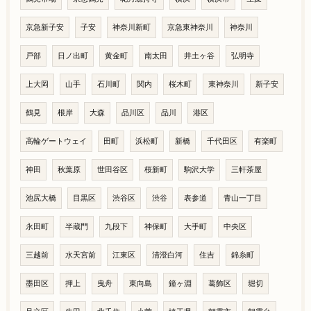
京急新子安
子安
神奈川新町
京急東神奈川
神奈川
戸部
日ノ出町
黄金町
南太田
井土ヶ谷
弘明寺
上大岡
山手
石川町
関内
桜木町
東神奈川
新子安
鶴見
根岸
大森
品川区
品川
港区
高輪ゲートウェイ
田町
浜松町
新橋
千代田区
有楽町
神田
秋葉原
世田谷区
桜新町
駒沢大学
三軒茶屋
池尻大橋
目黒区
渋谷区
渋谷
表参道
青山一丁目
永田町
半蔵門
九段下
神保町
大手町
中央区
三越前
水天宮前
江東区
清澄白河
住吉
錦糸町
墨田区
押上
曳舟
東向島
鐘ヶ淵
葛飾区
堀切