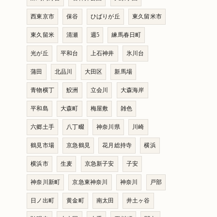
西東京市
保谷
ひばりが丘
東久留米市
東久留米
清瀬
週5
練馬春日町
光が丘
平和台
上石神井
氷川台
蒲田
北品川
大田区
新馬場
青物横丁
鮫洲
立会川
大森海岸
平和島
大森町
梅屋敷
雑色
六郷土手
八丁畷
神奈川県
川崎
鶴見市場
京急鶴見
花月総持寺
横浜
横浜市
生麦
京急新子安
子安
神奈川新町
京急東神奈川
神奈川
戸部
日ノ出町
黄金町
南太田
井土ヶ谷