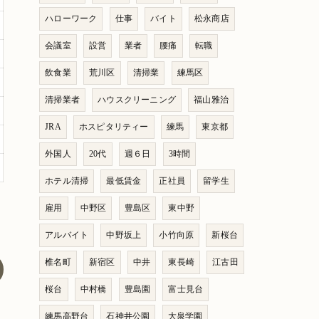
ハローワーク
仕事
バイト
松永商店
会議室
設営
業者
腰痛
転職
飲食業
荒川区
清掃業
練馬区
清掃業者
ハウスクリーニング
福山雅治
JRA
ホスピタリティー
練馬
東京都
外国人
20代
週６日
3時間
ホテル清掃
最低賃金
正社員
留学生
雇用
中野区
豊島区
東中野
アルバイト
中野坂上
小竹向原
新桜台
椎名町
新宿区
中井
東長崎
江古田
桜台
中村橋
豊島園
富士見台
練馬高野台
石神井公園
大泉学園