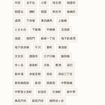
牛田
北千住
小菅
埼玉県
朝霞市
朝霞台
麹町
朝霞
和光市
板橋区
成増
下赤塚
東武練馬
上板橋
ときわ台
下板橋
中板橋
北池袋
池袋
桜田門
銀座一丁目
地下鉄成増
地下鉄赤塚
千川
要町
東池袋
文京区
護国寺
江戸川橋
飯田橋
市ヶ谷
新富町
月島
豊洲
辰巳
新木場
赤坂見附
四谷
四谷三丁目
新宿御苑前
新宿
西新宿
中野新橋
中野富士見町
杉並区
方南町
新中野
東高円寺
新高円寺
南阿佐ヶ谷