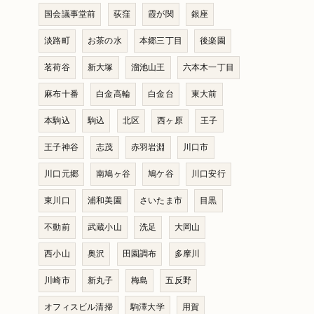
国会議事堂前
荻窪
霞が関
銀座
淡路町
お茶の水
本郷三丁目
後楽園
茗荷谷
新大塚
溜池山王
六本木一丁目
麻布十番
白金高輪
白金台
東大前
本駒込
駒込
北区
西ヶ原
王子
王子神谷
志茂
赤羽岩淵
川口市
川口元郷
南鳩ヶ谷
鳩ケ谷
川口安行
東川口
浦和美園
さいたま市
目黒
不動前
武蔵小山
洗足
大岡山
西小山
奥沢
田園調布
多摩川
川崎市
新丸子
梅島
五反野
オフィスビル清掃
駒澤大学
用賀