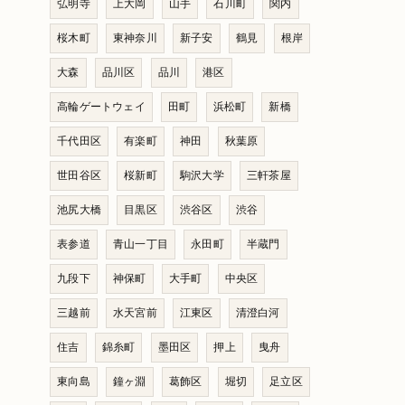
弘明寺
上大岡
山手
石川町
関内
桜木町
東神奈川
新子安
鶴見
根岸
大森
品川区
品川
港区
高輪ゲートウェイ
田町
浜松町
新橋
千代田区
有楽町
神田
秋葉原
世田谷区
桜新町
駒沢大学
三軒茶屋
池尻大橋
目黒区
渋谷区
渋谷
表参道
青山一丁目
永田町
半蔵門
九段下
神保町
大手町
中央区
三越前
水天宮前
江東区
清澄白河
住吉
錦糸町
墨田区
押上
曳舟
東向島
鐘ヶ淵
葛飾区
堀切
足立区