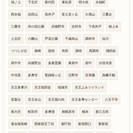
池ノ上
下北沢
新代田
東松原
明大前
永福町
西永福
浜田山
高井戸
富士見ヶ丘
久我山
三鷹台
三鷹市
井の頭公園
武蔵野市
吉祥寺
下高井戸
桜上水
上北沢
八幡山
芦花公園
千歳烏山
調布市
仙川
つつじが丘
柴崎
国領
布田
調布
西調布
飛田給
府中市
武蔵野台
多磨霊園
東府中
府中
分倍河原
中河原
多摩市
聖蹟桜ヶ丘
日野市
百草園
高幡不動
京王多摩川
京王稲田堤
稲城市
京王よみうりランド
若葉台
京王永山
京王堀の内
京王多摩センター
八王子市
南大沢
町田市
多摩境
相模原市
橋本
新江古田
落合南長崎
西新宿五丁目
都庁前
新宿西口
東新宿