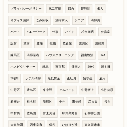
プライバシーポリシー
施工実績
都内
短時間
求人
オフィス清掃
ごみ回収
清掃求人
シニア
清掃員
パート
ハローワーク
仕事
バイト
松永商店
会議室
設営
業者
腰痛
転職
飲食業
荒川区
清掃業
練馬区
清掃業者
ハウスクリーニング
福山雅治
JRA
ホスピタリティー
練馬
東京都
外国人
20代
週６日
3時間
ホテル清掃
最低賃金
正社員
留学生
雇用
中野区
豊島区
東中野
アルバイト
中野坂上
小竹向原
新桜台
椎名町
新宿区
中井
東長崎
江古田
桜台
中村橋
豊島園
富士見台
練馬高野台
石神井公園
大泉学園
西東京市
保谷
ひばりが丘
東久留米市