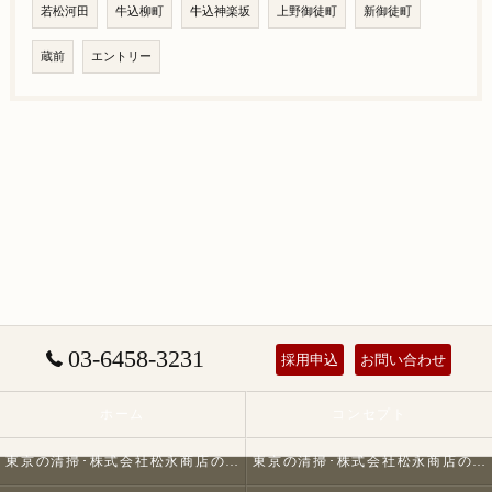
若松河田
牛込柳町
牛込神楽坂
上野御徒町
新御徒町
蔵前
エントリー
03-6458-3231
採用申込
お問い合わせ
ホーム
コンセプト
東京の清掃･株式会社松永商店の口コミ情報
東京の清掃･株式会社松永商店の評判