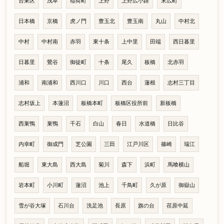
台東区
浅草
稲荷町
上野
上野広小路
末広町
日本橋
京橋
虎ノ門
豊玉北
豊玉南
丸山
中村北
中村
中村南
赤羽
東十条
上中里
田端
西日暮里
日暮里
鶯谷
御徒町
十条
尾久
板橋
北赤羽
浦和
南浦和
西川口
川口
西台
蓮根
志村三丁目
志村坂上
本蓮沼
板橋本町
板橋区役所前
新板橋
西巣鴨
巣鴨
千石
白山
春日
水道橋
日比谷
内幸町
御成門
芝公園
三田
江戸川区
篠崎
瑞江
船堀
東大島
西大島
菊川
森下
浜町
馬喰横山
岩本町
小川町
蓮沼
池上
千鳥町
久が原
御嶽山
雪が谷大塚
石川台
洗足池
長原
旗の台
荏原中延