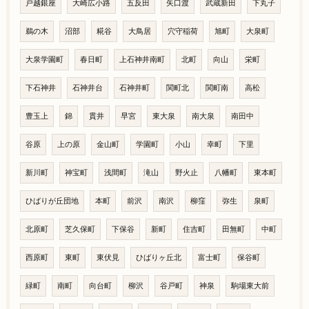
戸越銀座
大崎広小路
五反田
矢口渡
武蔵新田
下丸子
鵜の木
沼部
糀谷
大鳥居
穴守稲荷
旭町
大泉町
大泉学園町
春日町
上石神井南町
北町
向山
栄町
下石神井
石神井台
石神井町
関町北
関町南
高松
豊玉上
錦
貫井
早宮
東大泉
南大泉
南田中
谷原
上の原
金山町
学園町
小山
幸町
下里
新川町
神宝町
浅間町
滝山
野火止
八幡町
東本町
ひばりが丘団地
本町
前沢
南沢
柳窪
弥生
泉町
北原町
芝久保町
下保谷
新町
住吉町
田無町
中町
西原町
東町
東伏見
ひばりヶ丘北
富士町
保谷町
緑町
南町
向台町
柳沢
谷戸町
神泉
駒場東大前