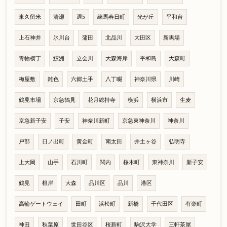
東久留米
清瀬
週5
練馬春日町
光が丘
平和台
上石神井
氷川台
蒲田
北品川
大田区
新馬場
青物横丁
鮫洲
立会川
大森海岸
平和島
大森町
梅屋敷
雑色
六郷土手
八丁畷
神奈川県
川崎
鶴見市場
京急鶴見
花月総持寺
横浜
横浜市
生麦
京急新子安
子安
神奈川新町
京急東神奈川
神奈川
戸部
日ノ出町
黄金町
南太田
井土ヶ谷
弘明寺
上大岡
山手
石川町
関内
桜木町
東神奈川
新子安
鶴見
根岸
大森
品川区
品川
港区
高輪ゲートウェイ
田町
浜松町
新橋
千代田区
有楽町
神田
秋葉原
世田谷区
桜新町
駒沢大学
三軒茶屋