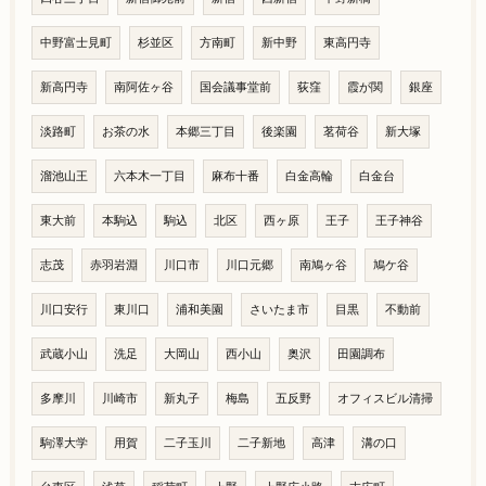
中野富士見町
杉並区
方南町
新中野
東高円寺
新高円寺
南阿佐ヶ谷
国会議事堂前
荻窪
霞が関
銀座
淡路町
お茶の水
本郷三丁目
後楽園
茗荷谷
新大塚
溜池山王
六本木一丁目
麻布十番
白金高輪
白金台
東大前
本駒込
駒込
北区
西ヶ原
王子
王子神谷
志茂
赤羽岩淵
川口市
川口元郷
南鳩ヶ谷
鳩ケ谷
川口安行
東川口
浦和美園
さいたま市
目黒
不動前
武蔵小山
洗足
大岡山
西小山
奥沢
田園調布
多摩川
川崎市
新丸子
梅島
五反野
オフィスビル清掃
駒澤大学
用賀
二子玉川
二子新地
高津
溝の口