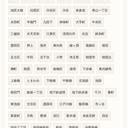
池尻大橋
目黒区
渋谷区
渋谷
表参道
青山一丁目
永田町
半蔵門
九段下
神保町
大手町
中央区
三越前
水天宮前
江東区
清澄白河
住吉
錦糸町
墨田区
押上
曳舟
東向島
鐘ヶ淵
葛飾区
堀切
足立区
牛田
北千住
小菅
埼玉県
朝霞市
朝霞台
麹町
朝霞
和光市
板橋区
成増
下赤塚
東武練馬
上板橋
ときわ台
下板橋
中板橋
北池袋
池袋
桜田門
銀座一丁目
地下鉄成増
地下鉄赤塚
千川
要町
東池袋
文京区
護国寺
江戸川橋
飯田橋
市ヶ谷
新富町
月島
豊洲
辰巳
新木場
赤坂見附
四谷
四谷三丁目
新宿御苑前
新宿
西新宿
中野新橋