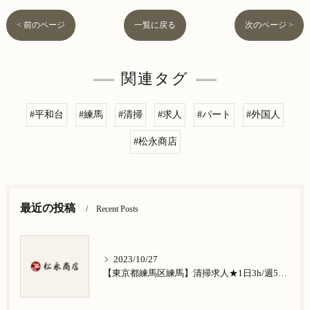
< 前のページ
一覧に戻る
次のページ >
関連タグ
#平和台
#練馬
#清掃
#求人
#パート
#外国人
#松永商店
最近の投稿
Recent Posts
2023/10/27
【東京都練馬区練馬】清掃求人★1日3h/週5日/祝日お休み★谷原在住の方歓迎