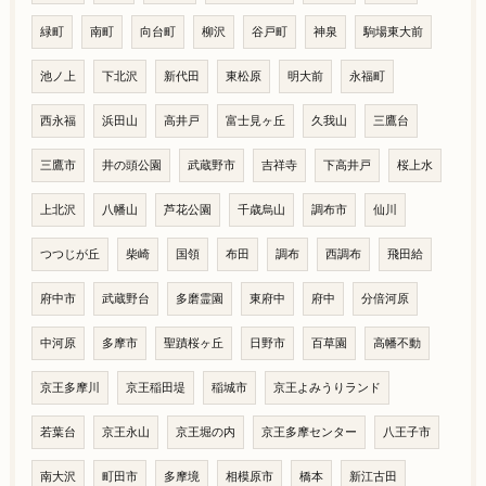
緑町
南町
向台町
柳沢
谷戸町
神泉
駒場東大前
池ノ上
下北沢
新代田
東松原
明大前
永福町
西永福
浜田山
高井戸
富士見ヶ丘
久我山
三鷹台
三鷹市
井の頭公園
武蔵野市
吉祥寺
下高井戸
桜上水
上北沢
八幡山
芦花公園
千歳烏山
調布市
仙川
つつじが丘
柴崎
国領
布田
調布
西調布
飛田給
府中市
武蔵野台
多磨霊園
東府中
府中
分倍河原
中河原
多摩市
聖蹟桜ヶ丘
日野市
百草園
高幡不動
京王多摩川
京王稲田堤
稲城市
京王よみうりランド
若葉台
京王永山
京王堀の内
京王多摩センター
八王子市
南大沢
町田市
多摩境
相模原市
橋本
新江古田