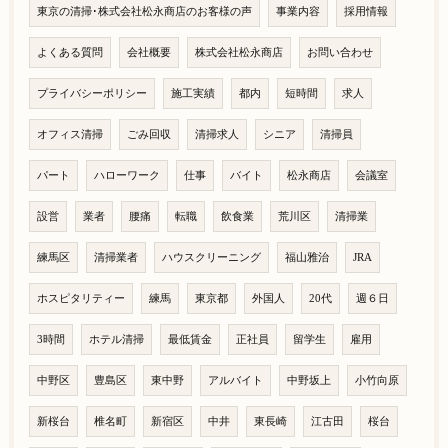
東京の清掃･株式会社松永商店のお客様の声
事業内容
採用情報
よくある質問
会社概要
株式会社松永商店
お問い合わせ
プライバシーポリシー
施工実績
都内
短時間
求人
オフィス清掃
ごみ回収
清掃求人
シニア
清掃員
パート
ハローワーク
仕事
バイト
松永商店
会議室
設営
業者
腰痛
転職
飲食業
荒川区
清掃業
練馬区
清掃業者
ハウスクリーニング
福山雅治
JRA
ホスピタリティー
練馬
東京都
外国人
20代
週６日
3時間
ホテル清掃
最低賃金
正社員
留学生
雇用
中野区
豊島区
東中野
アルバイト
中野坂上
小竹向原
新桜台
椎名町
新宿区
中井
東長崎
江古田
桜台