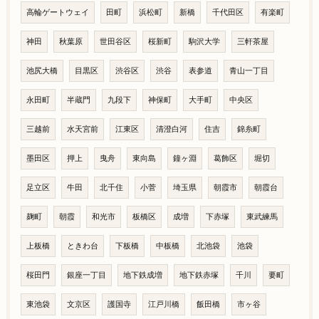
高輪ゲートウェイ
田町
浜松町
新橋
千代田区
有楽町
神田
秋葉原
世田谷区
桜新町
駒沢大学
三軒茶屋
池尻大橋
目黒区
渋谷区
渋谷
表参道
青山一丁目
永田町
半蔵門
九段下
神保町
大手町
中央区
三越前
水天宮前
江東区
清澄白河
住吉
錦糸町
墨田区
押上
曳舟
東向島
鐘ヶ淵
葛飾区
堀切
足立区
牛田
北千住
小菅
埼玉県
朝霞市
朝霞台
麹町
朝霞
和光市
板橋区
成増
下赤塚
東武練馬
上板橋
ときわ台
下板橋
中板橋
北池袋
池袋
桜田門
銀座一丁目
地下鉄成増
地下鉄赤塚
千川
要町
東池袋
文京区
護国寺
江戸川橋
飯田橋
市ヶ谷