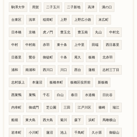
駒澤大学
用賀
二子玉川
二子新地
高津
溝の口
台東区
浅草
稲荷町
上野
上野広小路
末広町
日本橋
京橋
虎ノ門
豊玉北
豊玉南
丸山
中村北
中村
中村南
赤羽
東十条
上中里
田端
西日暮里
日暮里
鶯谷
御徒町
十条
尾久
板橋
北赤羽
浦和
南浦和
西川口
川口
西台
蓮根
志村三丁目
志村坂上
本蓮沼
板橋本町
板橋区役所前
新板橋
西巣鴨
巣鴨
千石
白山
春日
水道橋
日比谷
内幸町
御成門
芝公園
三田
江戸川区
篠崎
瑞江
船堀
東大島
西大島
菊川
森下
浜町
馬喰横山
岩本町
小川町
蓮沼
池上
千鳥町
久が原
御嶽山