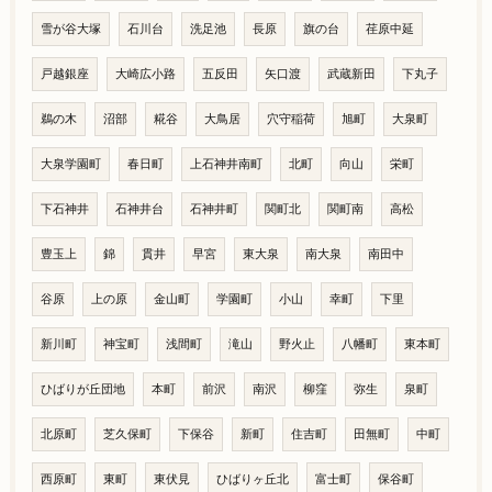
雪が谷大塚
石川台
洗足池
長原
旗の台
荏原中延
戸越銀座
大崎広小路
五反田
矢口渡
武蔵新田
下丸子
鵜の木
沼部
糀谷
大鳥居
穴守稲荷
旭町
大泉町
大泉学園町
春日町
上石神井南町
北町
向山
栄町
下石神井
石神井台
石神井町
関町北
関町南
高松
豊玉上
錦
貫井
早宮
東大泉
南大泉
南田中
谷原
上の原
金山町
学園町
小山
幸町
下里
新川町
神宝町
浅間町
滝山
野火止
八幡町
東本町
ひばりが丘団地
本町
前沢
南沢
柳窪
弥生
泉町
北原町
芝久保町
下保谷
新町
住吉町
田無町
中町
西原町
東町
東伏見
ひばりヶ丘北
富士町
保谷町