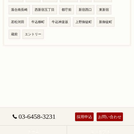
落合南長崎
西新宿五丁目
都庁前
新宿西口
東新宿
若松河田
牛込柳町
牛込神楽坂
上野御徒町
新御徒町
蔵前
エントリー
03-6458-3231
採用申込
お問い合わせ
ホーム
コンセプト