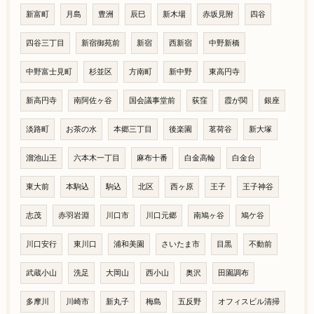
新富町
月島
豊洲
辰巳
新木場
赤坂見附
四谷
四谷三丁目
新宿御苑前
新宿
西新宿
中野新橋
中野富士見町
杉並区
方南町
新中野
東高円寺
新高円寺
南阿佐ヶ谷
国会議事堂前
荻窪
霞が関
銀座
淡路町
お茶の水
本郷三丁目
後楽園
茗荷谷
新大塚
溜池山王
六本木一丁目
麻布十番
白金高輪
白金台
東大前
本駒込
駒込
北区
西ヶ原
王子
王子神谷
志茂
赤羽岩淵
川口市
川口元郷
南鳩ヶ谷
鳩ケ谷
川口安行
東川口
浦和美園
さいたま市
目黒
不動前
武蔵小山
洗足
大岡山
西小山
奥沢
田園調布
多摩川
川崎市
新丸子
梅島
五反野
オフィスビル清掃