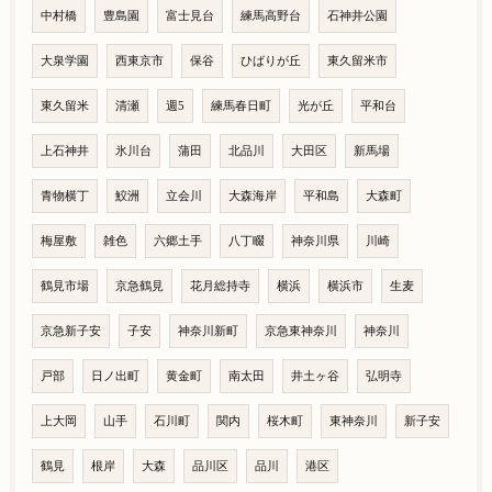
中村橋
豊島園
富士見台
練馬高野台
石神井公園
大泉学園
西東京市
保谷
ひばりが丘
東久留米市
東久留米
清瀬
週5
練馬春日町
光が丘
平和台
上石神井
氷川台
蒲田
北品川
大田区
新馬場
青物横丁
鮫洲
立会川
大森海岸
平和島
大森町
梅屋敷
雑色
六郷土手
八丁畷
神奈川県
川崎
鶴見市場
京急鶴見
花月総持寺
横浜
横浜市
生麦
京急新子安
子安
神奈川新町
京急東神奈川
神奈川
戸部
日ノ出町
黄金町
南太田
井土ヶ谷
弘明寺
上大岡
山手
石川町
関内
桜木町
東神奈川
新子安
鶴見
根岸
大森
品川区
品川
港区