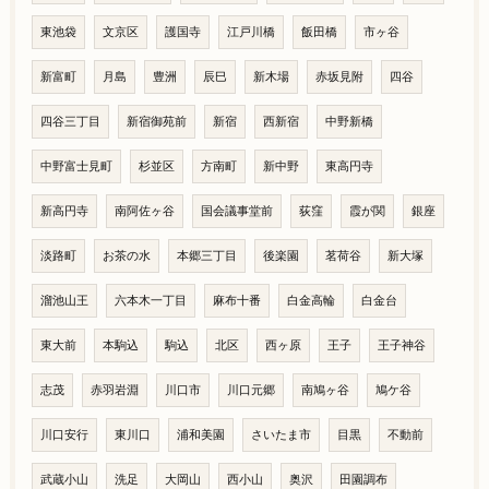
東池袋
文京区
護国寺
江戸川橋
飯田橋
市ヶ谷
新富町
月島
豊洲
辰巳
新木場
赤坂見附
四谷
四谷三丁目
新宿御苑前
新宿
西新宿
中野新橋
中野富士見町
杉並区
方南町
新中野
東高円寺
新高円寺
南阿佐ヶ谷
国会議事堂前
荻窪
霞が関
銀座
淡路町
お茶の水
本郷三丁目
後楽園
茗荷谷
新大塚
溜池山王
六本木一丁目
麻布十番
白金高輪
白金台
東大前
本駒込
駒込
北区
西ヶ原
王子
王子神谷
志茂
赤羽岩淵
川口市
川口元郷
南鳩ヶ谷
鳩ケ谷
川口安行
東川口
浦和美園
さいたま市
目黒
不動前
武蔵小山
洗足
大岡山
西小山
奥沢
田園調布