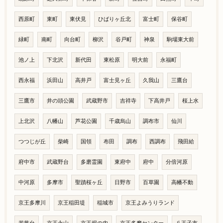
西原町
東町
東伏見
ひばりヶ丘北
富士町
保谷町
緑町
南町
向台町
柳沢
谷戸町
神泉
駒場東大前
池ノ上
下北沢
新代田
東松原
明大前
永福町
西永福
浜田山
高井戸
富士見ヶ丘
久我山
三鷹台
三鷹市
井の頭公園
武蔵野市
吉祥寺
下高井戸
桜上水
上北沢
八幡山
芦花公園
千歳烏山
調布市
仙川
つつじが丘
柴崎
国領
布田
調布
西調布
飛田給
府中市
武蔵野台
多磨霊園
東府中
府中
分倍河原
中河原
多摩市
聖蹟桜ヶ丘
日野市
百草園
高幡不動
京王多摩川
京王稲田堤
稲城市
京王よみうりランド