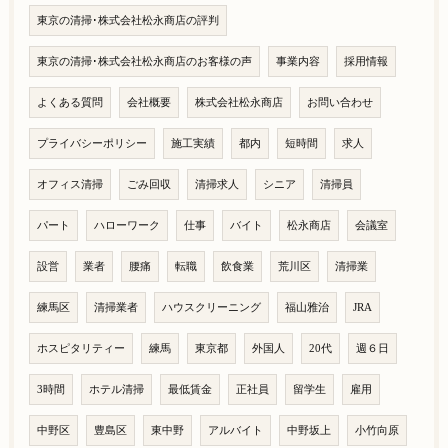
東京の清掃･株式会社松永商店の評判
東京の清掃･株式会社松永商店のお客様の声
事業内容
採用情報
よくある質問
会社概要
株式会社松永商店
お問い合わせ
プライバシーポリシー
施工実績
都内
短時間
求人
オフィス清掃
ごみ回収
清掃求人
シニア
清掃員
パート
ハローワーク
仕事
バイト
松永商店
会議室
設営
業者
腰痛
転職
飲食業
荒川区
清掃業
練馬区
清掃業者
ハウスクリーニング
福山雅治
JRA
ホスピタリティー
練馬
東京都
外国人
20代
週６日
3時間
ホテル清掃
最低賃金
正社員
留学生
雇用
中野区
豊島区
東中野
アルバイト
中野坂上
小竹向原