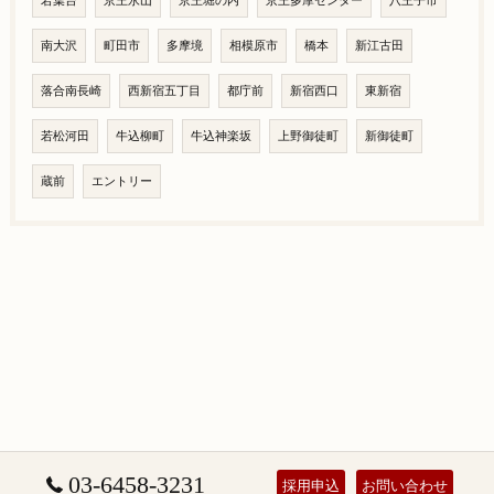
若葉台
京王永山
京王堀の内
京王多摩センター
八王子市
南大沢
町田市
多摩境
相模原市
橋本
新江古田
落合南長崎
西新宿五丁目
都庁前
新宿西口
東新宿
若松河田
牛込柳町
牛込神楽坂
上野御徒町
新御徒町
蔵前
エントリー
03-6458-3231
採用申込
お問い合わせ