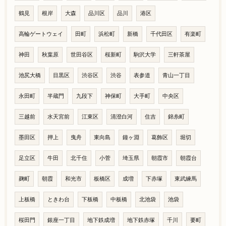
鶴見
根岸
大森
品川区
品川
港区
高輪ゲートウェイ
田町
浜松町
新橋
千代田区
有楽町
神田
秋葉原
世田谷区
桜新町
駒沢大学
三軒茶屋
池尻大橋
目黒区
渋谷区
渋谷
表参道
青山一丁目
永田町
半蔵門
九段下
神保町
大手町
中央区
三越前
水天宮前
江東区
清澄白河
住吉
錦糸町
墨田区
押上
曳舟
東向島
鐘ヶ淵
葛飾区
堀切
足立区
牛田
北千住
小菅
埼玉県
朝霞市
朝霞台
麹町
朝霞
和光市
板橋区
成増
下赤塚
東武練馬
上板橋
ときわ台
下板橋
中板橋
北池袋
池袋
桜田門
銀座一丁目
地下鉄成増
地下鉄赤塚
千川
要町