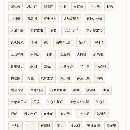
新桜台
椎名町
新宿区
中井
東長崎
江古田
桜台
中村橋
豊島園
富士見台
練馬高野台
石神井公園
大泉学園
西東京市
保谷
ひばりが丘
東久留米市
東久留米
清瀬
週5
練馬春日町
光が丘
平和台
上石神井
氷川台
蒲田
北品川
大田区
新馬場
青物横丁
鮫洲
立会川
大森海岸
平和島
大森町
梅屋敷
雑色
六郷土手
八丁畷
神奈川県
川崎
鶴見市場
京急鶴見
花月総持寺
横浜
横浜市
生麦
京急新子安
子安
神奈川新町
京急東神奈川
神奈川
戸部
日ノ出町
黄金町
南太田
井土ヶ谷
弘明寺
上大岡
山手
石川町
関内
桜木町
東神奈川
新子安