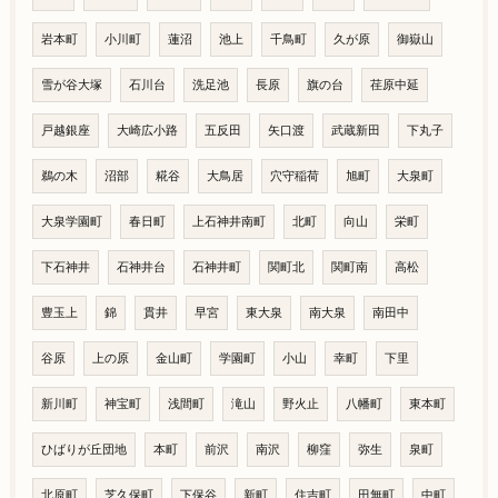
岩本町
小川町
蓮沼
池上
千鳥町
久が原
御嶽山
雪が谷大塚
石川台
洗足池
長原
旗の台
荏原中延
戸越銀座
大崎広小路
五反田
矢口渡
武蔵新田
下丸子
鵜の木
沼部
糀谷
大鳥居
穴守稲荷
旭町
大泉町
大泉学園町
春日町
上石神井南町
北町
向山
栄町
下石神井
石神井台
石神井町
関町北
関町南
高松
豊玉上
錦
貫井
早宮
東大泉
南大泉
南田中
谷原
上の原
金山町
学園町
小山
幸町
下里
新川町
神宝町
浅間町
滝山
野火止
八幡町
東本町
ひばりが丘団地
本町
前沢
南沢
柳窪
弥生
泉町
北原町
芝久保町
下保谷
新町
住吉町
田無町
中町