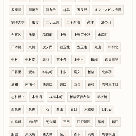
多摩川
川崎市
新丸子
梅島
五反野
オフィスビル清掃
駒澤大学
用賀
二子玉川
二子新地
高津
溝の口
台東区
浅草
稲荷町
上野
上野広小路
末広町
日本橋
京橋
虎ノ門
豊玉北
豊玉南
丸山
中村北
中村
中村南
赤羽
東十条
上中里
田端
西日暮里
日暮里
鶯谷
御徒町
十条
尾久
板橋
北赤羽
浦和
南浦和
西川口
川口
西台
蓮根
志村三丁目
志村坂上
本蓮沼
板橋本町
板橋区役所前
新板橋
西巣鴨
巣鴨
千石
白山
春日
水道橋
日比谷
内幸町
御成門
芝公園
三田
江戸川区
篠崎
瑞江
船堀
東大島
西大島
菊川
森下
浜町
馬喰横山