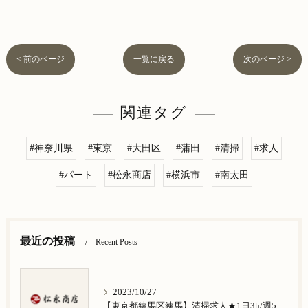
< 前のページ
一覧に戻る
次のページ >
関連タグ
#神奈川県
#東京
#大田区
#蒲田
#清掃
#求人
#パート
#松永商店
#横浜市
#南太田
最近の投稿
Recent Posts
2023/10/27
【東京都練馬区練馬】清掃求人★1日3h/週5日/祝日お休み★谷原在住の方歓迎