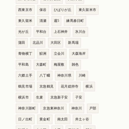
西東京市
保谷
ひばりが丘
東久留米市
東久留米
清瀬
週5
練馬春日町
光が丘
平和台
上石神井
氷川台
蒲田
北品川
大田区
新馬場
青物横丁
鮫洲
立会川
大森海岸
平和島
大森町
梅屋敷
雑色
六郷土手
八丁畷
神奈川県
川崎
鶴見市場
京急鶴見
花月総持寺
横浜
横浜市
生麦
京急新子安
子安
神奈川新町
京急東神奈川
神奈川
戸部
日ノ出町
黄金町
南太田
井土ヶ谷