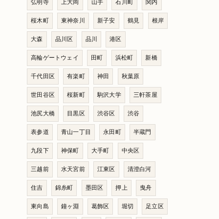
弘明寺
上大岡
山手
石川町
関内
桜木町
東神奈川
新子安
鶴見
根岸
大森
品川区
品川
港区
高輪ゲートウェイ
田町
浜松町
新橋
千代田区
有楽町
神田
秋葉原
世田谷区
桜新町
駒沢大学
三軒茶屋
池尻大橋
目黒区
渋谷区
渋谷
表参道
青山一丁目
永田町
半蔵門
九段下
神保町
大手町
中央区
三越前
水天宮前
江東区
清澄白河
住吉
錦糸町
墨田区
押上
曳舟
東向島
鐘ヶ淵
葛飾区
堀切
足立区