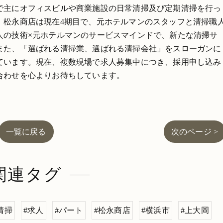
で主にオフィスビルや商業施設の日常清掃及び定期清掃を行っ
。松永商店は現在4期目で、元ホテルマンのスタッフと清掃職
人の技術×元ホテルマンのサービスマインドで、新たな清掃サ
また、「選ばれる清掃業、選ばれる清掃会社」をスローガンに
ています。現在、複数現場で求人募集中につき、採用申し込み
合わせを心よりお待ちしています。
一覧に戻る
次のページ >
関連タグ
清掃
#求人
#パート
#松永商店
#横浜市
#上大岡