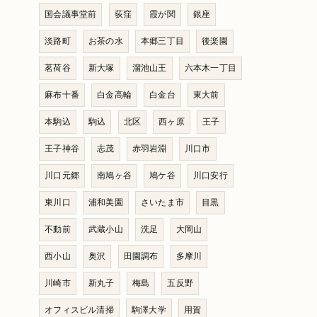
国会議事堂前
荻窪
霞が関
銀座
淡路町
お茶の水
本郷三丁目
後楽園
茗荷谷
新大塚
溜池山王
六本木一丁目
麻布十番
白金高輪
白金台
東大前
本駒込
駒込
北区
西ヶ原
王子
王子神谷
志茂
赤羽岩淵
川口市
川口元郷
南鳩ヶ谷
鳩ケ谷
川口安行
東川口
浦和美園
さいたま市
目黒
不動前
武蔵小山
洗足
大岡山
西小山
奥沢
田園調布
多摩川
川崎市
新丸子
梅島
五反野
オフィスビル清掃
駒澤大学
用賀