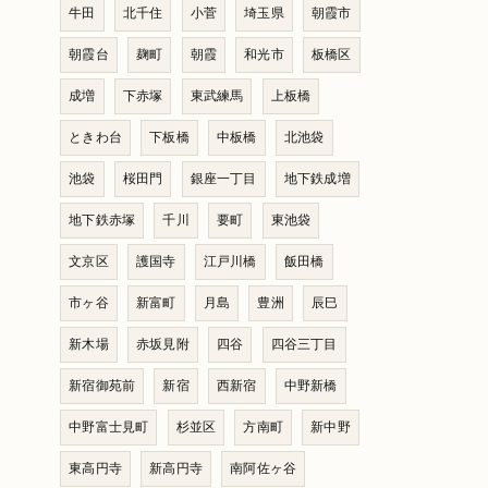
牛田
北千住
小菅
埼玉県
朝霞市
朝霞台
麹町
朝霞
和光市
板橋区
成増
下赤塚
東武練馬
上板橋
ときわ台
下板橋
中板橋
北池袋
池袋
桜田門
銀座一丁目
地下鉄成増
地下鉄赤塚
千川
要町
東池袋
文京区
護国寺
江戸川橋
飯田橋
市ヶ谷
新富町
月島
豊洲
辰巳
新木場
赤坂見附
四谷
四谷三丁目
新宿御苑前
新宿
西新宿
中野新橋
中野富士見町
杉並区
方南町
新中野
東高円寺
新高円寺
南阿佐ヶ谷