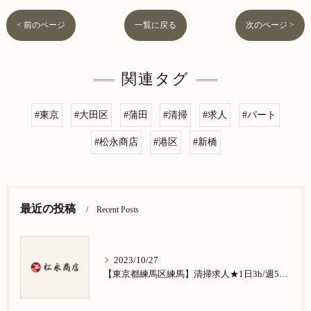
< 前のページ
一覧に戻る
次のページ >
関連タグ
#東京
#大田区
#蒲田
#清掃
#求人
#パート
#松永商店
#港区
#新橋
最近の投稿
Recent Posts
2023/10/27
【東京都練馬区練馬】清掃求人★1日3h/週5日/祝日お休み★谷原在住の方歓迎