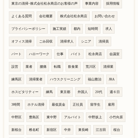
東京の清掃･株式会社松永商店のお客様の声
事業内容
採用情報
よくある質問
会社概要
株式会社松永商店
お問い合わせ
プライバシーポリシー
施工実績
都内
短時間
求人
オフィス清掃
ごみ回収
清掃求人
シニア
清掃員
パート
ハローワーク
仕事
バイト
松永商店
会議室
設営
業者
腰痛
転職
飲食業
荒川区
清掃業
練馬区
清掃業者
ハウスクリーニング
福山雅治
JRA
ホスピタリティー
練馬
東京都
外国人
20代
週６日
3時間
ホテル清掃
最低賃金
正社員
留学生
雇用
中野区
豊島区
東中野
アルバイト
中野坂上
小竹向原
新桜台
椎名町
新宿区
中井
東長崎
江古田
桜台