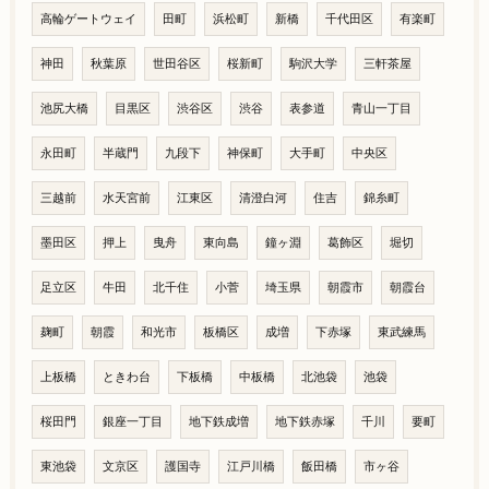
高輪ゲートウェイ
田町
浜松町
新橋
千代田区
有楽町
神田
秋葉原
世田谷区
桜新町
駒沢大学
三軒茶屋
池尻大橋
目黒区
渋谷区
渋谷
表参道
青山一丁目
永田町
半蔵門
九段下
神保町
大手町
中央区
三越前
水天宮前
江東区
清澄白河
住吉
錦糸町
墨田区
押上
曳舟
東向島
鐘ヶ淵
葛飾区
堀切
足立区
牛田
北千住
小菅
埼玉県
朝霞市
朝霞台
麹町
朝霞
和光市
板橋区
成増
下赤塚
東武練馬
上板橋
ときわ台
下板橋
中板橋
北池袋
池袋
桜田門
銀座一丁目
地下鉄成増
地下鉄赤塚
千川
要町
東池袋
文京区
護国寺
江戸川橋
飯田橋
市ヶ谷