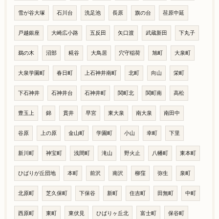
雪が谷大塚
石川台
洗足池
長原
旗の台
荏原中延
戸越銀座
大崎広小路
五反田
矢口渡
武蔵新田
下丸子
鵜の木
沼部
糀谷
大鳥居
穴守稲荷
旭町
大泉町
大泉学園町
春日町
上石神井南町
北町
向山
栄町
下石神井
石神井台
石神井町
関町北
関町南
高松
豊玉上
錦
貫井
早宮
東大泉
南大泉
南田中
谷原
上の原
金山町
学園町
小山
幸町
下里
新川町
神宝町
浅間町
滝山
野火止
八幡町
東本町
ひばりが丘団地
本町
前沢
南沢
柳窪
弥生
泉町
北原町
芝久保町
下保谷
新町
住吉町
田無町
中町
西原町
東町
東伏見
ひばりヶ丘北
富士町
保谷町