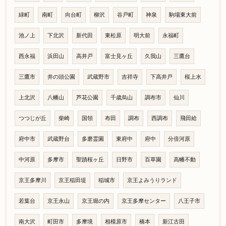
緑町
南町
向台町
柳沢
谷戸町
神泉
駒場東大前
池ノ上
下北沢
新代田
東松原
明大前
永福町
西永福
浜田山
高井戸
富士見ヶ丘
久我山
三鷹台
三鷹市
井の頭公園
武蔵野市
吉祥寺
下高井戸
桜上水
上北沢
八幡山
芦花公園
千歳烏山
調布市
仙川
つつじが丘
柴崎
国領
布田
調布
西調布
飛田給
府中市
武蔵野台
多磨霊園
東府中
府中
分倍河原
中河原
多摩市
聖蹟桜ヶ丘
日野市
百草園
高幡不動
京王多摩川
京王稲田堤
稲城市
京王よみうりランド
若葉台
京王永山
京王堀の内
京王多摩センター
八王子市
南大沢
町田市
多摩境
相模原市
橋本
新江古田