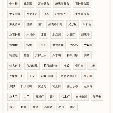
中村橋
豊島園
富士見台
練馬高野台
石神井公園
大泉学園
西東京市
保谷
ひばりが丘
東久留米市
東久留米
清瀬
週5
練馬春日町
光が丘
平和台
上石神井
氷川台
蒲田
北品川
大田区
新馬場
青物横丁
鮫洲
立会川
大森海岸
平和島
大森町
梅屋敷
雑色
六郷土手
八丁畷
神奈川県
川崎
鶴見市場
京急鶴見
花月総持寺
横浜
横浜市
生麦
京急新子安
子安
神奈川新町
京急東神奈川
神奈川
戸部
日ノ出町
黄金町
南太田
井土ヶ谷
弘明寺
上大岡
山手
石川町
関内
桜木町
東神奈川
新子安
鶴見
根岸
大森
品川区
品川
港区