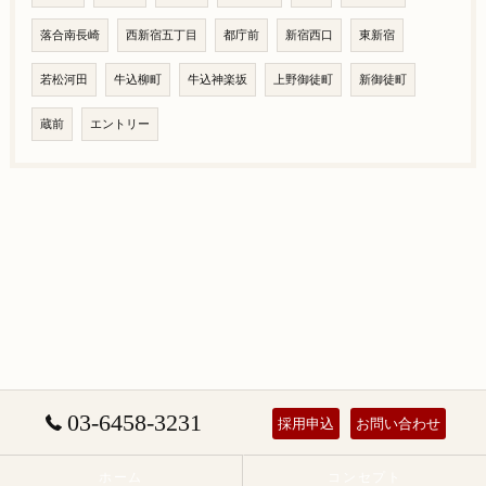
落合南長崎
西新宿五丁目
都庁前
新宿西口
東新宿
若松河田
牛込柳町
牛込神楽坂
上野御徒町
新御徒町
蔵前
エントリー
03-6458-3231
採用申込
お問い合わせ
ホーム
コンセプト