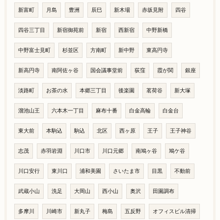
新富町
月島
豊洲
辰巳
新木場
赤坂見附
四谷
四谷三丁目
新宿御苑前
新宿
西新宿
中野新橋
中野富士見町
杉並区
方南町
新中野
東高円寺
新高円寺
南阿佐ヶ谷
国会議事堂前
荻窪
霞が関
銀座
淡路町
お茶の水
本郷三丁目
後楽園
茗荷谷
新大塚
溜池山王
六本木一丁目
麻布十番
白金高輪
白金台
東大前
本駒込
駒込
北区
西ヶ原
王子
王子神谷
志茂
赤羽岩淵
川口市
川口元郷
南鳩ヶ谷
鳩ケ谷
川口安行
東川口
浦和美園
さいたま市
目黒
不動前
武蔵小山
洗足
大岡山
西小山
奥沢
田園調布
多摩川
川崎市
新丸子
梅島
五反野
オフィスビル清掃