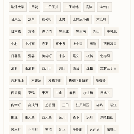
駒澤大学
用賀
二子玉川
二子新地
高津
溝の口
台東区
浅草
稲荷町
上野
上野広小路
末広町
日本橋
京橋
虎ノ門
豊玉北
豊玉南
丸山
中村北
中村
中村南
赤羽
東十条
上中里
田端
西日暮里
日暮里
鶯谷
御徒町
十条
尾久
板橋
北赤羽
浦和
南浦和
西川口
川口
西台
蓮根
志村三丁目
志村坂上
本蓮沼
板橋本町
板橋区役所前
新板橋
西巣鴨
巣鴨
千石
白山
春日
水道橋
日比谷
内幸町
御成門
芝公園
三田
江戸川区
篠崎
瑞江
船堀
東大島
西大島
菊川
森下
浜町
馬喰横山
岩本町
小川町
蓮沼
池上
千鳥町
久が原
御嶽山