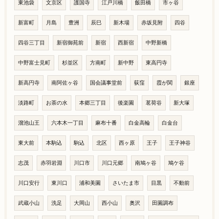
東池袋
文京区
護国寺
江戸川橋
飯田橋
市ヶ谷
新富町
月島
豊洲
辰巳
新木場
赤坂見附
四谷
四谷三丁目
新宿御苑前
新宿
西新宿
中野新橋
中野富士見町
杉並区
方南町
新中野
東高円寺
新高円寺
南阿佐ヶ谷
国会議事堂前
荻窪
霞が関
銀座
淡路町
お茶の水
本郷三丁目
後楽園
茗荷谷
新大塚
溜池山王
六本木一丁目
麻布十番
白金高輪
白金台
東大前
本駒込
駒込
北区
西ヶ原
王子
王子神谷
志茂
赤羽岩淵
川口市
川口元郷
南鳩ヶ谷
鳩ケ谷
川口安行
東川口
浦和美園
さいたま市
目黒
不動前
武蔵小山
洗足
大岡山
西小山
奥沢
田園調布