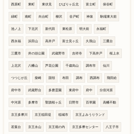
西原町
東町
東伏見
ひばりヶ丘北
富士町
保谷町
緑町
南町
向台町
柳沢
谷戸町
神泉
駒場東大前
池ノ上
下北沢
新代田
東松原
明大前
永福町
西永福
浜田山
高井戸
富士見ヶ丘
久我山
三鷹台
三鷹市
井の頭公園
武蔵野市
吉祥寺
下高井戸
桜上水
上北沢
八幡山
芦花公園
千歳烏山
調布市
仙川
つつじが丘
柴崎
国領
布田
調布
西調布
飛田給
府中市
武蔵野台
多磨霊園
東府中
府中
分倍河原
中河原
多摩市
聖蹟桜ヶ丘
日野市
百草園
高幡不動
京王多摩川
京王稲田堤
稲城市
京王よみうりランド
若葉台
京王永山
京王堀の内
京王多摩センター
八王子市