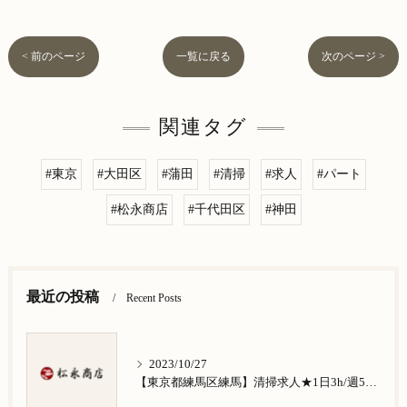
< 前のページ
一覧に戻る
次のページ >
関連タグ
#東京
#大田区
#蒲田
#清掃
#求人
#パート
#松永商店
#千代田区
#神田
最近の投稿
Recent Posts
2023/10/27
【東京都練馬区練馬】清掃求人★1日3h/週5日/祝日お休み★谷原在住の方歓迎