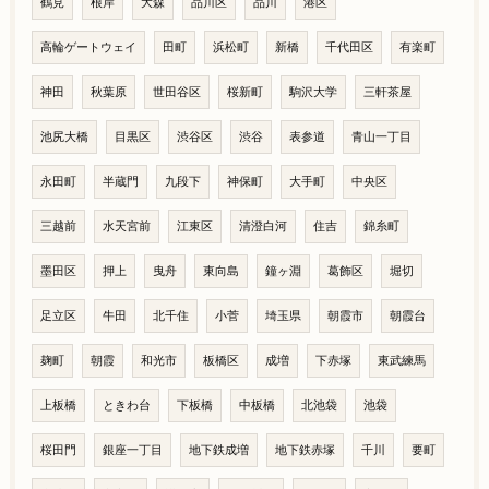
鶴見
根岸
大森
品川区
品川
港区
高輪ゲートウェイ
田町
浜松町
新橋
千代田区
有楽町
神田
秋葉原
世田谷区
桜新町
駒沢大学
三軒茶屋
池尻大橋
目黒区
渋谷区
渋谷
表参道
青山一丁目
永田町
半蔵門
九段下
神保町
大手町
中央区
三越前
水天宮前
江東区
清澄白河
住吉
錦糸町
墨田区
押上
曳舟
東向島
鐘ヶ淵
葛飾区
堀切
足立区
牛田
北千住
小菅
埼玉県
朝霞市
朝霞台
麹町
朝霞
和光市
板橋区
成増
下赤塚
東武練馬
上板橋
ときわ台
下板橋
中板橋
北池袋
池袋
桜田門
銀座一丁目
地下鉄成増
地下鉄赤塚
千川
要町