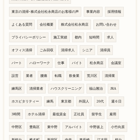
東京の清掃･株式会社松永商店のお客様の声
事業内容
採用情報
よくある質問
会社概要
株式会社松永商店
お問い合わせ
プライバシーポリシー
施工実績
都内
短時間
求人
オフィス清掃
ごみ回収
清掃求人
シニア
清掃員
パート
ハローワーク
仕事
バイト
松永商店
会議室
設営
業者
腰痛
転職
飲食業
荒川区
清掃業
練馬区
清掃業者
ハウスクリーニング
福山雅治
JRA
ホスピタリティー
練馬
東京都
外国人
20代
週６日
3時間
ホテル清掃
最低賃金
正社員
留学生
雇用
中野区
豊島区
東中野
アルバイト
中野坂上
小竹向原
新桜台
椎名町
新宿区
中井
東長崎
江古田
桜台