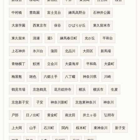
中村橋
豊島園
富士見台
練馬高野台
石神井公園
大泉学園
西東京市
保谷
ひばりが丘
東久留米市
東久留米
清瀬
週5
練馬春日町
光が丘
平和台
上石神井
氷川台
蒲田
北品川
大田区
新馬場
青物横丁
鮫洲
立会川
大森海岸
平和島
大森町
梅屋敷
雑色
六郷土手
八丁畷
神奈川県
川崎
鶴見市場
京急鶴見
花月総持寺
横浜
横浜市
生麦
京急新子安
子安
神奈川新町
京急東神奈川
神奈川
戸部
日ノ出町
黄金町
南太田
井土ヶ谷
弘明寺
上大岡
山手
石川町
関内
桜木町
東神奈川
新子安