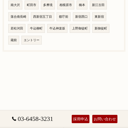
南大沢
町田市
多摩境
相模原市
橋本
新江古田
落合南長崎
西新宿五丁目
都庁前
新宿西口
東新宿
若松河田
牛込柳町
牛込神楽坂
上野御徒町
新御徒町
蔵前
エントリー
03-6458-3231
採用申込
お問い合わせ