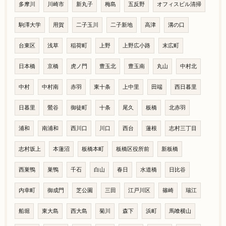
多摩川
川崎市
新丸子
梅島
五反野
オフィスビル清掃
駒澤大学
用賀
二子玉川
二子新地
高津
溝の口
台東区
浅草
稲荷町
上野
上野広小路
末広町
日本橋
京橋
虎ノ門
豊玉北
豊玉南
丸山
中村北
中村
中村南
赤羽
東十条
上中里
田端
西日暮里
日暮里
鶯谷
御徒町
十条
尾久
板橋
北赤羽
浦和
南浦和
西川口
川口
西台
蓮根
志村三丁目
志村坂上
本蓮沼
板橋本町
板橋区役所前
新板橋
西巣鴨
巣鴨
千石
白山
春日
水道橋
日比谷
内幸町
御成門
芝公園
三田
江戸川区
篠崎
瑞江
船堀
東大島
西大島
菊川
森下
浜町
馬喰横山