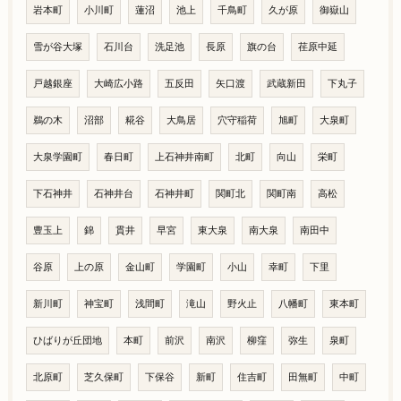
岩本町
小川町
蓮沼
池上
千鳥町
久が原
御嶽山
雪が谷大塚
石川台
洗足池
長原
旗の台
荏原中延
戸越銀座
大崎広小路
五反田
矢口渡
武蔵新田
下丸子
鵜の木
沼部
糀谷
大鳥居
穴守稲荷
旭町
大泉町
大泉学園町
春日町
上石神井南町
北町
向山
栄町
下石神井
石神井台
石神井町
関町北
関町南
高松
豊玉上
錦
貫井
早宮
東大泉
南大泉
南田中
谷原
上の原
金山町
学園町
小山
幸町
下里
新川町
神宝町
浅間町
滝山
野火止
八幡町
東本町
ひばりが丘団地
本町
前沢
南沢
柳窪
弥生
泉町
北原町
芝久保町
下保谷
新町
住吉町
田無町
中町