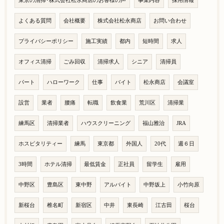
東京の清掃･株式会社松永商店のお客様の声
事業内容
採用情報
よくある質問
会社概要
株式会社松永商店
お問い合わせ
プライバシーポリシー
施工実績
都内
短時間
求人
オフィス清掃
ごみ回収
清掃求人
シニア
清掃員
パート
ハローワーク
仕事
バイト
松永商店
会議室
設営
業者
腰痛
転職
飲食業
荒川区
清掃業
練馬区
清掃業者
ハウスクリーニング
福山雅治
JRA
ホスピタリティー
練馬
東京都
外国人
20代
週６日
3時間
ホテル清掃
最低賃金
正社員
留学生
雇用
中野区
豊島区
東中野
アルバイト
中野坂上
小竹向原
新桜台
椎名町
新宿区
中井
東長崎
江古田
桜台