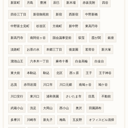
新富町
月島
豊洲
辰巳
新木場
赤坂見附
四谷
四谷三丁目
新宿御苑前
新宿
西新宿
中野新橋
中野富士見町
杉並区
方南町
新中野
東高円寺
新高円寺
南阿佐ヶ谷
国会議事堂前
荻窪
霞が関
銀座
淡路町
お茶の水
本郷三丁目
後楽園
茗荷谷
新大塚
溜池山王
六本木一丁目
麻布十番
白金高輪
白金台
東大前
本駒込
駒込
北区
西ヶ原
王子
王子神谷
志茂
赤羽岩淵
川口市
川口元郷
南鳩ヶ谷
鳩ケ谷
川口安行
東川口
浦和美園
さいたま市
目黒
不動前
武蔵小山
洗足
大岡山
西小山
奥沢
田園調布
多摩川
川崎市
新丸子
梅島
五反野
オフィスビル清掃