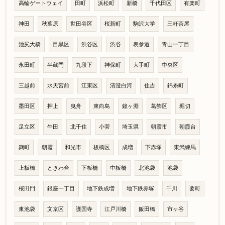
高輪ゲートウェイ
田町
浜松町
新橋
千代田区
有楽町
神田
秋葉原
世田谷区
桜新町
駒沢大学
三軒茶屋
池尻大橋
目黒区
渋谷区
渋谷
表参道
青山一丁目
永田町
半蔵門
九段下
神保町
大手町
中央区
三越前
水天宮前
江東区
清澄白河
住吉
錦糸町
墨田区
押上
曳舟
東向島
鐘ヶ淵
葛飾区
堀切
足立区
牛田
北千住
小菅
埼玉県
朝霞市
朝霞台
麹町
朝霞
和光市
板橋区
成増
下赤塚
東武練馬
上板橋
ときわ台
下板橋
中板橋
北池袋
池袋
桜田門
銀座一丁目
地下鉄成増
地下鉄赤塚
千川
要町
東池袋
文京区
護国寺
江戸川橋
飯田橋
市ヶ谷