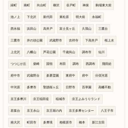
緑町
南町
向台町
柳沢
谷戸町
神泉
駒場東大前
池ノ上
下北沢
新代田
東松原
明大前
永福町
西永福
浜田山
高井戸
富士見ヶ丘
久我山
三鷹台
三鷹市
井の頭公園
武蔵野市
吉祥寺
下高井戸
桜上水
上北沢
八幡山
芦花公園
千歳烏山
調布市
仙川
つつじが丘
柴崎
国領
布田
調布
西調布
飛田給
府中市
武蔵野台
多磨霊園
東府中
府中
分倍河原
中河原
多摩市
聖蹟桜ヶ丘
日野市
百草園
高幡不動
京王多摩川
京王稲田堤
稲城市
京王よみうりランド
若葉台
京王永山
京王堀の内
京王多摩センター
八王子市
南大沢
町田市
多摩境
相模原市
橋本
新江古田