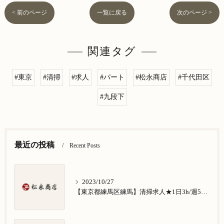
< 前のページ
一覧に戻る
次のページ >
関連タグ
#東京
#清掃
#求人
#パート
#松永商店
#千代田区
#九段下
最近の投稿
Recent Posts
2023/10/27
【東京都練馬区練馬】清掃求人★1日3h/週5日/祝日お休み★谷原在住の方歓迎