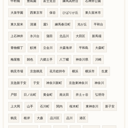
中村橋
豊島園
富士見台
練馬高野台
石神井公園
大泉学園
西東京市
保谷
ひばりが丘
東久留米市
東久留米
清瀬
週5
練馬春日町
光が丘
平和台
上石神井
氷川台
蒲田
北品川
大田区
新馬場
青物横丁
鮫洲
立会川
大森海岸
平和島
大森町
梅屋敷
雑色
六郷土手
八丁畷
神奈川県
川崎
鶴見市場
京急鶴見
花月総持寺
横浜
横浜市
生麦
京急新子安
子安
神奈川新町
京急東神奈川
神奈川
戸部
日ノ出町
黄金町
南太田
井土ヶ谷
弘明寺
上大岡
山手
石川町
関内
桜木町
東神奈川
新子安
鶴見
根岸
大森
品川区
品川
港区