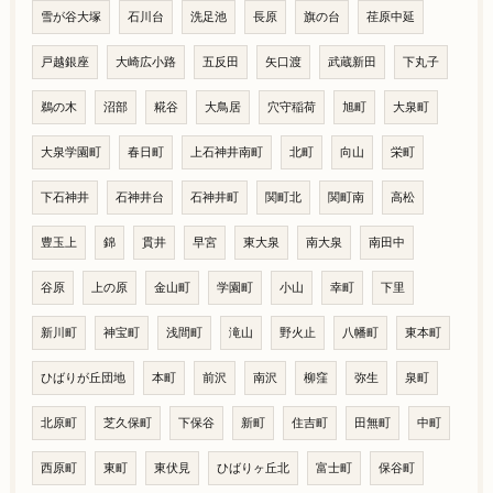
雪が谷大塚
石川台
洗足池
長原
旗の台
荏原中延
戸越銀座
大崎広小路
五反田
矢口渡
武蔵新田
下丸子
鵜の木
沼部
糀谷
大鳥居
穴守稲荷
旭町
大泉町
大泉学園町
春日町
上石神井南町
北町
向山
栄町
下石神井
石神井台
石神井町
関町北
関町南
高松
豊玉上
錦
貫井
早宮
東大泉
南大泉
南田中
谷原
上の原
金山町
学園町
小山
幸町
下里
新川町
神宝町
浅間町
滝山
野火止
八幡町
東本町
ひばりが丘団地
本町
前沢
南沢
柳窪
弥生
泉町
北原町
芝久保町
下保谷
新町
住吉町
田無町
中町
西原町
東町
東伏見
ひばりヶ丘北
富士町
保谷町