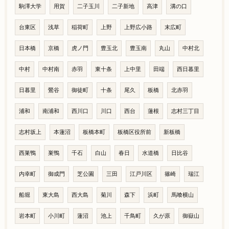
駒澤大学
用賀
二子玉川
二子新地
高津
溝の口
台東区
浅草
稲荷町
上野
上野広小路
末広町
日本橋
京橋
虎ノ門
豊玉北
豊玉南
丸山
中村北
中村
中村南
赤羽
東十条
上中里
田端
西日暮里
日暮里
鶯谷
御徒町
十条
尾久
板橋
北赤羽
浦和
南浦和
西川口
川口
西台
蓮根
志村三丁目
志村坂上
本蓮沼
板橋本町
板橋区役所前
新板橋
西巣鴨
巣鴨
千石
白山
春日
水道橋
日比谷
内幸町
御成門
芝公園
三田
江戸川区
篠崎
瑞江
船堀
東大島
西大島
菊川
森下
浜町
馬喰横山
岩本町
小川町
蓮沼
池上
千鳥町
久が原
御嶽山