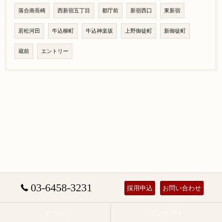
落合南長崎
西新宿五丁目
都庁前
新宿西口
東新宿
若松河田
牛込柳町
牛込神楽坂
上野御徒町
新御徒町
蔵前
エントリー
03-6458-3231
採用申込
お問い合わせ
ホーム
コンセプト