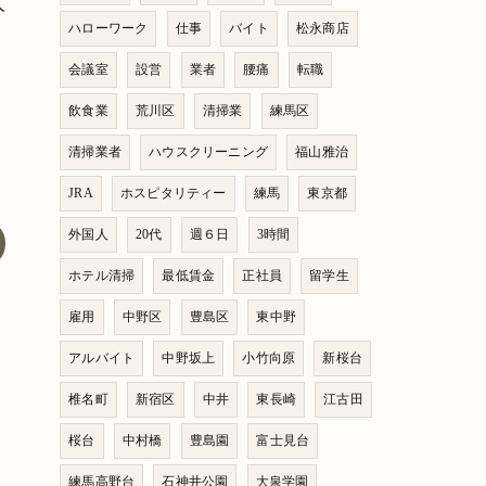
人
ハローワーク
仕事
バイト
松永商店
会議室
設営
業者
腰痛
転職
飲食業
荒川区
清掃業
練馬区
清掃業者
ハウスクリーニング
福山雅治
JRA
ホスピタリティー
練馬
東京都
外国人
20代
週６日
3時間
ホテル清掃
最低賃金
正社員
留学生
雇用
中野区
豊島区
東中野
アルバイト
中野坂上
小竹向原
新桜台
椎名町
新宿区
中井
東長崎
江古田
桜台
中村橋
豊島園
富士見台
練馬高野台
石神井公園
大泉学園