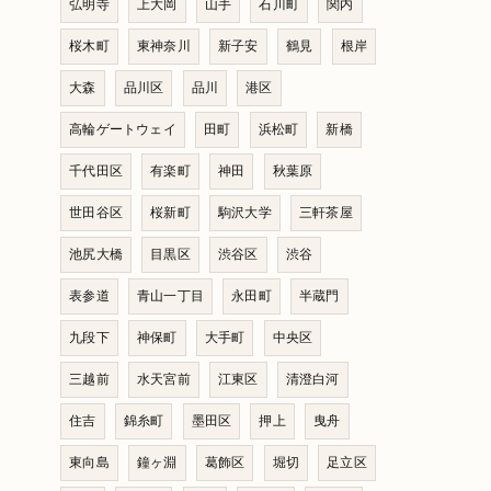
弘明寺
上大岡
山手
石川町
関内
桜木町
東神奈川
新子安
鶴見
根岸
大森
品川区
品川
港区
高輪ゲートウェイ
田町
浜松町
新橋
千代田区
有楽町
神田
秋葉原
世田谷区
桜新町
駒沢大学
三軒茶屋
池尻大橋
目黒区
渋谷区
渋谷
表参道
青山一丁目
永田町
半蔵門
九段下
神保町
大手町
中央区
三越前
水天宮前
江東区
清澄白河
住吉
錦糸町
墨田区
押上
曳舟
東向島
鐘ヶ淵
葛飾区
堀切
足立区