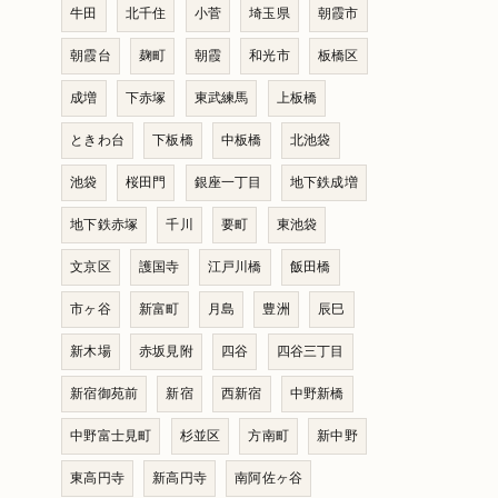
牛田
北千住
小菅
埼玉県
朝霞市
朝霞台
麹町
朝霞
和光市
板橋区
成増
下赤塚
東武練馬
上板橋
ときわ台
下板橋
中板橋
北池袋
池袋
桜田門
銀座一丁目
地下鉄成増
地下鉄赤塚
千川
要町
東池袋
文京区
護国寺
江戸川橋
飯田橋
市ヶ谷
新富町
月島
豊洲
辰巳
新木場
赤坂見附
四谷
四谷三丁目
新宿御苑前
新宿
西新宿
中野新橋
中野富士見町
杉並区
方南町
新中野
東高円寺
新高円寺
南阿佐ヶ谷