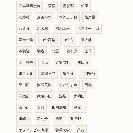
国会議事堂前
荻窪
霞が関
銀座
淡路町
お茶の水
本郷三丁目
後楽園
茗荷谷
新大塚
溜池山王
六本木一丁目
麻布十番
白金高輪
白金台
東大前
本駒込
駒込
北区
西ヶ原
王子
王子神谷
志茂
赤羽岩淵
川口市
川口元郷
南鳩ヶ谷
鳩ケ谷
川口安行
東川口
浦和美園
さいたま市
目黒
不動前
武蔵小山
洗足
大岡山
西小山
奥沢
田園調布
多摩川
川崎市
新丸子
梅島
五反野
オフィスビル清掃
駒澤大学
用賀