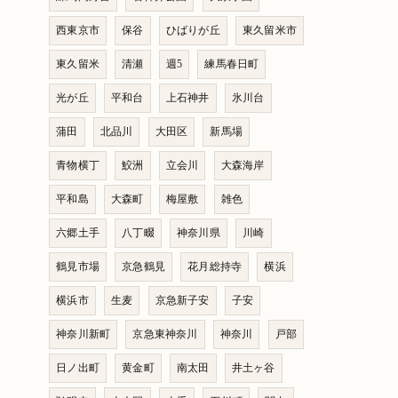
西東京市
保谷
ひばりが丘
東久留米市
東久留米
清瀬
週5
練馬春日町
光が丘
平和台
上石神井
氷川台
蒲田
北品川
大田区
新馬場
青物横丁
鮫洲
立会川
大森海岸
平和島
大森町
梅屋敷
雑色
六郷土手
八丁畷
神奈川県
川崎
鶴見市場
京急鶴見
花月総持寺
横浜
横浜市
生麦
京急新子安
子安
神奈川新町
京急東神奈川
神奈川
戸部
日ノ出町
黄金町
南太田
井土ヶ谷