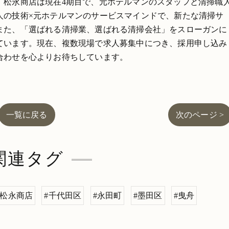
。松永商店は現在4期目で、元ホテルマンのスタッフと清掃職
人の技術×元ホテルマンのサービスマインドで、新たな清掃サ
また、「選ばれる清掃業、選ばれる清掃会社」をスローガンに
ています。現在、複数現場で求人募集中につき、採用申し込み
合わせを心よりお待ちしています。
一覧に戻る
次のページ >
関連タグ
#松永商店
#千代田区
#永田町
#墨田区
#曳舟