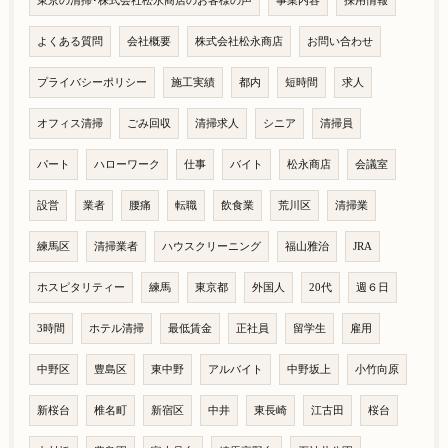
東京の清掃･株式会社松永商店のお客様の声
事業内容
採用情報
よくある質問
会社概要
株式会社松永商店
お問い合わせ
プライバシーポリシー
施工実績
都内
短時間
求人
オフィス清掃
ごみ回収
清掃求人
シニア
清掃員
パート
ハローワーク
仕事
バイト
松永商店
会議室
設営
業者
腰痛
転職
飲食業
荒川区
清掃業
練馬区
清掃業者
ハウスクリーニング
福山雅治
JRA
ホスピタリティー
練馬
東京都
外国人
20代
週６日
3時間
ホテル清掃
最低賃金
正社員
留学生
雇用
中野区
豊島区
東中野
アルバイト
中野坂上
小竹向原
新桜台
椎名町
新宿区
中井
東長崎
江古田
桜台