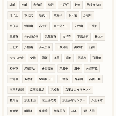
緑町
南町
向台町
柳沢
谷戸町
神泉
駒場東大前
池ノ上
下北沢
新代田
東松原
明大前
永福町
西永福
浜田山
高井戸
富士見ヶ丘
久我山
三鷹台
三鷹市
井の頭公園
武蔵野市
吉祥寺
下高井戸
桜上水
上北沢
八幡山
芦花公園
千歳烏山
調布市
仙川
つつじが丘
柴崎
国領
布田
調布
西調布
飛田給
府中市
武蔵野台
多磨霊園
東府中
府中
分倍河原
中河原
多摩市
聖蹟桜ヶ丘
日野市
百草園
高幡不動
京王多摩川
京王稲田堤
稲城市
京王よみうりランド
若葉台
京王永山
京王堀の内
京王多摩センター
八王子市
南大沢
町田市
多摩境
相模原市
橋本
新江古田