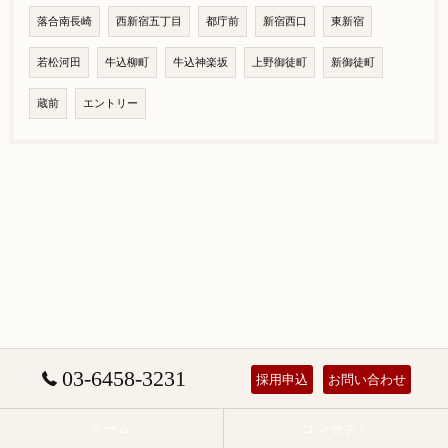
落合南長崎
西新宿五丁目
都庁前
新宿西口
東新宿
若松河田
牛込柳町
牛込神楽坂
上野御徒町
新御徒町
蔵前
エントリー
03-6458-3231
採用申込
お問い合わせ
ホーム
コンセプト