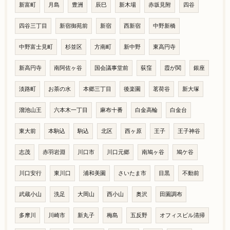
新富町
月島
豊洲
辰巳
新木場
赤坂見附
四谷
四谷三丁目
新宿御苑前
新宿
西新宿
中野新橋
中野富士見町
杉並区
方南町
新中野
東高円寺
新高円寺
南阿佐ヶ谷
国会議事堂前
荻窪
霞が関
銀座
淡路町
お茶の水
本郷三丁目
後楽園
茗荷谷
新大塚
溜池山王
六本木一丁目
麻布十番
白金高輪
白金台
東大前
本駒込
駒込
北区
西ヶ原
王子
王子神谷
志茂
赤羽岩淵
川口市
川口元郷
南鳩ヶ谷
鳩ケ谷
川口安行
東川口
浦和美園
さいたま市
目黒
不動前
武蔵小山
洗足
大岡山
西小山
奥沢
田園調布
多摩川
川崎市
新丸子
梅島
五反野
オフィスビル清掃