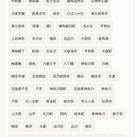
中村橋
豊島園
富士見台
練馬高野台
石神井公園
大泉学園
西東京市
保谷
ひばりが丘
東久留米市
東久留米
清瀬
週5
練馬春日町
光が丘
平和台
上石神井
氷川台
蒲田
北品川
大田区
新馬場
青物横丁
鮫洲
立会川
大森海岸
平和島
大森町
梅屋敷
雑色
六郷土手
八丁畷
神奈川県
川崎
鶴見市場
京急鶴見
花月総持寺
横浜
横浜市
生麦
京急新子安
子安
神奈川新町
京急東神奈川
神奈川
戸部
日ノ出町
黄金町
南太田
井土ヶ谷
弘明寺
上大岡
山手
石川町
関内
桜木町
東神奈川
新子安
鶴見
根岸
大森
品川区
品川
港区