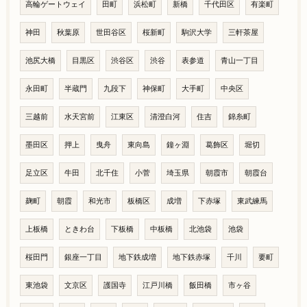
高輪ゲートウェイ
田町
浜松町
新橋
千代田区
有楽町
神田
秋葉原
世田谷区
桜新町
駒沢大学
三軒茶屋
池尻大橋
目黒区
渋谷区
渋谷
表参道
青山一丁目
永田町
半蔵門
九段下
神保町
大手町
中央区
三越前
水天宮前
江東区
清澄白河
住吉
錦糸町
墨田区
押上
曳舟
東向島
鐘ヶ淵
葛飾区
堀切
足立区
牛田
北千住
小菅
埼玉県
朝霞市
朝霞台
麹町
朝霞
和光市
板橋区
成増
下赤塚
東武練馬
上板橋
ときわ台
下板橋
中板橋
北池袋
池袋
桜田門
銀座一丁目
地下鉄成増
地下鉄赤塚
千川
要町
東池袋
文京区
護国寺
江戸川橋
飯田橋
市ヶ谷