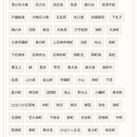
雪が谷大塚
石川台
洗足池
長原
旗の台
荏原中延
戸越銀座
大崎広小路
五反田
矢口渡
武蔵新田
下丸子
鵜の木
沼部
糀谷
大鳥居
穴守稲荷
旭町
大泉町
大泉学園町
春日町
上石神井南町
北町
向山
栄町
下石神井
石神井台
石神井町
関町北
関町南
高松
豊玉上
錦
貫井
早宮
東大泉
南大泉
南田中
谷原
上の原
金山町
学園町
小山
幸町
下里
新川町
神宝町
浅間町
滝山
野火止
八幡町
東本町
ひばりが丘団地
本町
前沢
南沢
柳窪
弥生
泉町
北原町
芝久保町
下保谷
新町
住吉町
田無町
中町
西原町
東町
東伏見
ひばりヶ丘北
富士町
保谷町