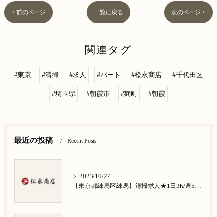
< 前のページ
一覧に戻る
次のページ >
関連タグ
#東京
#清掃
#求人
#パート
#松永商店
#千代田区
#埼玉県
#朝霞市
#麹町
#朝霞
最近の投稿
Recent Posts
2023/10/27
【東京都練馬区練馬】清掃求人★1日3h/週5日/祝日お休み★谷原在住の方歓迎