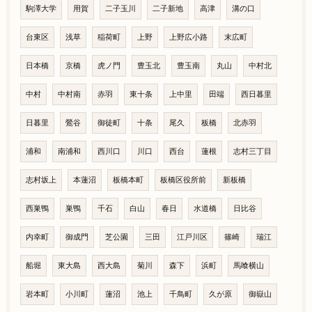
駒澤大学
用賀
二子玉川
二子新地
高津
溝の口
台東区
浅草
稲荷町
上野
上野広小路
末広町
日本橋
京橋
虎ノ門
豊玉北
豊玉南
丸山
中村北
中村
中村南
赤羽
東十条
上中里
田端
西日暮里
日暮里
鶯谷
御徒町
十条
尾久
板橋
北赤羽
浦和
南浦和
西川口
川口
西台
蓮根
志村三丁目
志村坂上
本蓮沼
板橋本町
板橋区役所前
新板橋
西巣鴨
巣鴨
千石
白山
春日
水道橋
日比谷
内幸町
御成門
芝公園
三田
江戸川区
篠崎
瑞江
船堀
東大島
西大島
菊川
森下
浜町
馬喰横山
岩本町
小川町
蓮沼
池上
千鳥町
久が原
御嶽山