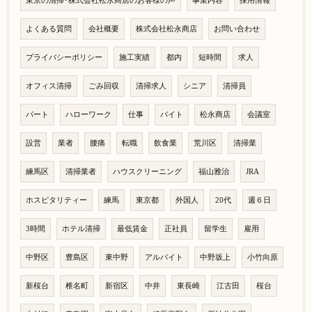
東京の清掃･株式会社松永商店のお客様の声
事業内容
採用情報
よくある質問
会社概要
株式会社松永商店
お問い合わせ
プライバシーポリシー
施工実績
都内
短時間
求人
オフィス清掃
ごみ回収
清掃求人
シニア
清掃員
パート
ハローワーク
仕事
バイト
松永商店
会議室
設営
業者
腰痛
転職
飲食業
荒川区
清掃業
練馬区
清掃業者
ハウスクリーニング
福山雅治
JRA
ホスピタリティー
練馬
東京都
外国人
20代
週６日
3時間
ホテル清掃
最低賃金
正社員
留学生
雇用
中野区
豊島区
東中野
アルバイト
中野坂上
小竹向原
新桜台
椎名町
新宿区
中井
東長崎
江古田
桜台