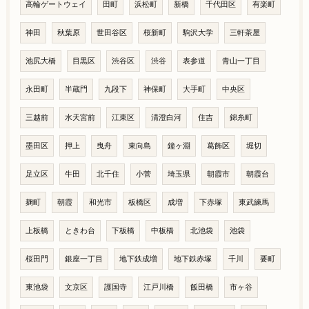
高輪ゲートウェイ
田町
浜松町
新橋
千代田区
有楽町
神田
秋葉原
世田谷区
桜新町
駒沢大学
三軒茶屋
池尻大橋
目黒区
渋谷区
渋谷
表参道
青山一丁目
永田町
半蔵門
九段下
神保町
大手町
中央区
三越前
水天宮前
江東区
清澄白河
住吉
錦糸町
墨田区
押上
曳舟
東向島
鐘ヶ淵
葛飾区
堀切
足立区
牛田
北千住
小菅
埼玉県
朝霞市
朝霞台
麹町
朝霞
和光市
板橋区
成増
下赤塚
東武練馬
上板橋
ときわ台
下板橋
中板橋
北池袋
池袋
桜田門
銀座一丁目
地下鉄成増
地下鉄赤塚
千川
要町
東池袋
文京区
護国寺
江戸川橋
飯田橋
市ヶ谷