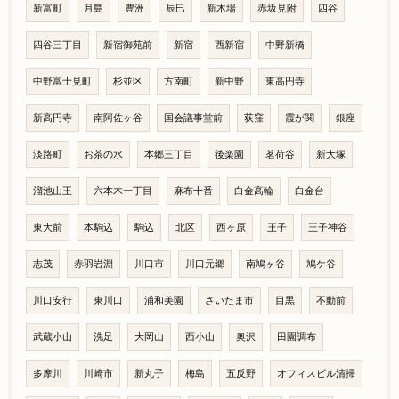
新富町
月島
豊洲
辰巳
新木場
赤坂見附
四谷
四谷三丁目
新宿御苑前
新宿
西新宿
中野新橋
中野富士見町
杉並区
方南町
新中野
東高円寺
新高円寺
南阿佐ヶ谷
国会議事堂前
荻窪
霞が関
銀座
淡路町
お茶の水
本郷三丁目
後楽園
茗荷谷
新大塚
溜池山王
六本木一丁目
麻布十番
白金高輪
白金台
東大前
本駒込
駒込
北区
西ヶ原
王子
王子神谷
志茂
赤羽岩淵
川口市
川口元郷
南鳩ヶ谷
鳩ケ谷
川口安行
東川口
浦和美園
さいたま市
目黒
不動前
武蔵小山
洗足
大岡山
西小山
奥沢
田園調布
多摩川
川崎市
新丸子
梅島
五反野
オフィスビル清掃