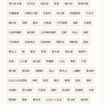
雪が谷大塚
石川台
洗足池
長原
旗の台
荏原中延
戸越銀座
大崎広小路
五反田
矢口渡
武蔵新田
下丸子
鵜の木
沼部
糀谷
大鳥居
穴守稲荷
旭町
大泉町
大泉学園町
春日町
上石神井南町
北町
向山
栄町
下石神井
石神井台
石神井町
関町北
関町南
高松
豊玉上
錦
貫井
早宮
東大泉
南大泉
南田中
谷原
上の原
金山町
学園町
小山
幸町
下里
新川町
神宝町
浅間町
滝山
野火止
八幡町
東本町
ひばりが丘団地
本町
前沢
南沢
柳窪
弥生
泉町
北原町
芝久保町
下保谷
新町
住吉町
田無町
中町
西原町
東町
東伏見
ひばりヶ丘北
富士町
保谷町