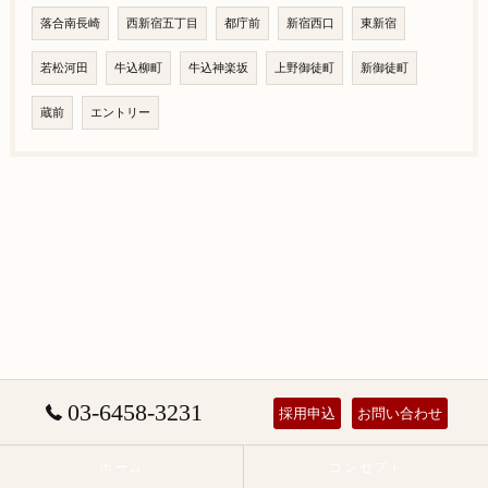
落合南長崎
西新宿五丁目
都庁前
新宿西口
東新宿
若松河田
牛込柳町
牛込神楽坂
上野御徒町
新御徒町
蔵前
エントリー
03-6458-3231
採用申込
お問い合わせ
ホーム
コンセプト