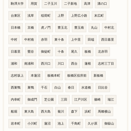
駒澤大学
用賀
二子玉川
二子新地
高津
溝の口
台東区
浅草
稲荷町
上野
上野広小路
末広町
日本橋
京橋
虎ノ門
豊玉北
豊玉南
丸山
中村北
中村
中村南
赤羽
東十条
上中里
田端
西日暮里
日暮里
鶯谷
御徒町
十条
尾久
板橋
北赤羽
浦和
南浦和
西川口
川口
西台
蓮根
志村三丁目
志村坂上
本蓮沼
板橋本町
板橋区役所前
新板橋
西巣鴨
巣鴨
千石
白山
春日
水道橋
日比谷
内幸町
御成門
芝公園
三田
江戸川区
篠崎
瑞江
船堀
東大島
西大島
菊川
森下
浜町
馬喰横山
岩本町
小川町
蓮沼
池上
千鳥町
久が原
御嶽山