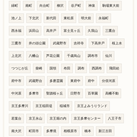
緑町
南町
向台町
柳沢
谷戸町
神泉
駒場東大前
池ノ上
下北沢
新代田
東松原
明大前
永福町
西永福
浜田山
高井戸
富士見ヶ丘
久我山
三鷹台
三鷹市
井の頭公園
武蔵野市
吉祥寺
下高井戸
桜上水
上北沢
八幡山
芦花公園
千歳烏山
調布市
仙川
つつじが丘
柴崎
国領
布田
調布
西調布
飛田給
府中市
武蔵野台
多磨霊園
東府中
府中
分倍河原
中河原
多摩市
聖蹟桜ヶ丘
日野市
百草園
高幡不動
京王多摩川
京王稲田堤
稲城市
京王よみうりランド
若葉台
京王永山
京王堀の内
京王多摩センター
八王子市
南大沢
町田市
多摩境
相模原市
橋本
新江古田