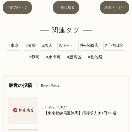
< 前のページ
一覧に戻る
次のページ >
関連タグ
#東京
#清掃
#求人
#パート
#松永商店
#千代田区
#麹町
#永田町
#豊島区
#北池袋
最近の投稿
Recent Posts
2023/10/27
【東京都練馬区練馬】清掃求人★1日3h/週5日/祝日お休み★谷原在住の方歓迎