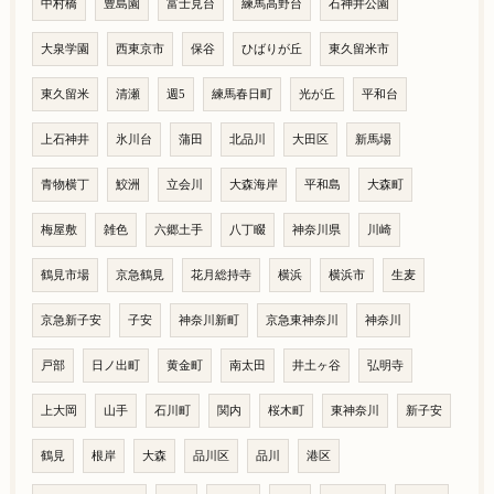
中村橋
豊島園
富士見台
練馬高野台
石神井公園
大泉学園
西東京市
保谷
ひばりが丘
東久留米市
東久留米
清瀬
週5
練馬春日町
光が丘
平和台
上石神井
氷川台
蒲田
北品川
大田区
新馬場
青物横丁
鮫洲
立会川
大森海岸
平和島
大森町
梅屋敷
雑色
六郷土手
八丁畷
神奈川県
川崎
鶴見市場
京急鶴見
花月総持寺
横浜
横浜市
生麦
京急新子安
子安
神奈川新町
京急東神奈川
神奈川
戸部
日ノ出町
黄金町
南太田
井土ヶ谷
弘明寺
上大岡
山手
石川町
関内
桜木町
東神奈川
新子安
鶴見
根岸
大森
品川区
品川
港区