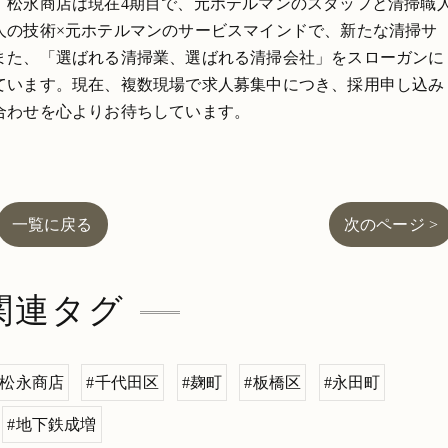
。松永商店は現在4期目で、元ホテルマンのスタッフと清掃職
人の技術×元ホテルマンのサービスマインドで、新たな清掃サ
また、「選ばれる清掃業、選ばれる清掃会社」をスローガンに
ています。現在、複数現場で求人募集中につき、採用申し込み
合わせを心よりお待ちしています。
一覧に戻る
次のページ >
関連タグ
#松永商店
#千代田区
#麹町
#板橋区
#永田町
#地下鉄成増