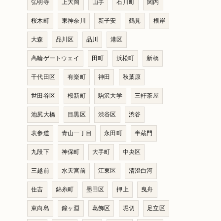
弘明寺
上大岡
山手
石川町
関内
桜木町
東神奈川
新子安
鶴見
根岸
大森
品川区
品川
港区
高輪ゲートウェイ
田町
浜松町
新橋
千代田区
有楽町
神田
秋葉原
世田谷区
桜新町
駒沢大学
三軒茶屋
池尻大橋
目黒区
渋谷区
渋谷
表参道
青山一丁目
永田町
半蔵門
九段下
神保町
大手町
中央区
三越前
水天宮前
江東区
清澄白河
住吉
錦糸町
墨田区
押上
曳舟
東向島
鐘ヶ淵
葛飾区
堀切
足立区