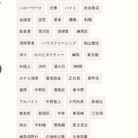
人
ハローワーク
仕事
バイト
松永商店
会議室
設営
業者
腰痛
転職
飲食業
荒川区
清掃業
練馬区
清掃業者
ハウスクリーニング
福山雅治
JRA
ホスピタリティー
練馬
東京都
外国人
20代
週６日
3時間
ホテル清掃
最低賃金
正社員
留学生
雇用
中野区
豊島区
東中野
アルバイト
中野坂上
小竹向原
新桜台
椎名町
新宿区
中井
東長崎
江古田
桜台
中村橋
豊島園
富士見台
練馬高野台
石神井公園
大泉学園