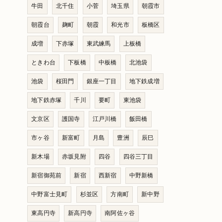
牛田
北千住
小菅
埼玉県
朝霞市
朝霞台
麹町
朝霞
和光市
板橋区
成増
下赤塚
東武練馬
上板橋
ときわ台
下板橋
中板橋
北池袋
池袋
桜田門
銀座一丁目
地下鉄成増
地下鉄赤塚
千川
要町
東池袋
文京区
護国寺
江戸川橋
飯田橋
市ヶ谷
新富町
月島
豊洲
辰巳
新木場
赤坂見附
四谷
四谷三丁目
新宿御苑前
新宿
西新宿
中野新橋
中野富士見町
杉並区
方南町
新中野
東高円寺
新高円寺
南阿佐ヶ谷