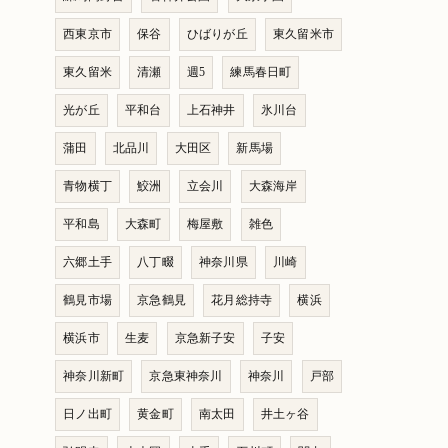
西東京市
保谷
ひばりが丘
東久留米市
東久留米
清瀬
週5
練馬春日町
光が丘
平和台
上石神井
氷川台
蒲田
北品川
大田区
新馬場
青物横丁
鮫洲
立会川
大森海岸
平和島
大森町
梅屋敷
雑色
六郷土手
八丁畷
神奈川県
川崎
鶴見市場
京急鶴見
花月総持寺
横浜
横浜市
生麦
京急新子安
子安
神奈川新町
京急東神奈川
神奈川
戸部
日ノ出町
黄金町
南太田
井土ヶ谷