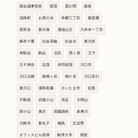
国会議事堂前
荻窪
霞が関
銀座
淡路町
お茶の水
本郷三丁目
後楽園
茗荷谷
新大塚
溜池山王
六本木一丁目
麻布十番
白金高輪
白金台
東大前
本駒込
駒込
北区
西ヶ原
王子
王子神谷
志茂
赤羽岩淵
川口市
川口元郷
南鳩ヶ谷
鳩ケ谷
川口安行
東川口
浦和美園
さいたま市
目黒
不動前
武蔵小山
洗足
大岡山
西小山
奥沢
田園調布
多摩川
川崎市
新丸子
梅島
五反野
オフィスビル清掃
駒澤大学
用賀