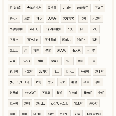
戸越銀座
大崎広小路
五反田
矢口渡
武蔵新田
下丸子
鵜の木
沼部
糀谷
大鳥居
穴守稲荷
旭町
大泉町
大泉学園町
春日町
上石神井南町
北町
向山
栄町
下石神井
石神井台
石神井町
関町北
関町南
高松
豊玉上
錦
貫井
早宮
東大泉
南大泉
南田中
谷原
上の原
金山町
学園町
小山
幸町
下里
新川町
神宝町
浅間町
滝山
野火止
八幡町
東本町
ひばりが丘団地
本町
前沢
南沢
柳窪
弥生
泉町
北原町
芝久保町
下保谷
新町
住吉町
田無町
中町
西原町
東町
東伏見
ひばりヶ丘北
富士町
保谷町
緑町
南町
向台町
柳沢
谷戸町
神泉
駒場東大前