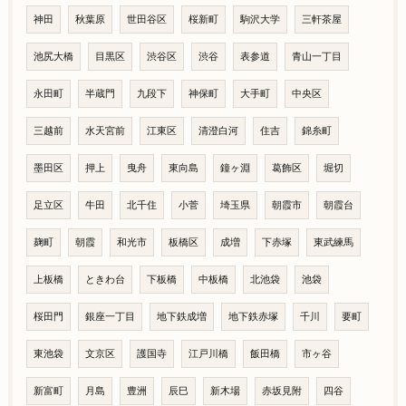
神田
秋葉原
世田谷区
桜新町
駒沢大学
三軒茶屋
池尻大橋
目黒区
渋谷区
渋谷
表参道
青山一丁目
永田町
半蔵門
九段下
神保町
大手町
中央区
三越前
水天宮前
江東区
清澄白河
住吉
錦糸町
墨田区
押上
曳舟
東向島
鐘ヶ淵
葛飾区
堀切
足立区
牛田
北千住
小菅
埼玉県
朝霞市
朝霞台
麹町
朝霞
和光市
板橋区
成増
下赤塚
東武練馬
上板橋
ときわ台
下板橋
中板橋
北池袋
池袋
桜田門
銀座一丁目
地下鉄成増
地下鉄赤塚
千川
要町
東池袋
文京区
護国寺
江戸川橋
飯田橋
市ヶ谷
新富町
月島
豊洲
辰巳
新木場
赤坂見附
四谷