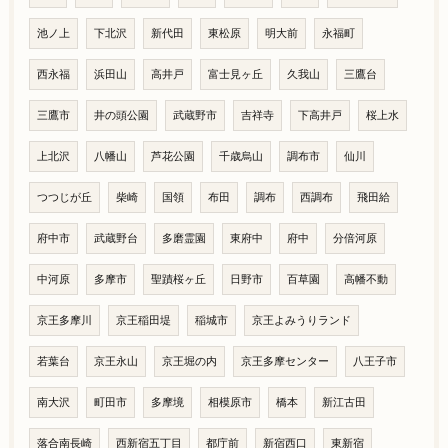
池ノ上
下北沢
新代田
東松原
明大前
永福町
西永福
浜田山
高井戸
富士見ヶ丘
久我山
三鷹台
三鷹市
井の頭公園
武蔵野市
吉祥寺
下高井戸
桜上水
上北沢
八幡山
芦花公園
千歳烏山
調布市
仙川
つつじが丘
柴崎
国領
布田
調布
西調布
飛田給
府中市
武蔵野台
多磨霊園
東府中
府中
分倍河原
中河原
多摩市
聖蹟桜ヶ丘
日野市
百草園
高幡不動
京王多摩川
京王稲田堤
稲城市
京王よみうりランド
若葉台
京王永山
京王堀の内
京王多摩センター
八王子市
南大沢
町田市
多摩境
相模原市
橋本
新江古田
落合南長崎
西新宿五丁目
都庁前
新宿西口
東新宿