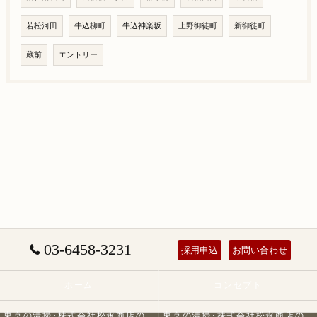
若松河田
牛込柳町
牛込神楽坂
上野御徒町
新御徒町
蔵前
エントリー
03-6458-3231
採用申込
お問い合わせ
ホーム
コンセプト
東京の清掃･株式会社松永商店の口コミ情報
東京の清掃･株式会社松永商店の評判