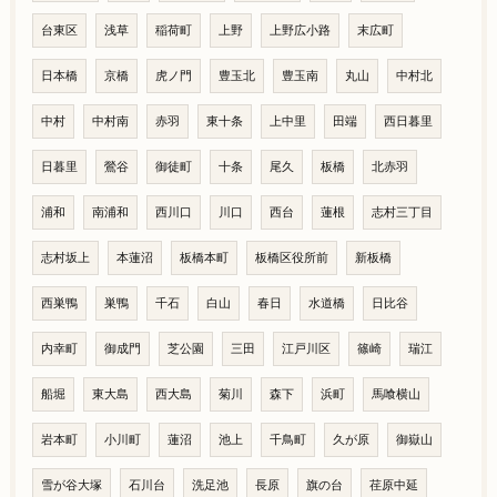
台東区
浅草
稲荷町
上野
上野広小路
末広町
日本橋
京橋
虎ノ門
豊玉北
豊玉南
丸山
中村北
中村
中村南
赤羽
東十条
上中里
田端
西日暮里
日暮里
鶯谷
御徒町
十条
尾久
板橋
北赤羽
浦和
南浦和
西川口
川口
西台
蓮根
志村三丁目
志村坂上
本蓮沼
板橋本町
板橋区役所前
新板橋
西巣鴨
巣鴨
千石
白山
春日
水道橋
日比谷
内幸町
御成門
芝公園
三田
江戸川区
篠崎
瑞江
船堀
東大島
西大島
菊川
森下
浜町
馬喰横山
岩本町
小川町
蓮沼
池上
千鳥町
久が原
御嶽山
雪が谷大塚
石川台
洗足池
長原
旗の台
荏原中延