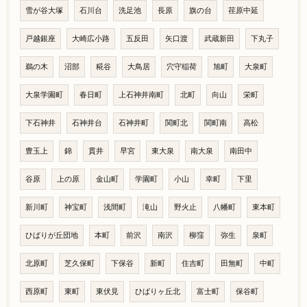
雪が谷大塚
石川台
洗足池
長原
旗の台
荏原中延
戸越銀座
大崎広小路
五反田
矢口渡
武蔵新田
下丸子
鵜の木
沼部
糀谷
大鳥居
穴守稲荷
旭町
大泉町
大泉学園町
春日町
上石神井南町
北町
向山
栄町
下石神井
石神井台
石神井町
関町北
関町南
高松
豊玉上
錦
貫井
早宮
東大泉
南大泉
南田中
谷原
上の原
金山町
学園町
小山
幸町
下里
新川町
神宝町
浅間町
滝山
野火止
八幡町
東本町
ひばりが丘団地
本町
前沢
南沢
柳窪
弥生
泉町
北原町
芝久保町
下保谷
新町
住吉町
田無町
中町
西原町
東町
東伏見
ひばりヶ丘北
富士町
保谷町