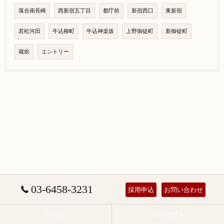
落合南長崎
西新宿五丁目
都庁前
新宿西口
東新宿
若松河田
牛込柳町
牛込神楽坂
上野御徒町
新御徒町
蔵前
エントリー
03-6458-3231
採用申込
お問い合わせ
ホーム
コンセプト