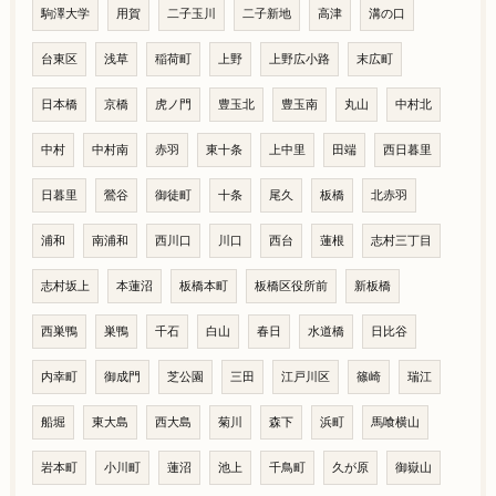
駒澤大学
用賀
二子玉川
二子新地
高津
溝の口
台東区
浅草
稲荷町
上野
上野広小路
末広町
日本橋
京橋
虎ノ門
豊玉北
豊玉南
丸山
中村北
中村
中村南
赤羽
東十条
上中里
田端
西日暮里
日暮里
鶯谷
御徒町
十条
尾久
板橋
北赤羽
浦和
南浦和
西川口
川口
西台
蓮根
志村三丁目
志村坂上
本蓮沼
板橋本町
板橋区役所前
新板橋
西巣鴨
巣鴨
千石
白山
春日
水道橋
日比谷
内幸町
御成門
芝公園
三田
江戸川区
篠崎
瑞江
船堀
東大島
西大島
菊川
森下
浜町
馬喰横山
岩本町
小川町
蓮沼
池上
千鳥町
久が原
御嶽山