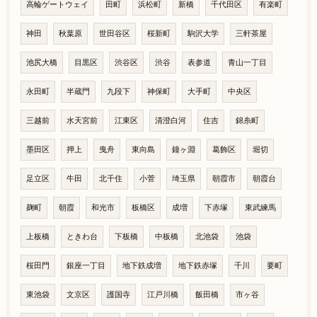
高輪ゲートウェイ
田町
浜松町
新橋
千代田区
有楽町
神田
秋葉原
世田谷区
桜新町
駒沢大学
三軒茶屋
池尻大橋
目黒区
渋谷区
渋谷
表参道
青山一丁目
永田町
半蔵門
九段下
神保町
大手町
中央区
三越前
水天宮前
江東区
清澄白河
住吉
錦糸町
墨田区
押上
曳舟
東向島
鐘ヶ淵
葛飾区
堀切
足立区
牛田
北千住
小菅
埼玉県
朝霞市
朝霞台
麹町
朝霞
和光市
板橋区
成増
下赤塚
東武練馬
上板橋
ときわ台
下板橋
中板橋
北池袋
池袋
桜田門
銀座一丁目
地下鉄成増
地下鉄赤塚
千川
要町
東池袋
文京区
護国寺
江戸川橋
飯田橋
市ヶ谷