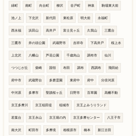
緑町
南町
向台町
柳沢
谷戸町
神泉
駒場東大前
池ノ上
下北沢
新代田
東松原
明大前
永福町
西永福
浜田山
高井戸
富士見ヶ丘
久我山
三鷹台
三鷹市
井の頭公園
武蔵野市
吉祥寺
下高井戸
桜上水
上北沢
八幡山
芦花公園
千歳烏山
調布市
仙川
つつじが丘
柴崎
国領
布田
調布
西調布
飛田給
府中市
武蔵野台
多磨霊園
東府中
府中
分倍河原
中河原
多摩市
聖蹟桜ヶ丘
日野市
百草園
高幡不動
京王多摩川
京王稲田堤
稲城市
京王よみうりランド
若葉台
京王永山
京王堀の内
京王多摩センター
八王子市
南大沢
町田市
多摩境
相模原市
橋本
新江古田