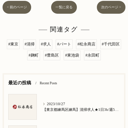
< 前のページ
一覧に戻る
次のページ >
関連タグ
#東京
#清掃
#求人
#パート
#松永商店
#千代田区
#麹町
#豊島区
#東池袋
#永田町
最近の投稿
Recent Posts
2023/10/27
【東京都練馬区練馬】清掃求人★1日3h/週5日/祝日お休み★谷原在住の方歓迎