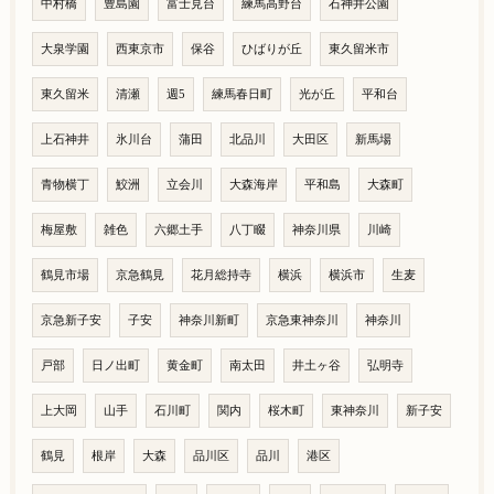
中村橋
豊島園
富士見台
練馬高野台
石神井公園
大泉学園
西東京市
保谷
ひばりが丘
東久留米市
東久留米
清瀬
週5
練馬春日町
光が丘
平和台
上石神井
氷川台
蒲田
北品川
大田区
新馬場
青物横丁
鮫洲
立会川
大森海岸
平和島
大森町
梅屋敷
雑色
六郷土手
八丁畷
神奈川県
川崎
鶴見市場
京急鶴見
花月総持寺
横浜
横浜市
生麦
京急新子安
子安
神奈川新町
京急東神奈川
神奈川
戸部
日ノ出町
黄金町
南太田
井土ヶ谷
弘明寺
上大岡
山手
石川町
関内
桜木町
東神奈川
新子安
鶴見
根岸
大森
品川区
品川
港区