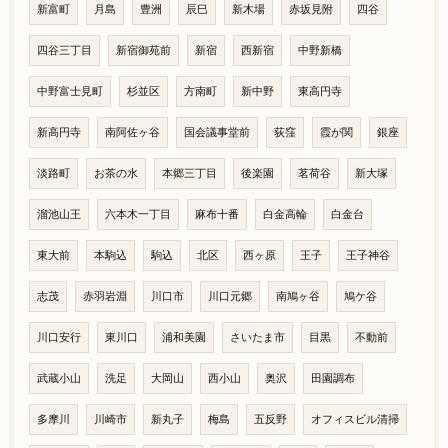
新富町
月島
豊洲
辰巳
新木場
赤坂見附
四谷
四谷三丁目
新宿御苑前
新宿
西新宿
中野新橋
中野富士見町
杉並区
方南町
新中野
東高円寺
新高円寺
南阿佐ヶ谷
国会議事堂前
荻窪
霞が関
銀座
淡路町
お茶の水
本郷三丁目
後楽園
茗荷谷
新大塚
溜池山王
六本木一丁目
麻布十番
白金高輪
白金台
東大前
本駒込
駒込
北区
西ヶ原
王子
王子神谷
志茂
赤羽岩淵
川口市
川口元郷
南鳩ヶ谷
鳩ケ谷
川口安行
東川口
浦和美園
さいたま市
目黒
不動前
武蔵小山
洗足
大岡山
西小山
奥沢
田園調布
多摩川
川崎市
新丸子
梅島
五反野
オフィスビル清掃