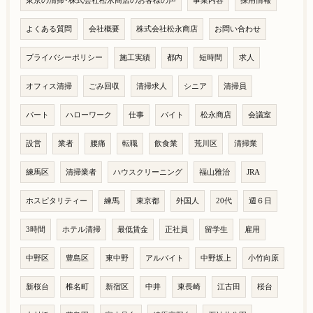
東京の清掃･株式会社松永商店のお客様の声
事業内容
採用情報
よくある質問
会社概要
株式会社松永商店
お問い合わせ
プライバシーポリシー
施工実績
都内
短時間
求人
オフィス清掃
ごみ回収
清掃求人
シニア
清掃員
パート
ハローワーク
仕事
バイト
松永商店
会議室
設営
業者
腰痛
転職
飲食業
荒川区
清掃業
練馬区
清掃業者
ハウスクリーニング
福山雅治
JRA
ホスピタリティー
練馬
東京都
外国人
20代
週６日
3時間
ホテル清掃
最低賃金
正社員
留学生
雇用
中野区
豊島区
東中野
アルバイト
中野坂上
小竹向原
新桜台
椎名町
新宿区
中井
東長崎
江古田
桜台