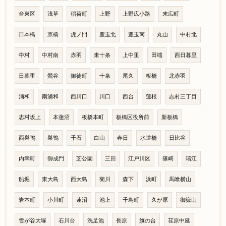
台東区
浅草
稲荷町
上野
上野広小路
末広町
日本橋
京橋
虎ノ門
豊玉北
豊玉南
丸山
中村北
中村
中村南
赤羽
東十条
上中里
田端
西日暮里
日暮里
鶯谷
御徒町
十条
尾久
板橋
北赤羽
浦和
南浦和
西川口
川口
西台
蓮根
志村三丁目
志村坂上
本蓮沼
板橋本町
板橋区役所前
新板橋
西巣鴨
巣鴨
千石
白山
春日
水道橋
日比谷
内幸町
御成門
芝公園
三田
江戸川区
篠崎
瑞江
船堀
東大島
西大島
菊川
森下
浜町
馬喰横山
岩本町
小川町
蓮沼
池上
千鳥町
久が原
御嶽山
雪が谷大塚
石川台
洗足池
長原
旗の台
荏原中延