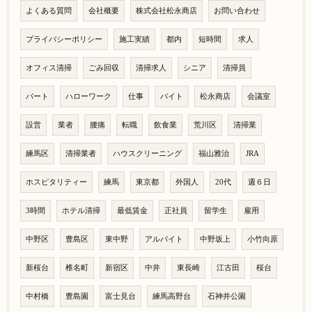
よくある質問
会社概要
株式会社松永商店
お問い合わせ
プライバシーポリシー
施工実績
都内
短時間
求人
オフィス清掃
ごみ回収
清掃求人
シニア
清掃員
パート
ハローワーク
仕事
バイト
松永商店
会議室
設営
業者
腰痛
転職
飲食業
荒川区
清掃業
練馬区
清掃業者
ハウスクリーニング
福山雅治
JRA
ホスピタリティー
練馬
東京都
外国人
20代
週６日
3時間
ホテル清掃
最低賃金
正社員
留学生
雇用
中野区
豊島区
東中野
アルバイト
中野坂上
小竹向原
新桜台
椎名町
新宿区
中井
東長崎
江古田
桜台
中村橋
豊島園
富士見台
練馬高野台
石神井公園