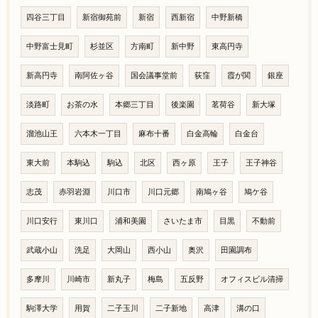
四谷三丁目
新宿御苑前
新宿
西新宿
中野新橋
中野富士見町
杉並区
方南町
新中野
東高円寺
新高円寺
南阿佐ヶ谷
国会議事堂前
荻窪
霞が関
銀座
淡路町
お茶の水
本郷三丁目
後楽園
茗荷谷
新大塚
溜池山王
六本木一丁目
麻布十番
白金高輪
白金台
東大前
本駒込
駒込
北区
西ヶ原
王子
王子神谷
志茂
赤羽岩淵
川口市
川口元郷
南鳩ヶ谷
鳩ケ谷
川口安行
東川口
浦和美園
さいたま市
目黒
不動前
武蔵小山
洗足
大岡山
西小山
奥沢
田園調布
多摩川
川崎市
新丸子
梅島
五反野
オフィスビル清掃
駒澤大学
用賀
二子玉川
二子新地
高津
溝の口