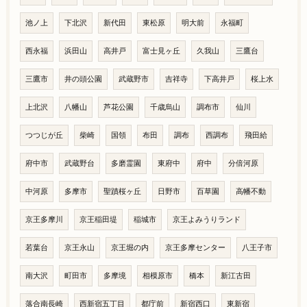
池ノ上
下北沢
新代田
東松原
明大前
永福町
西永福
浜田山
高井戸
富士見ヶ丘
久我山
三鷹台
三鷹市
井の頭公園
武蔵野市
吉祥寺
下高井戸
桜上水
上北沢
八幡山
芦花公園
千歳烏山
調布市
仙川
つつじが丘
柴崎
国領
布田
調布
西調布
飛田給
府中市
武蔵野台
多磨霊園
東府中
府中
分倍河原
中河原
多摩市
聖蹟桜ヶ丘
日野市
百草園
高幡不動
京王多摩川
京王稲田堤
稲城市
京王よみうりランド
若葉台
京王永山
京王堀の内
京王多摩センター
八王子市
南大沢
町田市
多摩境
相模原市
橋本
新江古田
落合南長崎
西新宿五丁目
都庁前
新宿西口
東新宿