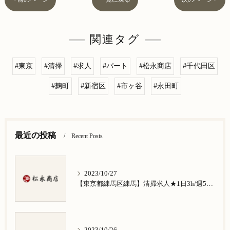
関連タグ
#東京
#清掃
#求人
#パート
#松永商店
#千代田区
#麹町
#新宿区
#市ヶ谷
#永田町
最近の投稿
Recent Posts
2023/10/27
【東京都練馬区練馬】清掃求人★1日3h/週5日/祝日お休み★谷原在住の方歓迎