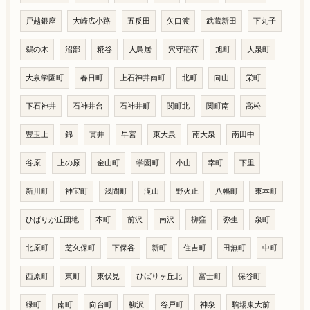
戸越銀座
大崎広小路
五反田
矢口渡
武蔵新田
下丸子
鵜の木
沼部
糀谷
大鳥居
穴守稲荷
旭町
大泉町
大泉学園町
春日町
上石神井南町
北町
向山
栄町
下石神井
石神井台
石神井町
関町北
関町南
高松
豊玉上
錦
貫井
早宮
東大泉
南大泉
南田中
谷原
上の原
金山町
学園町
小山
幸町
下里
新川町
神宝町
浅間町
滝山
野火止
八幡町
東本町
ひばりが丘団地
本町
前沢
南沢
柳窪
弥生
泉町
北原町
芝久保町
下保谷
新町
住吉町
田無町
中町
西原町
東町
東伏見
ひばりヶ丘北
富士町
保谷町
緑町
南町
向台町
柳沢
谷戸町
神泉
駒場東大前