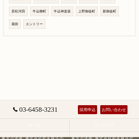
若松河田
牛込柳町
牛込神楽坂
上野御徒町
新御徒町
蔵前
エントリー
03-6458-3231
採用申込
お問い合わせ
ホーム
コンセプト
東京の清掃･株式会社松永商店の口コミ情報
東京の清掃･株式会社松永商店の評判