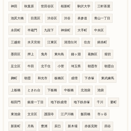
神田
秋葉原
世田谷区
桜新町
駒沢大学
三軒茶屋
池尻大橋
目黒区
渋谷区
渋谷
表参道
青山一丁目
永田町
半蔵門
九段下
神保町
大手町
中央区
三越前
水天宮前
江東区
清澄白河
住吉
錦糸町
墨田区
押上
曳舟
東向島
鐘ヶ淵
葛飾区
堀切
足立区
牛田
北千住
小菅
埼玉県
朝霞市
朝霞台
麹町
朝霞
和光市
板橋区
成増
下赤塚
東武練馬
上板橋
ときわ台
下板橋
中板橋
北池袋
池袋
桜田門
銀座一丁目
地下鉄成増
地下鉄赤塚
千川
要町
東池袋
文京区
護国寺
江戸川橋
飯田橋
市ヶ谷
新富町
月島
豊洲
辰巳
新木場
赤坂見附
四谷