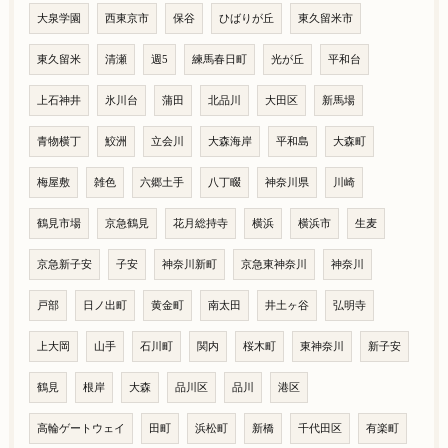
大泉学園
西東京市
保谷
ひばりが丘
東久留米市
東久留米
清瀬
週5
練馬春日町
光が丘
平和台
上石神井
氷川台
蒲田
北品川
大田区
新馬場
青物横丁
鮫洲
立会川
大森海岸
平和島
大森町
梅屋敷
雑色
六郷土手
八丁畷
神奈川県
川崎
鶴見市場
京急鶴見
花月総持寺
横浜
横浜市
生麦
京急新子安
子安
神奈川新町
京急東神奈川
神奈川
戸部
日ノ出町
黄金町
南太田
井土ヶ谷
弘明寺
上大岡
山手
石川町
関内
桜木町
東神奈川
新子安
鶴見
根岸
大森
品川区
品川
港区
高輪ゲートウェイ
田町
浜松町
新橋
千代田区
有楽町