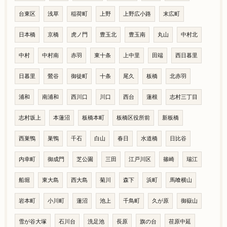
台東区
浅草
稲荷町
上野
上野広小路
末広町
日本橋
京橋
虎ノ門
豊玉北
豊玉南
丸山
中村北
中村
中村南
赤羽
東十条
上中里
田端
西日暮里
日暮里
鶯谷
御徒町
十条
尾久
板橋
北赤羽
浦和
南浦和
西川口
川口
西台
蓮根
志村三丁目
志村坂上
本蓮沼
板橋本町
板橋区役所前
新板橋
西巣鴨
巣鴨
千石
白山
春日
水道橋
日比谷
内幸町
御成門
芝公園
三田
江戸川区
篠崎
瑞江
船堀
東大島
西大島
菊川
森下
浜町
馬喰横山
岩本町
小川町
蓮沼
池上
千鳥町
久が原
御嶽山
雪が谷大塚
石川台
洗足池
長原
旗の台
荏原中延