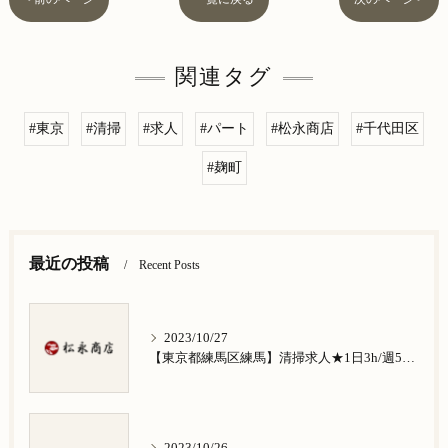
関連タグ
#東京
#清掃
#求人
#パート
#松永商店
#千代田区
#麹町
最近の投稿
Recent Posts
2023/10/27
【東京都練馬区練馬】清掃求人★1日3h/週5日/祝日お休み★谷原在住の方歓迎