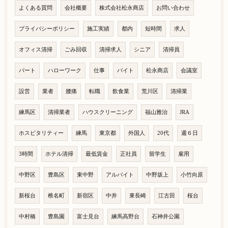
よくある質問
会社概要
株式会社松永商店
お問い合わせ
プライバシーポリシー
施工実績
都内
短時間
求人
オフィス清掃
ごみ回収
清掃求人
シニア
清掃員
パート
ハローワーク
仕事
バイト
松永商店
会議室
設営
業者
腰痛
転職
飲食業
荒川区
清掃業
練馬区
清掃業者
ハウスクリーニング
福山雅治
JRA
ホスピタリティー
練馬
東京都
外国人
20代
週６日
3時間
ホテル清掃
最低賃金
正社員
留学生
雇用
中野区
豊島区
東中野
アルバイト
中野坂上
小竹向原
新桜台
椎名町
新宿区
中井
東長崎
江古田
桜台
中村橋
豊島園
富士見台
練馬高野台
石神井公園