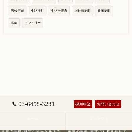
若松河田
牛込柳町
牛込神楽坂
上野御徒町
新御徒町
蔵前
エントリー
03-6458-3231
採用申込
お問い合わせ
ホーム
コンセプト
東京の清掃･株式会社松永商店の口コミ情報
東京の清掃･株式会社松永商店の評判