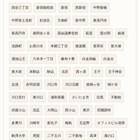
四谷三丁目
新宿御苑前
新宿
西新宿
中野新橋
中野富士見町
杉並区
方南町
新中野
東高円寺
新高円寺
南阿佐ヶ谷
国会議事堂前
荻窪
霞が関
銀座
淡路町
お茶の水
本郷三丁目
後楽園
茗荷谷
新大塚
溜池山王
六本木一丁目
麻布十番
白金高輪
白金台
東大前
本駒込
駒込
北区
西ヶ原
王子
王子神谷
志茂
赤羽岩淵
川口市
川口元郷
南鳩ヶ谷
鳩ケ谷
川口安行
東川口
浦和美園
さいたま市
目黒
不動前
武蔵小山
洗足
大岡山
西小山
奥沢
田園調布
多摩川
川崎市
新丸子
梅島
五反野
オフィスビル清掃
駒澤大学
用賀
二子玉川
二子新地
高津
溝の口