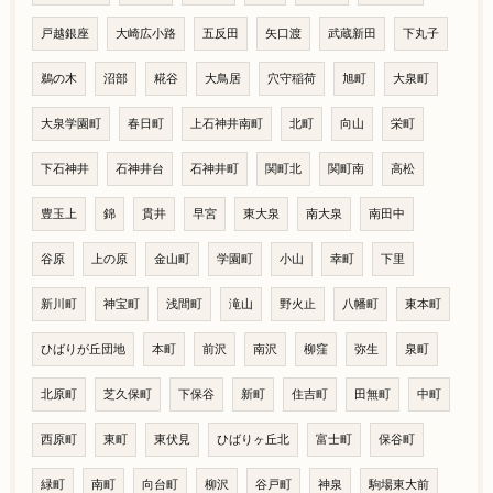
戸越銀座
大崎広小路
五反田
矢口渡
武蔵新田
下丸子
鵜の木
沼部
糀谷
大鳥居
穴守稲荷
旭町
大泉町
大泉学園町
春日町
上石神井南町
北町
向山
栄町
下石神井
石神井台
石神井町
関町北
関町南
高松
豊玉上
錦
貫井
早宮
東大泉
南大泉
南田中
谷原
上の原
金山町
学園町
小山
幸町
下里
新川町
神宝町
浅間町
滝山
野火止
八幡町
東本町
ひばりが丘団地
本町
前沢
南沢
柳窪
弥生
泉町
北原町
芝久保町
下保谷
新町
住吉町
田無町
中町
西原町
東町
東伏見
ひばりヶ丘北
富士町
保谷町
緑町
南町
向台町
柳沢
谷戸町
神泉
駒場東大前