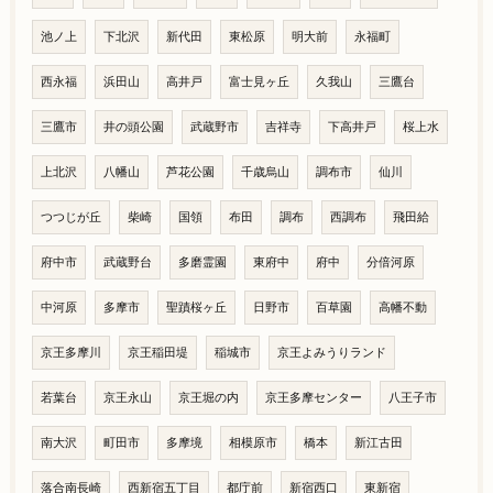
池ノ上
下北沢
新代田
東松原
明大前
永福町
西永福
浜田山
高井戸
富士見ヶ丘
久我山
三鷹台
三鷹市
井の頭公園
武蔵野市
吉祥寺
下高井戸
桜上水
上北沢
八幡山
芦花公園
千歳烏山
調布市
仙川
つつじが丘
柴崎
国領
布田
調布
西調布
飛田給
府中市
武蔵野台
多磨霊園
東府中
府中
分倍河原
中河原
多摩市
聖蹟桜ヶ丘
日野市
百草園
高幡不動
京王多摩川
京王稲田堤
稲城市
京王よみうりランド
若葉台
京王永山
京王堀の内
京王多摩センター
八王子市
南大沢
町田市
多摩境
相模原市
橋本
新江古田
落合南長崎
西新宿五丁目
都庁前
新宿西口
東新宿