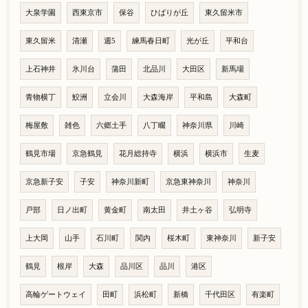
大泉学園
西東京市
保谷
ひばりが丘
東久留米市
東久留米
清瀬
週5
練馬春日町
光が丘
平和台
上石神井
氷川台
蒲田
北品川
大田区
新馬場
青物横丁
鮫洲
立会川
大森海岸
平和島
大森町
梅屋敷
雑色
六郷土手
八丁畷
神奈川県
川崎
鶴見市場
京急鶴見
花月総持寺
横浜
横浜市
生麦
京急新子安
子安
神奈川新町
京急東神奈川
神奈川
戸部
日ノ出町
黄金町
南太田
井土ヶ谷
弘明寺
上大岡
山手
石川町
関内
桜木町
東神奈川
新子安
鶴見
根岸
大森
品川区
品川
港区
高輪ゲートウェイ
田町
浜松町
新橋
千代田区
有楽町