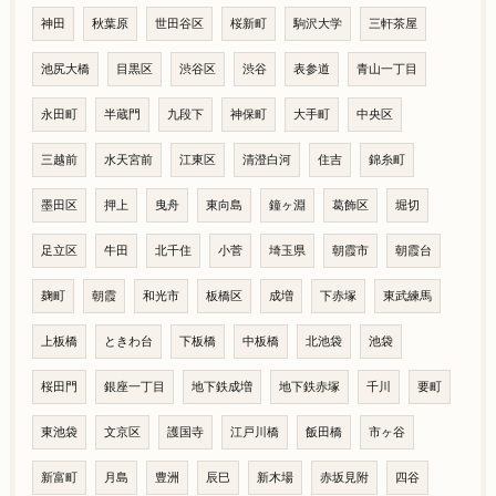
神田
秋葉原
世田谷区
桜新町
駒沢大学
三軒茶屋
池尻大橋
目黒区
渋谷区
渋谷
表参道
青山一丁目
永田町
半蔵門
九段下
神保町
大手町
中央区
三越前
水天宮前
江東区
清澄白河
住吉
錦糸町
墨田区
押上
曳舟
東向島
鐘ヶ淵
葛飾区
堀切
足立区
牛田
北千住
小菅
埼玉県
朝霞市
朝霞台
麹町
朝霞
和光市
板橋区
成増
下赤塚
東武練馬
上板橋
ときわ台
下板橋
中板橋
北池袋
池袋
桜田門
銀座一丁目
地下鉄成増
地下鉄赤塚
千川
要町
東池袋
文京区
護国寺
江戸川橋
飯田橋
市ヶ谷
新富町
月島
豊洲
辰巳
新木場
赤坂見附
四谷