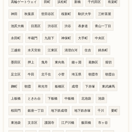
高輪ゲートウェイ
田町
浜松町
新橋
千代田区
有楽町
神田
秋葉原
世田谷区
桜新町
駒沢大学
三軒茶屋
池尻大橋
目黒区
渋谷区
渋谷
表参道
青山一丁目
永田町
半蔵門
九段下
神保町
大手町
中央区
三越前
水天宮前
江東区
清澄白河
住吉
錦糸町
墨田区
押上
曳舟
東向島
鐘ヶ淵
葛飾区
堀切
足立区
牛田
北千住
小菅
埼玉県
朝霞市
朝霞台
麹町
朝霞
和光市
板橋区
成増
下赤塚
東武練馬
上板橋
ときわ台
下板橋
中板橋
北池袋
池袋
桜田門
銀座一丁目
地下鉄成増
地下鉄赤塚
千川
要町
東池袋
文京区
護国寺
江戸川橋
飯田橋
市ヶ谷