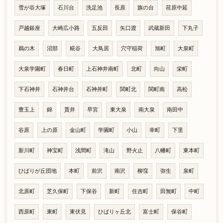
雪が谷大塚
石川台
洗足池
長原
旗の台
荏原中延
戸越銀座
大崎広小路
五反田
矢口渡
武蔵新田
下丸子
鵜の木
沼部
糀谷
大鳥居
穴守稲荷
旭町
大泉町
大泉学園町
春日町
上石神井南町
北町
向山
栄町
下石神井
石神井台
石神井町
関町北
関町南
高松
豊玉上
錦
貫井
早宮
東大泉
南大泉
南田中
谷原
上の原
金山町
学園町
小山
幸町
下里
新川町
神宝町
浅間町
滝山
野火止
八幡町
東本町
ひばりが丘団地
本町
前沢
南沢
柳窪
弥生
泉町
北原町
芝久保町
下保谷
新町
住吉町
田無町
中町
西原町
東町
東伏見
ひばりヶ丘北
富士町
保谷町