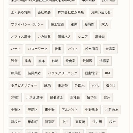
東京の清掃･株式会社松永商店のお客様の声
事業内容
採用情報
よくある質問
会社概要
株式会社松永商店
お問い合わせ
プライバシーポリシー
施工実績
都内
短時間
求人
オフィス清掃
ごみ回収
清掃求人
シニア
清掃員
パート
ハローワーク
仕事
バイト
松永商店
会議室
設営
業者
腰痛
転職
飲食業
荒川区
清掃業
練馬区
清掃業者
ハウスクリーニング
福山雅治
JRA
ホスピタリティー
練馬
東京都
外国人
20代
週６日
3時間
ホテル清掃
最低賃金
正社員
留学生
雇用
中野区
豊島区
東中野
アルバイト
中野坂上
小竹向原
新桜台
椎名町
新宿区
中井
東長崎
江古田
桜台