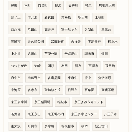
緑町
南町
向台町
柳沢
谷戸町
神泉
駒場東大前
池ノ上
下北沢
新代田
東松原
明大前
永福町
西永福
浜田山
高井戸
富士見ヶ丘
久我山
三鷹台
三鷹市
井の頭公園
武蔵野市
吉祥寺
下高井戸
桜上水
上北沢
八幡山
芦花公園
千歳烏山
調布市
仙川
つつじが丘
柴崎
国領
布田
調布
西調布
飛田給
府中市
武蔵野台
多磨霊園
東府中
府中
分倍河原
中河原
多摩市
聖蹟桜ヶ丘
日野市
百草園
高幡不動
京王多摩川
京王稲田堤
稲城市
京王よみうりランド
若葉台
京王永山
京王堀の内
京王多摩センター
八王子市
南大沢
町田市
多摩境
相模原市
橋本
新江古田