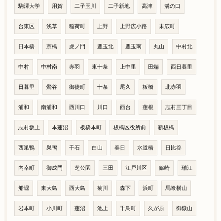
駒澤大学
用賀
二子玉川
二子新地
高津
溝の口
台東区
浅草
稲荷町
上野
上野広小路
末広町
日本橋
京橋
虎ノ門
豊玉北
豊玉南
丸山
中村北
中村
中村南
赤羽
東十条
上中里
田端
西日暮里
日暮里
鶯谷
御徒町
十条
尾久
板橋
北赤羽
浦和
南浦和
西川口
川口
西台
蓮根
志村三丁目
志村坂上
本蓮沼
板橋本町
板橋区役所前
新板橋
西巣鴨
巣鴨
千石
白山
春日
水道橋
日比谷
内幸町
御成門
芝公園
三田
江戸川区
篠崎
瑞江
船堀
東大島
西大島
菊川
森下
浜町
馬喰横山
岩本町
小川町
蓮沼
池上
千鳥町
久が原
御嶽山