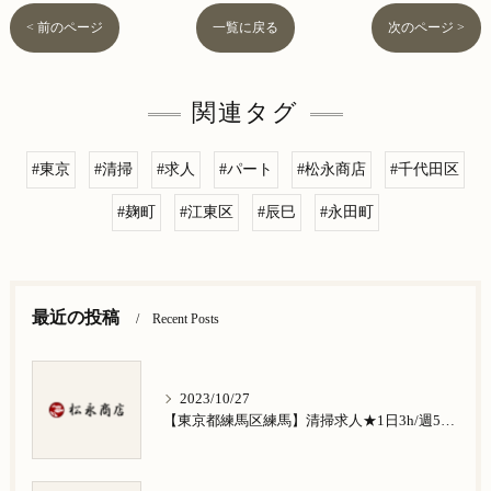
< 前のページ
一覧に戻る
次のページ >
関連タグ
#東京
#清掃
#求人
#パート
#松永商店
#千代田区
#麹町
#江東区
#辰巳
#永田町
最近の投稿
Recent Posts
2023/10/27
【東京都練馬区練馬】清掃求人★1日3h/週5日/祝日お休み★谷原在住の方歓迎