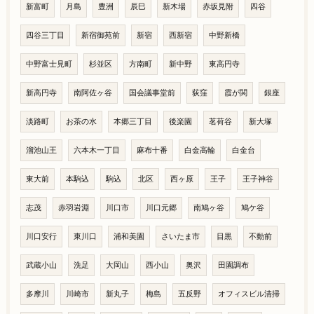
新富町
月島
豊洲
辰巳
新木場
赤坂見附
四谷
四谷三丁目
新宿御苑前
新宿
西新宿
中野新橋
中野富士見町
杉並区
方南町
新中野
東高円寺
新高円寺
南阿佐ヶ谷
国会議事堂前
荻窪
霞が関
銀座
淡路町
お茶の水
本郷三丁目
後楽園
茗荷谷
新大塚
溜池山王
六本木一丁目
麻布十番
白金高輪
白金台
東大前
本駒込
駒込
北区
西ヶ原
王子
王子神谷
志茂
赤羽岩淵
川口市
川口元郷
南鳩ヶ谷
鳩ケ谷
川口安行
東川口
浦和美園
さいたま市
目黒
不動前
武蔵小山
洗足
大岡山
西小山
奥沢
田園調布
多摩川
川崎市
新丸子
梅島
五反野
オフィスビル清掃