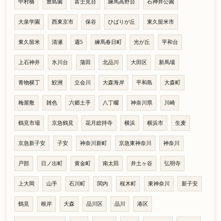
中村橋
豊島園
富士見台
練馬高野台
石神井公園
大泉学園
西東京市
保谷
ひばりが丘
東久留米市
東久留米
清瀬
週5
練馬春日町
光が丘
平和台
上石神井
氷川台
蒲田
北品川
大田区
新馬場
青物横丁
鮫洲
立会川
大森海岸
平和島
大森町
梅屋敷
雑色
六郷土手
八丁畷
神奈川県
川崎
鶴見市場
京急鶴見
花月総持寺
横浜
横浜市
生麦
京急新子安
子安
神奈川新町
京急東神奈川
神奈川
戸部
日ノ出町
黄金町
南太田
井土ヶ谷
弘明寺
上大岡
山手
石川町
関内
桜木町
東神奈川
新子安
鶴見
根岸
大森
品川区
品川
港区