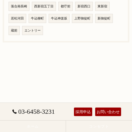
落合南長崎
西新宿五丁目
都庁前
新宿西口
東新宿
若松河田
牛込柳町
牛込神楽坂
上野御徒町
新御徒町
蔵前
エントリー
03-6458-3231
採用申込
お問い合わせ
ホーム
コンセプト