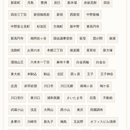
新富町
月島
豊洲
辰巳
新木場
赤坂見附
四谷
四谷三丁目
新宿御苑前
新宿
西新宿
中野新橋
中野富士見町
杉並区
方南町
新中野
東高円寺
新高円寺
南阿佐ヶ谷
国会議事堂前
荻窪
霞が関
銀座
淡路町
お茶の水
本郷三丁目
後楽園
茗荷谷
新大塚
溜池山王
六本木一丁目
麻布十番
白金高輪
白金台
東大前
本駒込
駒込
北区
西ヶ原
王子
王子神谷
志茂
赤羽岩淵
川口市
川口元郷
南鳩ヶ谷
鳩ケ谷
川口安行
東川口
浦和美園
さいたま市
目黒
不動前
武蔵小山
洗足
大岡山
西小山
奥沢
田園調布
多摩川
川崎市
新丸子
梅島
五反野
オフィスビル清掃