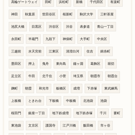
高輪ゲートウェイ
田町
浜松町
新橋
千代田区
有楽町
神田
秋葉原
世田谷区
桜新町
駒沢大学
三軒茶屋
池尻大橋
目黒区
渋谷区
渋谷
表参道
青山一丁目
永田町
半蔵門
九段下
神保町
大手町
中央区
三越前
水天宮前
江東区
清澄白河
住吉
錦糸町
墨田区
押上
曳舟
東向島
鐘ヶ淵
葛飾区
堀切
足立区
牛田
北千住
小菅
埼玉県
朝霞市
朝霞台
麹町
朝霞
和光市
板橋区
成増
下赤塚
東武練馬
上板橋
ときわ台
下板橋
中板橋
北池袋
池袋
桜田門
銀座一丁目
地下鉄成増
地下鉄赤塚
千川
要町
東池袋
文京区
護国寺
江戸川橋
飯田橋
市ヶ谷