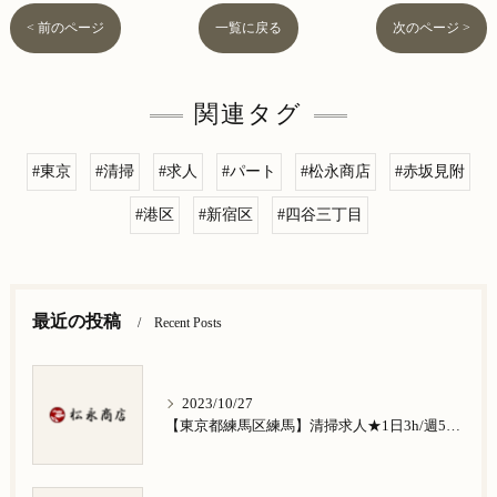
< 前のページ
一覧に戻る
次のページ >
関連タグ
#東京
#清掃
#求人
#パート
#松永商店
#赤坂見附
#港区
#新宿区
#四谷三丁目
最近の投稿
Recent Posts
2023/10/27
【東京都練馬区練馬】清掃求人★1日3h/週5日/祝日お休み★谷原在住の方歓迎