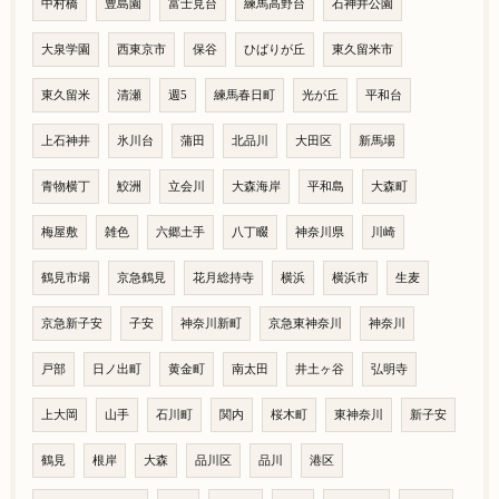
中村橋
豊島園
富士見台
練馬高野台
石神井公園
大泉学園
西東京市
保谷
ひばりが丘
東久留米市
東久留米
清瀬
週5
練馬春日町
光が丘
平和台
上石神井
氷川台
蒲田
北品川
大田区
新馬場
青物横丁
鮫洲
立会川
大森海岸
平和島
大森町
梅屋敷
雑色
六郷土手
八丁畷
神奈川県
川崎
鶴見市場
京急鶴見
花月総持寺
横浜
横浜市
生麦
京急新子安
子安
神奈川新町
京急東神奈川
神奈川
戸部
日ノ出町
黄金町
南太田
井土ヶ谷
弘明寺
上大岡
山手
石川町
関内
桜木町
東神奈川
新子安
鶴見
根岸
大森
品川区
品川
港区