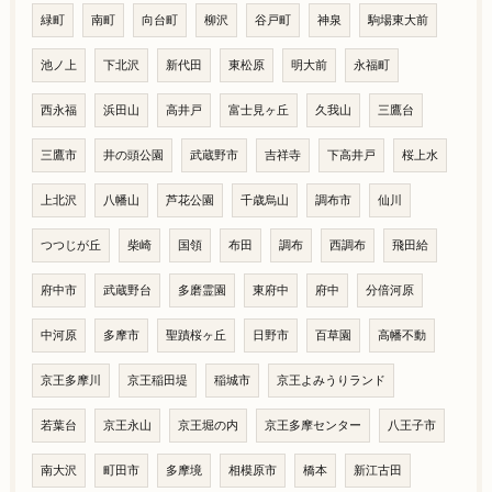
緑町
南町
向台町
柳沢
谷戸町
神泉
駒場東大前
池ノ上
下北沢
新代田
東松原
明大前
永福町
西永福
浜田山
高井戸
富士見ヶ丘
久我山
三鷹台
三鷹市
井の頭公園
武蔵野市
吉祥寺
下高井戸
桜上水
上北沢
八幡山
芦花公園
千歳烏山
調布市
仙川
つつじが丘
柴崎
国領
布田
調布
西調布
飛田給
府中市
武蔵野台
多磨霊園
東府中
府中
分倍河原
中河原
多摩市
聖蹟桜ヶ丘
日野市
百草園
高幡不動
京王多摩川
京王稲田堤
稲城市
京王よみうりランド
若葉台
京王永山
京王堀の内
京王多摩センター
八王子市
南大沢
町田市
多摩境
相模原市
橋本
新江古田