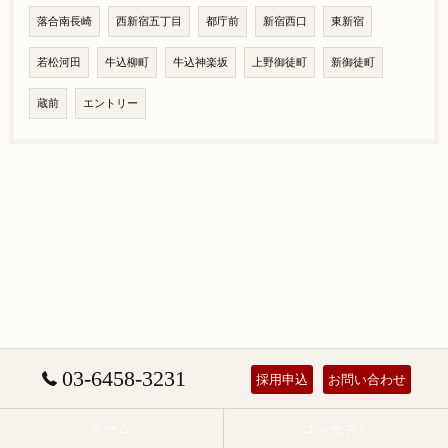
落合南長崎
西新宿五丁目
都庁前
新宿西口
東新宿
若松河田
牛込柳町
牛込神楽坂
上野御徒町
新御徒町
蔵前
エントリー
03-6458-3231
採用申込
お問い合わせ
ホーム
コンセプト