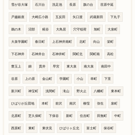
雪が谷大塚
石川台
洗足池
長原
旗の台
荏原中延
戸越銀座
大崎広小路
五反田
矢口渡
武蔵新田
下丸子
鵜の木
沼部
糀谷
大鳥居
穴守稲荷
旭町
大泉町
大泉学園町
春日町
上石神井南町
北町
向山
栄町
下石神井
石神井台
石神井町
関町北
関町南
高松
豊玉上
錦
貫井
早宮
東大泉
南大泉
南田中
谷原
上の原
金山町
学園町
小山
幸町
下里
新川町
神宝町
浅間町
滝山
野火止
八幡町
東本町
ひばりが丘団地
本町
前沢
南沢
柳窪
弥生
泉町
北原町
芝久保町
下保谷
新町
住吉町
田無町
中町
西原町
東町
東伏見
ひばりヶ丘北
富士町
保谷町