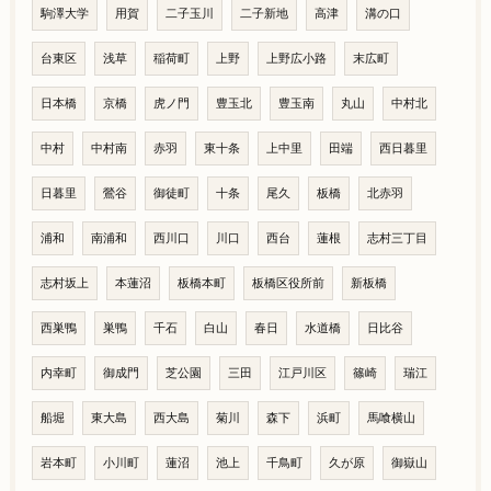
駒澤大学
用賀
二子玉川
二子新地
高津
溝の口
台東区
浅草
稲荷町
上野
上野広小路
末広町
日本橋
京橋
虎ノ門
豊玉北
豊玉南
丸山
中村北
中村
中村南
赤羽
東十条
上中里
田端
西日暮里
日暮里
鶯谷
御徒町
十条
尾久
板橋
北赤羽
浦和
南浦和
西川口
川口
西台
蓮根
志村三丁目
志村坂上
本蓮沼
板橋本町
板橋区役所前
新板橋
西巣鴨
巣鴨
千石
白山
春日
水道橋
日比谷
内幸町
御成門
芝公園
三田
江戸川区
篠崎
瑞江
船堀
東大島
西大島
菊川
森下
浜町
馬喰横山
岩本町
小川町
蓮沼
池上
千鳥町
久が原
御嶽山