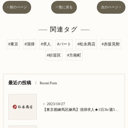
< 前のページ
一覧に戻る
次のページ >
関連タグ
#東京
#清掃
#求人
#パート
#松永商店
#赤坂見附
#杉並区
#方南町
最近の投稿
Recent Posts
2023/10/27
【東京都練馬区練馬】清掃求人★1日3h/週5日/祝日お休み★谷原在住の方歓迎