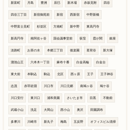
新富町
月島
豊洲
辰巳
新木場
赤坂見附
四谷
四谷三丁目
新宿御苑前
新宿
西新宿
中野新橋
中野富士見町
杉並区
方南町
新中野
東高円寺
新高円寺
南阿佐ヶ谷
国会議事堂前
荻窪
霞が関
銀座
淡路町
お茶の水
本郷三丁目
後楽園
茗荷谷
新大塚
溜池山王
六本木一丁目
麻布十番
白金高輪
白金台
東大前
本駒込
駒込
北区
西ヶ原
王子
王子神谷
志茂
赤羽岩淵
川口市
川口元郷
南鳩ヶ谷
鳩ケ谷
川口安行
東川口
浦和美園
さいたま市
目黒
不動前
武蔵小山
洗足
大岡山
西小山
奥沢
田園調布
多摩川
川崎市
新丸子
梅島
五反野
オフィスビル清掃