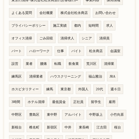
東京の清掃･株式会社松永商店のお客様の声
事業内容
採用情報
よくある質問
会社概要
株式会社松永商店
お問い合わせ
プライバシーポリシー
施工実績
都内
短時間
求人
オフィス清掃
ごみ回収
清掃求人
シニア
清掃員
パート
ハローワーク
仕事
バイト
松永商店
会議室
設営
業者
腰痛
転職
飲食業
荒川区
清掃業
練馬区
清掃業者
ハウスクリーニング
福山雅治
JRA
ホスピタリティー
練馬
東京都
外国人
20代
週６日
3時間
ホテル清掃
最低賃金
正社員
留学生
雇用
中野区
豊島区
東中野
アルバイト
中野坂上
小竹向原
新桜台
椎名町
新宿区
中井
東長崎
江古田
桜台