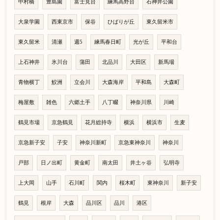
中村橋
豊島園
富士見台
練馬高野台
石神井公園
大泉学園
西東京市
保谷
ひばりが丘
東久留米市
東久留米
清瀬
週5
練馬春日町
光が丘
平和台
上石神井
氷川台
蒲田
北品川
大田区
新馬場
青物横丁
鮫洲
立会川
大森海岸
平和島
大森町
梅屋敷
雑色
六郷土手
八丁畷
神奈川県
川崎
鶴見市場
京急鶴見
花月総持寺
横浜
横浜市
生麦
京急新子安
子安
神奈川新町
京急東神奈川
神奈川
戸部
日ノ出町
黄金町
南太田
井土ヶ谷
弘明寺
上大岡
山手
石川町
関内
桜木町
東神奈川
新子安
鶴見
根岸
大森
品川区
品川
港区