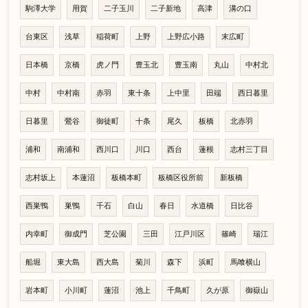
駒澤大学
用賀
二子玉川
二子新地
高津
溝の口
台東区
浅草
稲荷町
上野
上野広小路
末広町
日本橋
京橋
虎ノ門
豊玉北
豊玉南
丸山
中村北
中村
中村南
赤羽
東十条
上中里
田端
西日暮里
日暮里
鶯谷
御徒町
十条
尾久
板橋
北赤羽
浦和
南浦和
西川口
川口
西台
蓮根
志村三丁目
志村坂上
本蓮沼
板橋本町
板橋区役所前
新板橋
西巣鴨
巣鴨
千石
白山
春日
水道橋
日比谷
内幸町
御成門
芝公園
三田
江戸川区
篠崎
瑞江
船堀
東大島
西大島
菊川
森下
浜町
馬喰横山
岩本町
小川町
蓮沼
池上
千鳥町
久が原
御嶽山