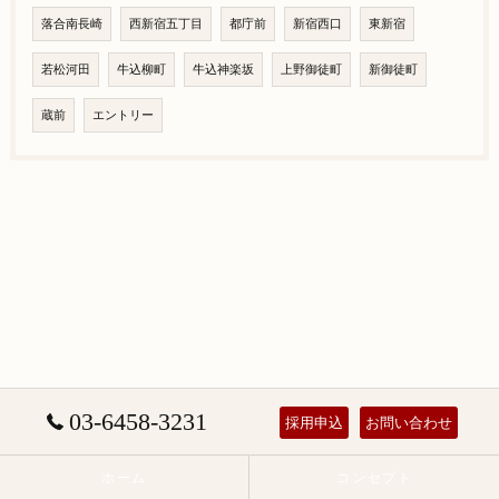
落合南長崎
西新宿五丁目
都庁前
新宿西口
東新宿
若松河田
牛込柳町
牛込神楽坂
上野御徒町
新御徒町
蔵前
エントリー
03-6458-3231
採用申込
お問い合わせ
ホーム
コンセプト