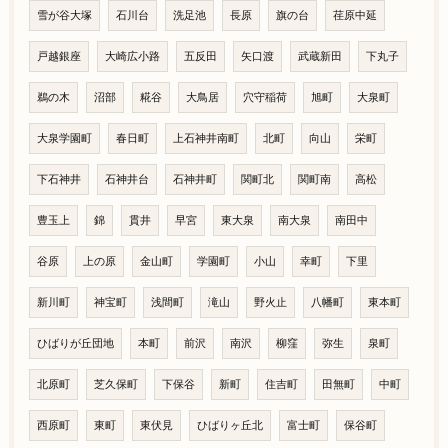
雪が谷大塚
石川台
洗足池
長原
旗の台
荏原中延
戸越銀座
大崎広小路
五反田
矢口渡
武蔵新田
下丸子
鵜の木
沼部
糀谷
大鳥居
穴守稲荷
旭町
大泉町
大泉学園町
春日町
上石神井南町
北町
向山
栄町
下石神井
石神井台
石神井町
関町北
関町南
高松
豊玉上
錦
貫井
早宮
東大泉
南大泉
南田中
谷原
上の原
金山町
学園町
小山
幸町
下里
新川町
神宝町
浅間町
滝山
野火止
八幡町
東本町
ひばりが丘団地
本町
前沢
南沢
柳窪
弥生
泉町
北原町
芝久保町
下保谷
新町
住吉町
田無町
中町
西原町
東町
東伏見
ひばりヶ丘北
富士町
保谷町