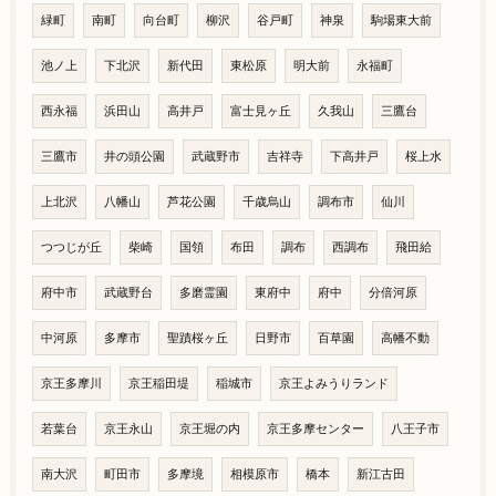
緑町
南町
向台町
柳沢
谷戸町
神泉
駒場東大前
池ノ上
下北沢
新代田
東松原
明大前
永福町
西永福
浜田山
高井戸
富士見ヶ丘
久我山
三鷹台
三鷹市
井の頭公園
武蔵野市
吉祥寺
下高井戸
桜上水
上北沢
八幡山
芦花公園
千歳烏山
調布市
仙川
つつじが丘
柴崎
国領
布田
調布
西調布
飛田給
府中市
武蔵野台
多磨霊園
東府中
府中
分倍河原
中河原
多摩市
聖蹟桜ヶ丘
日野市
百草園
高幡不動
京王多摩川
京王稲田堤
稲城市
京王よみうりランド
若葉台
京王永山
京王堀の内
京王多摩センター
八王子市
南大沢
町田市
多摩境
相模原市
橋本
新江古田