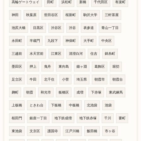
高輪ゲートウェイ
田町
浜松町
新橋
千代田区
有楽町
神田
秋葉原
世田谷区
桜新町
駒沢大学
三軒茶屋
池尻大橋
目黒区
渋谷区
渋谷
表参道
青山一丁目
永田町
半蔵門
九段下
神保町
大手町
中央区
三越前
水天宮前
江東区
清澄白河
住吉
錦糸町
墨田区
押上
曳舟
東向島
鐘ヶ淵
葛飾区
堀切
足立区
牛田
北千住
小菅
埼玉県
朝霞市
朝霞台
麹町
朝霞
和光市
板橋区
成増
下赤塚
東武練馬
上板橋
ときわ台
下板橋
中板橋
北池袋
池袋
桜田門
銀座一丁目
地下鉄成増
地下鉄赤塚
千川
要町
東池袋
文京区
護国寺
江戸川橋
飯田橋
市ヶ谷