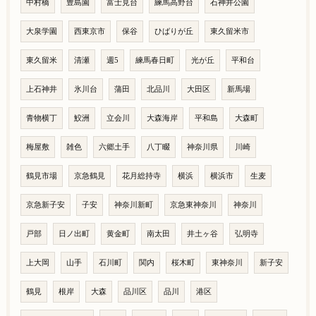
中村橋
豊島園
富士見台
練馬高野台
石神井公園
大泉学園
西東京市
保谷
ひばりが丘
東久留米市
東久留米
清瀬
週5
練馬春日町
光が丘
平和台
上石神井
氷川台
蒲田
北品川
大田区
新馬場
青物横丁
鮫洲
立会川
大森海岸
平和島
大森町
梅屋敷
雑色
六郷土手
八丁畷
神奈川県
川崎
鶴見市場
京急鶴見
花月総持寺
横浜
横浜市
生麦
京急新子安
子安
神奈川新町
京急東神奈川
神奈川
戸部
日ノ出町
黄金町
南太田
井土ヶ谷
弘明寺
上大岡
山手
石川町
関内
桜木町
東神奈川
新子安
鶴見
根岸
大森
品川区
品川
港区