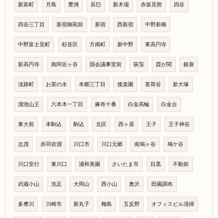
新富町
月島
豊洲
辰巳
新木場
赤坂見附
四谷
四谷三丁目
新宿御苑前
新宿
西新宿
中野新橋
中野富士見町
杉並区
方南町
新中野
東高円寺
新高円寺
南阿佐ヶ谷
国会議事堂前
荻窪
霞が関
銀座
淡路町
お茶の水
本郷三丁目
後楽園
茗荷谷
新大塚
溜池山王
六本木一丁目
麻布十番
白金高輪
白金台
東大前
本駒込
駒込
北区
西ヶ原
王子
王子神谷
志茂
赤羽岩淵
川口市
川口元郷
南鳩ヶ谷
鳩ケ谷
川口安行
東川口
浦和美園
さいたま市
目黒
不動前
武蔵小山
洗足
大岡山
西小山
奥沢
田園調布
多摩川
川崎市
新丸子
梅島
五反野
オフィスビル清掃