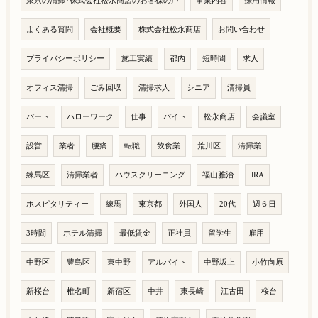
東京の清掃･株式会社松永商店のお客様の声
事業内容
採用情報
よくある質問
会社概要
株式会社松永商店
お問い合わせ
プライバシーポリシー
施工実績
都内
短時間
求人
オフィス清掃
ごみ回収
清掃求人
シニア
清掃員
パート
ハローワーク
仕事
バイト
松永商店
会議室
設営
業者
腰痛
転職
飲食業
荒川区
清掃業
練馬区
清掃業者
ハウスクリーニング
福山雅治
JRA
ホスピタリティー
練馬
東京都
外国人
20代
週６日
3時間
ホテル清掃
最低賃金
正社員
留学生
雇用
中野区
豊島区
東中野
アルバイト
中野坂上
小竹向原
新桜台
椎名町
新宿区
中井
東長崎
江古田
桜台