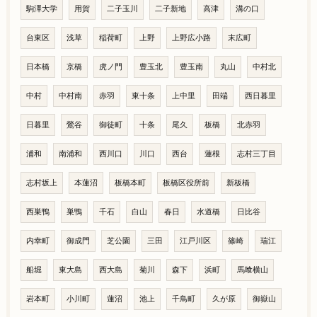
駒澤大学
用賀
二子玉川
二子新地
高津
溝の口
台東区
浅草
稲荷町
上野
上野広小路
末広町
日本橋
京橋
虎ノ門
豊玉北
豊玉南
丸山
中村北
中村
中村南
赤羽
東十条
上中里
田端
西日暮里
日暮里
鶯谷
御徒町
十条
尾久
板橋
北赤羽
浦和
南浦和
西川口
川口
西台
蓮根
志村三丁目
志村坂上
本蓮沼
板橋本町
板橋区役所前
新板橋
西巣鴨
巣鴨
千石
白山
春日
水道橋
日比谷
内幸町
御成門
芝公園
三田
江戸川区
篠崎
瑞江
船堀
東大島
西大島
菊川
森下
浜町
馬喰横山
岩本町
小川町
蓮沼
池上
千鳥町
久が原
御嶽山