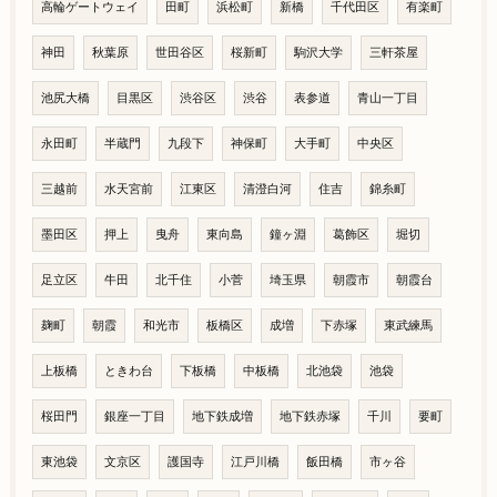
高輪ゲートウェイ
田町
浜松町
新橋
千代田区
有楽町
神田
秋葉原
世田谷区
桜新町
駒沢大学
三軒茶屋
池尻大橋
目黒区
渋谷区
渋谷
表参道
青山一丁目
永田町
半蔵門
九段下
神保町
大手町
中央区
三越前
水天宮前
江東区
清澄白河
住吉
錦糸町
墨田区
押上
曳舟
東向島
鐘ヶ淵
葛飾区
堀切
足立区
牛田
北千住
小菅
埼玉県
朝霞市
朝霞台
麹町
朝霞
和光市
板橋区
成増
下赤塚
東武練馬
上板橋
ときわ台
下板橋
中板橋
北池袋
池袋
桜田門
銀座一丁目
地下鉄成増
地下鉄赤塚
千川
要町
東池袋
文京区
護国寺
江戸川橋
飯田橋
市ヶ谷