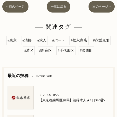
< 前のページ
一覧に戻る
次のページ >
関連タグ
#東京
#清掃
#求人
#パート
#松永商店
#赤坂見附
#港区
#新宿区
#千代田区
#淡路町
最近の投稿
Recent Posts
2023/10/27
【東京都練馬区練馬】清掃求人★1日3h/週5日/祝日お休み★谷原在住の方歓迎