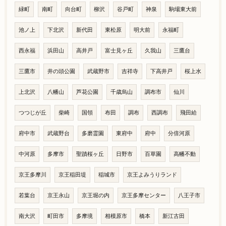
緑町
南町
向台町
柳沢
谷戸町
神泉
駒場東大前
池ノ上
下北沢
新代田
東松原
明大前
永福町
西永福
浜田山
高井戸
富士見ヶ丘
久我山
三鷹台
三鷹市
井の頭公園
武蔵野市
吉祥寺
下高井戸
桜上水
上北沢
八幡山
芦花公園
千歳烏山
調布市
仙川
つつじが丘
柴崎
国領
布田
調布
西調布
飛田給
府中市
武蔵野台
多磨霊園
東府中
府中
分倍河原
中河原
多摩市
聖蹟桜ヶ丘
日野市
百草園
高幡不動
京王多摩川
京王稲田堤
稲城市
京王よみうりランド
若葉台
京王永山
京王堀の内
京王多摩センター
八王子市
南大沢
町田市
多摩境
相模原市
橋本
新江古田