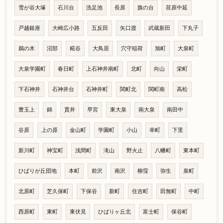
雪が谷大塚
石川台
洗足池
長原
旗の台
荏原中延
戸越銀座
大崎広小路
五反田
矢口渡
武蔵新田
下丸子
鵜の木
沼部
糀谷
大鳥居
穴守稲荷
旭町
大泉町
大泉学園町
春日町
上石神井南町
北町
向山
栄町
下石神井
石神井台
石神井町
関町北
関町南
高松
豊玉上
錦
貫井
早宮
東大泉
南大泉
南田中
谷原
上の原
金山町
学園町
小山
幸町
下里
新川町
神宝町
浅間町
滝山
野火止
八幡町
東本町
ひばりが丘団地
本町
前沢
南沢
柳窪
弥生
泉町
北原町
芝久保町
下保谷
新町
住吉町
田無町
中町
西原町
東町
東伏見
ひばりヶ丘北
富士町
保谷町