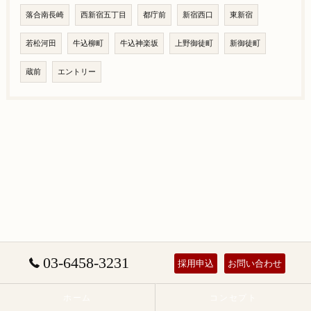
落合南長崎
西新宿五丁目
都庁前
新宿西口
東新宿
若松河田
牛込柳町
牛込神楽坂
上野御徒町
新御徒町
蔵前
エントリー
03-6458-3231
採用申込
お問い合わせ
ホーム
コンセプト