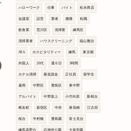
人
ハローワーク
仕事
バイト
松永商店
会議室
設営
業者
腰痛
転職
飲食業
荒川区
清掃業
練馬区
清掃業者
ハウスクリーニング
福山雅治
JRA
ホスピタリティー
練馬
東京都
外国人
20代
週６日
3時間
ホテル清掃
最低賃金
正社員
留学生
雇用
中野区
豊島区
東中野
アルバイト
中野坂上
小竹向原
新桜台
椎名町
新宿区
中井
東長崎
江古田
桜台
中村橋
豊島園
富士見台
練馬高野台
石神井公園
大泉学園