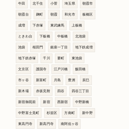
牛田
北千住
小菅
埼玉県
朝霞市
朝霞台
麹町
朝霞
和光市
板橋区
成増
下赤塚
東武練馬
上板橋
ときわ台
下板橋
中板橋
北池袋
池袋
桜田門
銀座一丁目
地下鉄成増
地下鉄赤塚
千川
要町
東池袋
文京区
護国寺
江戸川橋
飯田橋
市ヶ谷
新富町
月島
豊洲
辰巳
新木場
赤坂見附
四谷
四谷三丁目
新宿御苑前
新宿
西新宿
中野新橋
中野富士見町
杉並区
方南町
新中野
東高円寺
新高円寺
南阿佐ヶ谷