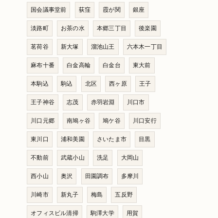
国会議事堂前
荻窪
霞が関
銀座
淡路町
お茶の水
本郷三丁目
後楽園
茗荷谷
新大塚
溜池山王
六本木一丁目
麻布十番
白金高輪
白金台
東大前
本駒込
駒込
北区
西ヶ原
王子
王子神谷
志茂
赤羽岩淵
川口市
川口元郷
南鳩ヶ谷
鳩ケ谷
川口安行
東川口
浦和美園
さいたま市
目黒
不動前
武蔵小山
洗足
大岡山
西小山
奥沢
田園調布
多摩川
川崎市
新丸子
梅島
五反野
オフィスビル清掃
駒澤大学
用賀