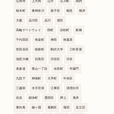
弘明寺
上大岡
山手
石川町
関内
桜木町
東神奈川
新子安
鶴見
根岸
大森
品川区
品川
港区
高輪ゲートウェイ
田町
浜松町
新橋
千代田区
有楽町
神田
秋葉原
世田谷区
桜新町
駒沢大学
三軒茶屋
池尻大橋
目黒区
渋谷区
渋谷
表参道
青山一丁目
永田町
半蔵門
九段下
神保町
大手町
中央区
三越前
水天宮前
江東区
清澄白河
住吉
錦糸町
墨田区
押上
曳舟
東向島
鐘ヶ淵
葛飾区
堀切
足立区