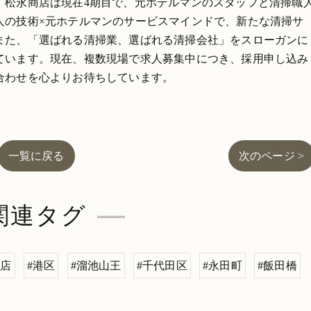
。松永商店は現在4期目で、元ホテルマンのスタッフと清掃職
人の技術×元ホテルマンのサービスマインドで、新たな清掃サ
また、「選ばれる清掃業、選ばれる清掃会社」をスローガンに
ています。現在、複数現場で求人募集中につき、採用申し込み
合わせを心よりお待ちしています。
一覧に戻る
次のページ >
関連タグ
商店
#港区
#溜池山王
#千代田区
#永田町
#飯田橋