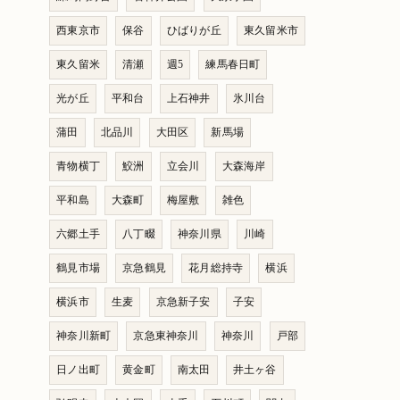
西東京市
保谷
ひばりが丘
東久留米市
東久留米
清瀬
週5
練馬春日町
光が丘
平和台
上石神井
氷川台
蒲田
北品川
大田区
新馬場
青物横丁
鮫洲
立会川
大森海岸
平和島
大森町
梅屋敷
雑色
六郷土手
八丁畷
神奈川県
川崎
鶴見市場
京急鶴見
花月総持寺
横浜
横浜市
生麦
京急新子安
子安
神奈川新町
京急東神奈川
神奈川
戸部
日ノ出町
黄金町
南太田
井土ヶ谷