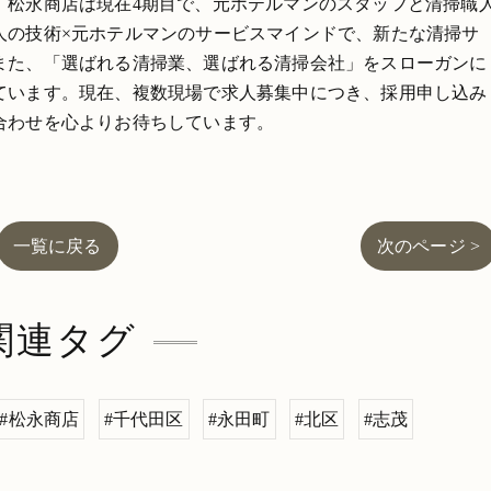
。松永商店は現在4期目で、元ホテルマンのスタッフと清掃職
人の技術×元ホテルマンのサービスマインドで、新たな清掃サ
また、「選ばれる清掃業、選ばれる清掃会社」をスローガンに
ています。現在、複数現場で求人募集中につき、採用申し込み
合わせを心よりお待ちしています。
一覧に戻る
次のページ >
関連タグ
#松永商店
#千代田区
#永田町
#北区
#志茂