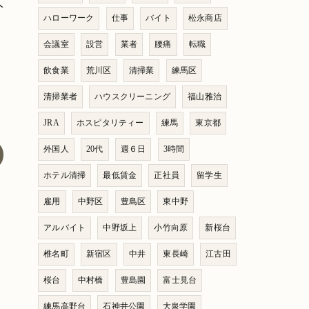
人
ハローワーク
仕事
バイト
松永商店
会議室
設営
業者
腰痛
転職
飲食業
荒川区
清掃業
練馬区
清掃業者
ハウスクリーニング
福山雅治
JRA
ホスピタリティー
練馬
東京都
外国人
20代
週６日
3時間
ホテル清掃
最低賃金
正社員
留学生
雇用
中野区
豊島区
東中野
アルバイト
中野坂上
小竹向原
新桜台
椎名町
新宿区
中井
東長崎
江古田
桜台
中村橋
豊島園
富士見台
練馬高野台
石神井公園
大泉学園