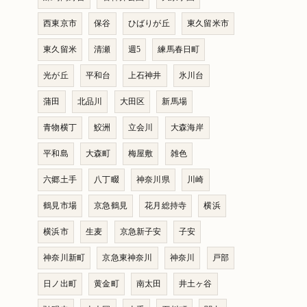
西東京市
保谷
ひばりが丘
東久留米市
東久留米
清瀬
週5
練馬春日町
光が丘
平和台
上石神井
氷川台
蒲田
北品川
大田区
新馬場
青物横丁
鮫洲
立会川
大森海岸
平和島
大森町
梅屋敷
雑色
六郷土手
八丁畷
神奈川県
川崎
鶴見市場
京急鶴見
花月総持寺
横浜
横浜市
生麦
京急新子安
子安
神奈川新町
京急東神奈川
神奈川
戸部
日ノ出町
黄金町
南太田
井土ヶ谷