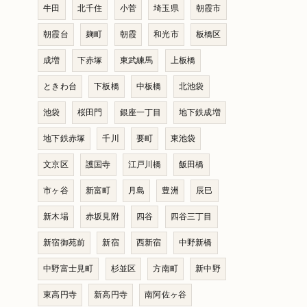
牛田
北千住
小菅
埼玉県
朝霞市
朝霞台
麹町
朝霞
和光市
板橋区
成増
下赤塚
東武練馬
上板橋
ときわ台
下板橋
中板橋
北池袋
池袋
桜田門
銀座一丁目
地下鉄成増
地下鉄赤塚
千川
要町
東池袋
文京区
護国寺
江戸川橋
飯田橋
市ヶ谷
新富町
月島
豊洲
辰巳
新木場
赤坂見附
四谷
四谷三丁目
新宿御苑前
新宿
西新宿
中野新橋
中野富士見町
杉並区
方南町
新中野
東高円寺
新高円寺
南阿佐ヶ谷