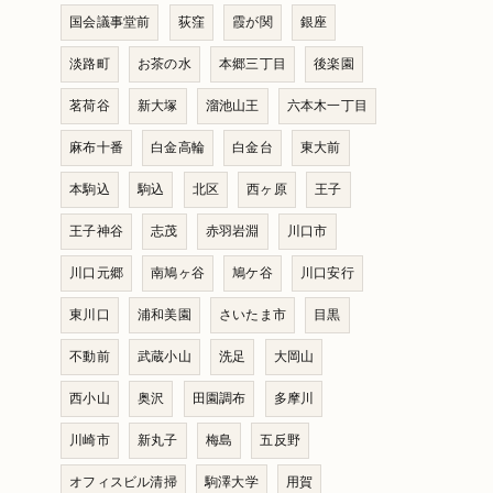
国会議事堂前
荻窪
霞が関
銀座
淡路町
お茶の水
本郷三丁目
後楽園
茗荷谷
新大塚
溜池山王
六本木一丁目
麻布十番
白金高輪
白金台
東大前
本駒込
駒込
北区
西ヶ原
王子
王子神谷
志茂
赤羽岩淵
川口市
川口元郷
南鳩ヶ谷
鳩ケ谷
川口安行
東川口
浦和美園
さいたま市
目黒
不動前
武蔵小山
洗足
大岡山
西小山
奥沢
田園調布
多摩川
川崎市
新丸子
梅島
五反野
オフィスビル清掃
駒澤大学
用賀