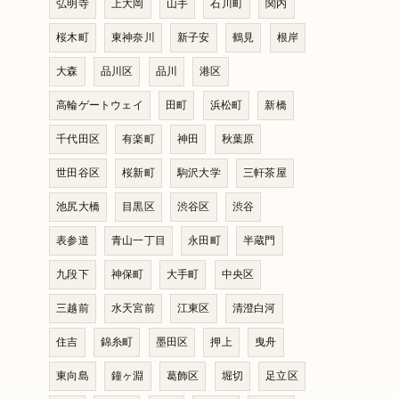
弘明寺
上大岡
山手
石川町
関内
桜木町
東神奈川
新子安
鶴見
根岸
大森
品川区
品川
港区
高輪ゲートウェイ
田町
浜松町
新橋
千代田区
有楽町
神田
秋葉原
世田谷区
桜新町
駒沢大学
三軒茶屋
池尻大橋
目黒区
渋谷区
渋谷
表参道
青山一丁目
永田町
半蔵門
九段下
神保町
大手町
中央区
三越前
水天宮前
江東区
清澄白河
住吉
錦糸町
墨田区
押上
曳舟
東向島
鐘ヶ淵
葛飾区
堀切
足立区