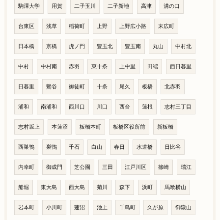
駒澤大学
用賀
二子玉川
二子新地
高津
溝の口
台東区
浅草
稲荷町
上野
上野広小路
末広町
日本橋
京橋
虎ノ門
豊玉北
豊玉南
丸山
中村北
中村
中村南
赤羽
東十条
上中里
田端
西日暮里
日暮里
鶯谷
御徒町
十条
尾久
板橋
北赤羽
浦和
南浦和
西川口
川口
西台
蓮根
志村三丁目
志村坂上
本蓮沼
板橋本町
板橋区役所前
新板橋
西巣鴨
巣鴨
千石
白山
春日
水道橋
日比谷
内幸町
御成門
芝公園
三田
江戸川区
篠崎
瑞江
船堀
東大島
西大島
菊川
森下
浜町
馬喰横山
岩本町
小川町
蓮沼
池上
千鳥町
久が原
御嶽山