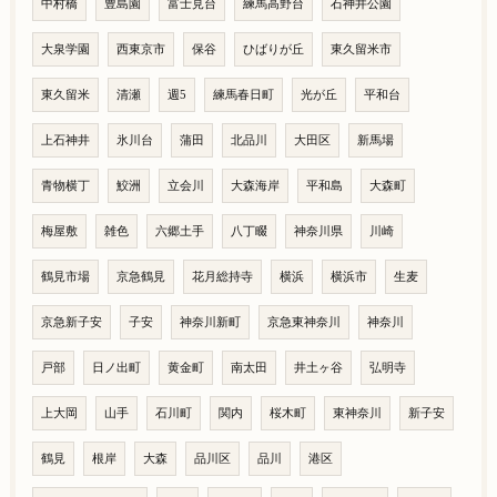
中村橋
豊島園
富士見台
練馬高野台
石神井公園
大泉学園
西東京市
保谷
ひばりが丘
東久留米市
東久留米
清瀬
週5
練馬春日町
光が丘
平和台
上石神井
氷川台
蒲田
北品川
大田区
新馬場
青物横丁
鮫洲
立会川
大森海岸
平和島
大森町
梅屋敷
雑色
六郷土手
八丁畷
神奈川県
川崎
鶴見市場
京急鶴見
花月総持寺
横浜
横浜市
生麦
京急新子安
子安
神奈川新町
京急東神奈川
神奈川
戸部
日ノ出町
黄金町
南太田
井土ヶ谷
弘明寺
上大岡
山手
石川町
関内
桜木町
東神奈川
新子安
鶴見
根岸
大森
品川区
品川
港区