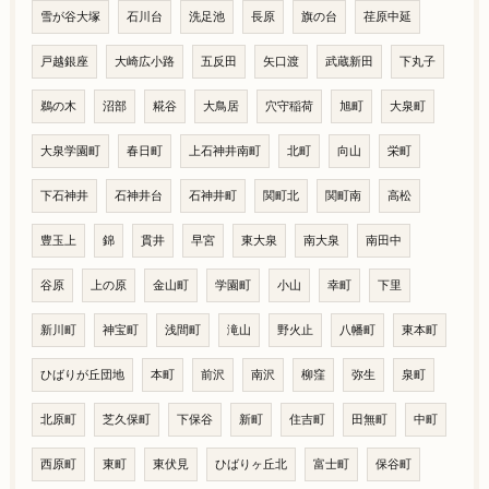
雪が谷大塚
石川台
洗足池
長原
旗の台
荏原中延
戸越銀座
大崎広小路
五反田
矢口渡
武蔵新田
下丸子
鵜の木
沼部
糀谷
大鳥居
穴守稲荷
旭町
大泉町
大泉学園町
春日町
上石神井南町
北町
向山
栄町
下石神井
石神井台
石神井町
関町北
関町南
高松
豊玉上
錦
貫井
早宮
東大泉
南大泉
南田中
谷原
上の原
金山町
学園町
小山
幸町
下里
新川町
神宝町
浅間町
滝山
野火止
八幡町
東本町
ひばりが丘団地
本町
前沢
南沢
柳窪
弥生
泉町
北原町
芝久保町
下保谷
新町
住吉町
田無町
中町
西原町
東町
東伏見
ひばりヶ丘北
富士町
保谷町