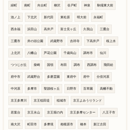
緑町
南町
向台町
柳沢
谷戸町
神泉
駒場東大前
池ノ上
下北沢
新代田
東松原
明大前
永福町
西永福
浜田山
高井戸
富士見ヶ丘
久我山
三鷹台
三鷹市
井の頭公園
武蔵野市
吉祥寺
下高井戸
桜上水
上北沢
八幡山
芦花公園
千歳烏山
調布市
仙川
つつじが丘
柴崎
国領
布田
調布
西調布
飛田給
府中市
武蔵野台
多磨霊園
東府中
府中
分倍河原
中河原
多摩市
聖蹟桜ヶ丘
日野市
百草園
高幡不動
京王多摩川
京王稲田堤
稲城市
京王よみうりランド
若葉台
京王永山
京王堀の内
京王多摩センター
八王子市
南大沢
町田市
多摩境
相模原市
橋本
新江古田