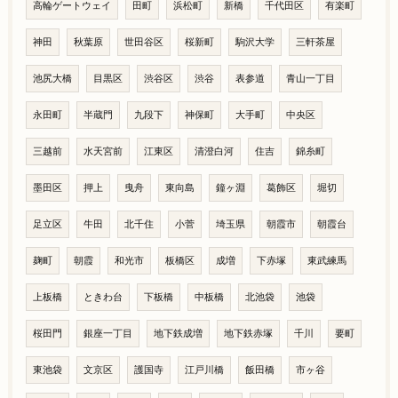
高輪ゲートウェイ
田町
浜松町
新橋
千代田区
有楽町
神田
秋葉原
世田谷区
桜新町
駒沢大学
三軒茶屋
池尻大橋
目黒区
渋谷区
渋谷
表参道
青山一丁目
永田町
半蔵門
九段下
神保町
大手町
中央区
三越前
水天宮前
江東区
清澄白河
住吉
錦糸町
墨田区
押上
曳舟
東向島
鐘ヶ淵
葛飾区
堀切
足立区
牛田
北千住
小菅
埼玉県
朝霞市
朝霞台
麹町
朝霞
和光市
板橋区
成増
下赤塚
東武練馬
上板橋
ときわ台
下板橋
中板橋
北池袋
池袋
桜田門
銀座一丁目
地下鉄成増
地下鉄赤塚
千川
要町
東池袋
文京区
護国寺
江戸川橋
飯田橋
市ヶ谷