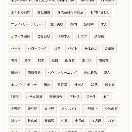
東京の清掃･株式会社松永商店のお客様の声
事業内容
採用情報
よくある質問
会社概要
株式会社松永商店
お問い合わせ
プライバシーポリシー
施工実績
都内
短時間
求人
オフィス清掃
ごみ回収
清掃求人
シニア
清掃員
パート
ハローワーク
仕事
バイト
松永商店
会議室
設営
業者
腰痛
転職
飲食業
荒川区
清掃業
練馬区
清掃業者
ハウスクリーニング
福山雅治
JRA
ホスピタリティー
練馬
東京都
外国人
20代
週６日
3時間
ホテル清掃
最低賃金
正社員
留学生
雇用
中野区
豊島区
東中野
アルバイト
中野坂上
小竹向原
新桜台
椎名町
新宿区
中井
東長崎
江古田
桜台