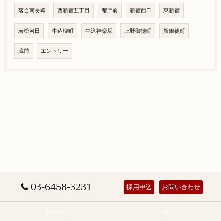
落合南長崎
西新宿五丁目
都庁前
新宿西口
東新宿
若松河田
牛込柳町
牛込神楽坂
上野御徒町
新御徒町
蔵前
エントリー
03-6458-3231
採用申込
お問い合わせ
ホーム
コンセプト