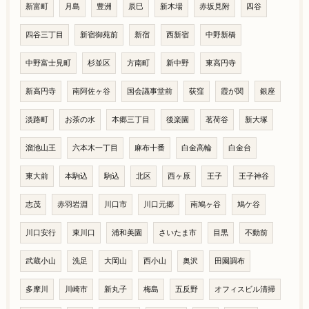
新富町
月島
豊洲
辰巳
新木場
赤坂見附
四谷
四谷三丁目
新宿御苑前
新宿
西新宿
中野新橋
中野富士見町
杉並区
方南町
新中野
東高円寺
新高円寺
南阿佐ヶ谷
国会議事堂前
荻窪
霞が関
銀座
淡路町
お茶の水
本郷三丁目
後楽園
茗荷谷
新大塚
溜池山王
六本木一丁目
麻布十番
白金高輪
白金台
東大前
本駒込
駒込
北区
西ヶ原
王子
王子神谷
志茂
赤羽岩淵
川口市
川口元郷
南鳩ヶ谷
鳩ケ谷
川口安行
東川口
浦和美園
さいたま市
目黒
不動前
武蔵小山
洗足
大岡山
西小山
奥沢
田園調布
多摩川
川崎市
新丸子
梅島
五反野
オフィスビル清掃