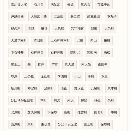
雪が谷大塚
石川台
洗足池
長原
旗の台
荏原中延
戸越銀座
大崎広小路
五反田
矢口渡
武蔵新田
下丸子
鵜の木
沼部
糀谷
大鳥居
穴守稲荷
旭町
大泉町
大泉学園町
春日町
上石神井南町
北町
向山
栄町
下石神井
石神井台
石神井町
関町北
関町南
高松
豊玉上
錦
貫井
早宮
東大泉
南大泉
南田中
谷原
上の原
金山町
学園町
小山
幸町
下里
新川町
神宝町
浅間町
滝山
野火止
八幡町
東本町
ひばりが丘団地
本町
前沢
南沢
柳窪
弥生
泉町
北原町
芝久保町
下保谷
新町
住吉町
田無町
中町
西原町
東町
東伏見
ひばりヶ丘北
富士町
保谷町