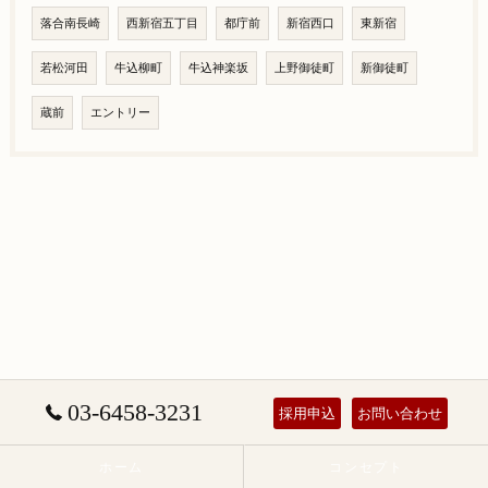
落合南長崎
西新宿五丁目
都庁前
新宿西口
東新宿
若松河田
牛込柳町
牛込神楽坂
上野御徒町
新御徒町
蔵前
エントリー
03-6458-3231
採用申込
お問い合わせ
ホーム
コンセプト