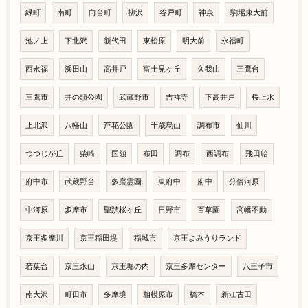
緑町
南町
向台町
柳沢
谷戸町
神泉
駒場東大前
池ノ上
下北沢
新代田
東松原
明大前
永福町
西永福
浜田山
高井戸
富士見ヶ丘
久我山
三鷹台
三鷹市
井の頭公園
武蔵野市
吉祥寺
下高井戸
桜上水
上北沢
八幡山
芦花公園
千歳烏山
調布市
仙川
つつじが丘
柴崎
国領
布田
調布
西調布
飛田給
府中市
武蔵野台
多磨霊園
東府中
府中
分倍河原
中河原
多摩市
聖蹟桜ヶ丘
日野市
百草園
高幡不動
京王多摩川
京王稲田堤
稲城市
京王よみうりランド
若葉台
京王永山
京王堀の内
京王多摩センター
八王子市
南大沢
町田市
多摩境
相模原市
橋本
新江古田