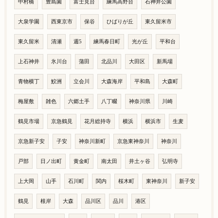
中村橋
豊島園
富士見台
練馬高野台
石神井公園
大泉学園
西東京市
保谷
ひばりが丘
東久留米市
東久留米
清瀬
週5
練馬春日町
光が丘
平和台
上石神井
氷川台
蒲田
北品川
大田区
新馬場
青物横丁
鮫洲
立会川
大森海岸
平和島
大森町
梅屋敷
雑色
六郷土手
八丁畷
神奈川県
川崎
鶴見市場
京急鶴見
花月総持寺
横浜
横浜市
生麦
京急新子安
子安
神奈川新町
京急東神奈川
神奈川
戸部
日ノ出町
黄金町
南太田
井土ヶ谷
弘明寺
上大岡
山手
石川町
関内
桜木町
東神奈川
新子安
鶴見
根岸
大森
品川区
品川
港区