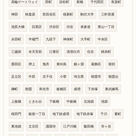
高輪ゲートウェイ
田町
浜松町
新橋
千代田区
有楽町
神田
秋葉原
世田谷区
桜新町
駒沢大学
三軒茶屋
池尻大橋
目黒区
渋谷区
渋谷
表参道
青山一丁目
永田町
半蔵門
九段下
神保町
大手町
中央区
三越前
水天宮前
江東区
清澄白河
住吉
錦糸町
墨田区
押上
曳舟
東向島
鐘ヶ淵
葛飾区
堀切
足立区
牛田
北千住
小菅
埼玉県
朝霞市
朝霞台
麹町
朝霞
和光市
板橋区
成増
下赤塚
東武練馬
上板橋
ときわ台
下板橋
中板橋
北池袋
池袋
桜田門
銀座一丁目
地下鉄成増
地下鉄赤塚
千川
要町
東池袋
文京区
護国寺
江戸川橋
飯田橋
市ヶ谷