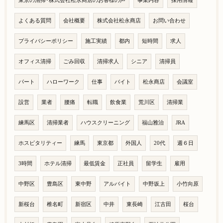
東京の清掃･株式会社松永商店のお客様の声
事業内容
採用情報
よくある質問
会社概要
株式会社松永商店
お問い合わせ
プライバシーポリシー
施工実績
都内
短時間
求人
オフィス清掃
ごみ回収
清掃求人
シニア
清掃員
パート
ハローワーク
仕事
バイト
松永商店
会議室
設営
業者
腰痛
転職
飲食業
荒川区
清掃業
練馬区
清掃業者
ハウスクリーニング
福山雅治
JRA
ホスピタリティー
練馬
東京都
外国人
20代
週６日
3時間
ホテル清掃
最低賃金
正社員
留学生
雇用
中野区
豊島区
東中野
アルバイト
中野坂上
小竹向原
新桜台
椎名町
新宿区
中井
東長崎
江古田
桜台