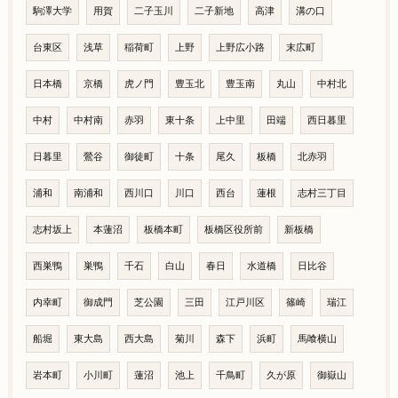
駒澤大学
用賀
二子玉川
二子新地
高津
溝の口
台東区
浅草
稲荷町
上野
上野広小路
末広町
日本橋
京橋
虎ノ門
豊玉北
豊玉南
丸山
中村北
中村
中村南
赤羽
東十条
上中里
田端
西日暮里
日暮里
鶯谷
御徒町
十条
尾久
板橋
北赤羽
浦和
南浦和
西川口
川口
西台
蓮根
志村三丁目
志村坂上
本蓮沼
板橋本町
板橋区役所前
新板橋
西巣鴨
巣鴨
千石
白山
春日
水道橋
日比谷
内幸町
御成門
芝公園
三田
江戸川区
篠崎
瑞江
船堀
東大島
西大島
菊川
森下
浜町
馬喰横山
岩本町
小川町
蓮沼
池上
千鳥町
久が原
御嶽山