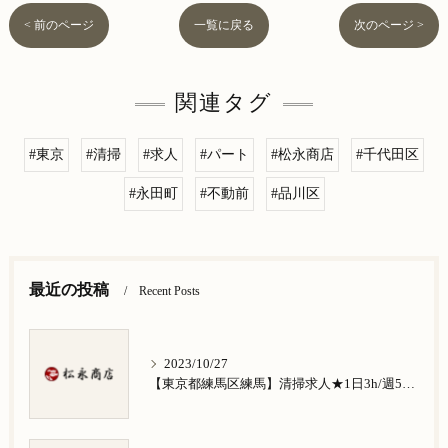
< 前のページ
一覧に戻る
次のページ >
関連タグ
#東京
#清掃
#求人
#パート
#松永商店
#千代田区
#永田町
#不動前
#品川区
最近の投稿
Recent Posts
2023/10/27
【東京都練馬区練馬】清掃求人★1日3h/週5日/祝日お休み★谷原在住の方歓迎