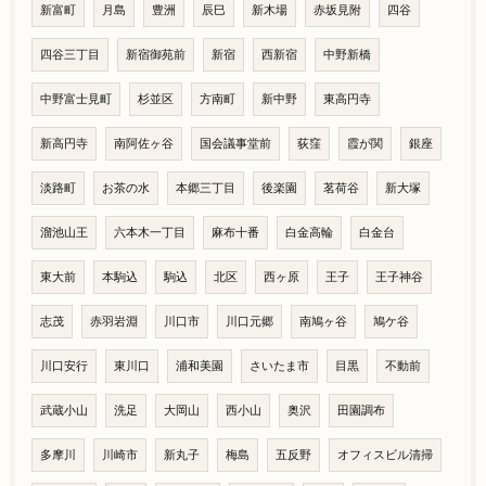
新富町
月島
豊洲
辰巳
新木場
赤坂見附
四谷
四谷三丁目
新宿御苑前
新宿
西新宿
中野新橋
中野富士見町
杉並区
方南町
新中野
東高円寺
新高円寺
南阿佐ヶ谷
国会議事堂前
荻窪
霞が関
銀座
淡路町
お茶の水
本郷三丁目
後楽園
茗荷谷
新大塚
溜池山王
六本木一丁目
麻布十番
白金高輪
白金台
東大前
本駒込
駒込
北区
西ヶ原
王子
王子神谷
志茂
赤羽岩淵
川口市
川口元郷
南鳩ヶ谷
鳩ケ谷
川口安行
東川口
浦和美園
さいたま市
目黒
不動前
武蔵小山
洗足
大岡山
西小山
奥沢
田園調布
多摩川
川崎市
新丸子
梅島
五反野
オフィスビル清掃