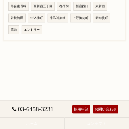
落合南長崎
西新宿五丁目
都庁前
新宿西口
東新宿
若松河田
牛込柳町
牛込神楽坂
上野御徒町
新御徒町
蔵前
エントリー
03-6458-3231
採用申込
お問い合わせ
ホーム
コンセプト