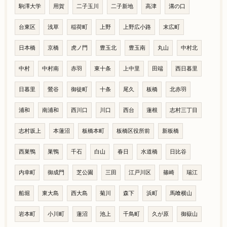
駒澤大学
用賀
二子玉川
二子新地
高津
溝の口
台東区
浅草
稲荷町
上野
上野広小路
末広町
日本橋
京橋
虎ノ門
豊玉北
豊玉南
丸山
中村北
中村
中村南
赤羽
東十条
上中里
田端
西日暮里
日暮里
鶯谷
御徒町
十条
尾久
板橋
北赤羽
浦和
南浦和
西川口
川口
西台
蓮根
志村三丁目
志村坂上
本蓮沼
板橋本町
板橋区役所前
新板橋
西巣鴨
巣鴨
千石
白山
春日
水道橋
日比谷
内幸町
御成門
芝公園
三田
江戸川区
篠崎
瑞江
船堀
東大島
西大島
菊川
森下
浜町
馬喰横山
岩本町
小川町
蓮沼
池上
千鳥町
久が原
御嶽山