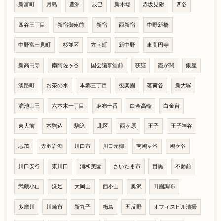
新富町
月島
豊洲
辰巳
新木場
赤坂見附
四谷
四谷三丁目
新宿御苑前
新宿
西新宿
中野新橋
中野富士見町
杉並区
方南町
新中野
東高円寺
新高円寺
南阿佐ヶ谷
国会議事堂前
荻窪
霞が関
銀座
淡路町
お茶の水
本郷三丁目
後楽園
茗荷谷
新大塚
溜池山王
六本木一丁目
麻布十番
白金高輪
白金台
東大前
本駒込
駒込
北区
西ヶ原
王子
王子神谷
志茂
赤羽岩淵
川口市
川口元郷
南鳩ヶ谷
鳩ケ谷
川口安行
東川口
浦和美園
さいたま市
目黒
不動前
武蔵小山
洗足
大岡山
西小山
奥沢
田園調布
多摩川
川崎市
新丸子
梅島
五反野
オフィスビル清掃