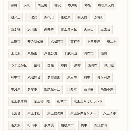
緑町
南町
向台町
柳沢
谷戸町
神泉
駒場東大前
池ノ上
下北沢
新代田
東松原
明大前
永福町
西永福
浜田山
高井戸
富士見ヶ丘
久我山
三鷹台
三鷹市
井の頭公園
武蔵野市
吉祥寺
下高井戸
桜上水
上北沢
八幡山
芦花公園
千歳烏山
調布市
仙川
つつじが丘
柴崎
国領
布田
調布
西調布
飛田給
府中市
武蔵野台
多磨霊園
東府中
府中
分倍河原
中河原
多摩市
聖蹟桜ヶ丘
日野市
百草園
高幡不動
京王多摩川
京王稲田堤
稲城市
京王よみうりランド
若葉台
京王永山
京王堀の内
京王多摩センター
八王子市
南大沢
町田市
多摩境
相模原市
橋本
新江古田