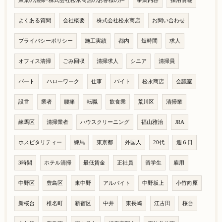
東京の清掃･株式会社松永商店のお客様の声
事業内容
採用情報
よくある質問
会社概要
株式会社松永商店
お問い合わせ
プライバシーポリシー
施工実績
都内
短時間
求人
オフィス清掃
ごみ回収
清掃求人
シニア
清掃員
パート
ハローワーク
仕事
バイト
松永商店
会議室
設営
業者
腰痛
転職
飲食業
荒川区
清掃業
練馬区
清掃業者
ハウスクリーニング
福山雅治
JRA
ホスピタリティー
練馬
東京都
外国人
20代
週６日
3時間
ホテル清掃
最低賃金
正社員
留学生
雇用
中野区
豊島区
東中野
アルバイト
中野坂上
小竹向原
新桜台
椎名町
新宿区
中井
東長崎
江古田
桜台