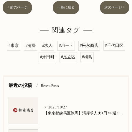
< 前のページ
一覧に戻る
次のページ >
関連タグ
#東京
#清掃
#求人
#パート
#松永商店
#千代田区
#永田町
#足立区
#梅島
最近の投稿
Recent Posts
2023/10/27
【東京都練馬区練馬】清掃求人★1日3h/週5日/祝日お休み★谷原在住の方歓迎