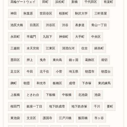
高輪ゲートウェイ
田町
浜松町
新橋
千代田区
有楽町
神田
秋葉原
世田谷区
桜新町
駒沢大学
三軒茶屋
池尻大橋
目黒区
渋谷区
渋谷
表参道
青山一丁目
永田町
半蔵門
九段下
神保町
大手町
中央区
三越前
水天宮前
江東区
清澄白河
住吉
錦糸町
墨田区
押上
曳舟
東向島
鐘ヶ淵
葛飾区
堀切
足立区
牛田
北千住
小菅
埼玉県
朝霞市
朝霞台
麹町
朝霞
和光市
板橋区
成増
下赤塚
東武練馬
上板橋
ときわ台
下板橋
中板橋
北池袋
池袋
桜田門
銀座一丁目
地下鉄成増
地下鉄赤塚
千川
要町
東池袋
文京区
護国寺
江戸川橋
飯田橋
市ヶ谷