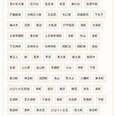
雪が谷大塚
石川台
洗足池
長原
旗の台
荏原中延
戸越銀座
大崎広小路
五反田
矢口渡
武蔵新田
下丸子
鵜の木
沼部
糀谷
大鳥居
穴守稲荷
旭町
大泉町
大泉学園町
春日町
上石神井南町
北町
向山
栄町
下石神井
石神井台
石神井町
関町北
関町南
高松
豊玉上
錦
貫井
早宮
東大泉
南大泉
南田中
谷原
上の原
金山町
学園町
小山
幸町
下里
新川町
神宝町
浅間町
滝山
野火止
八幡町
東本町
ひばりが丘団地
本町
前沢
南沢
柳窪
弥生
泉町
北原町
芝久保町
下保谷
新町
住吉町
田無町
中町
西原町
東町
東伏見
ひばりヶ丘北
富士町
保谷町