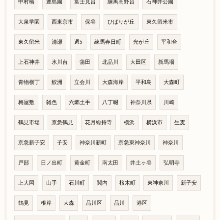
中村橋
豊島園
富士見台
練馬高野台
石神井公園
大泉学園
西東京市
保谷
ひばりが丘
東久留米市
東久留米
清瀬
週5
練馬春日町
光が丘
平和台
上石神井
氷川台
蒲田
北品川
大田区
新馬場
青物横丁
鮫洲
立会川
大森海岸
平和島
大森町
梅屋敷
雑色
六郷土手
八丁畷
神奈川県
川崎
鶴見市場
京急鶴見
花月総持寺
横浜
横浜市
生麦
京急新子安
子安
神奈川新町
京急東神奈川
神奈川
戸部
日ノ出町
黄金町
南太田
井土ヶ谷
弘明寺
上大岡
山手
石川町
関内
桜木町
東神奈川
新子安
鶴見
根岸
大森
品川区
品川
港区