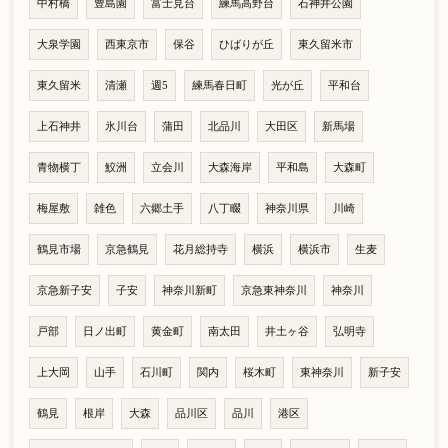
中村橋
豊島園
富士見台
練馬高野台
石神井公園
大泉学園
西東京市
保谷
ひばりが丘
東久留米市
東久留米
清瀬
週5
練馬春日町
光が丘
平和台
上石神井
氷川台
蒲田
北品川
大田区
新馬場
青物横丁
鮫洲
立会川
大森海岸
平和島
大森町
梅屋敷
雑色
六郷土手
八丁畷
神奈川県
川崎
鶴見市場
京急鶴見
花月総持寺
横浜
横浜市
生麦
京急新子安
子安
神奈川新町
京急東神奈川
神奈川
戸部
日ノ出町
黄金町
南太田
井土ヶ谷
弘明寺
上大岡
山手
石川町
関内
桜木町
東神奈川
新子安
鶴見
根岸
大森
品川区
品川
港区