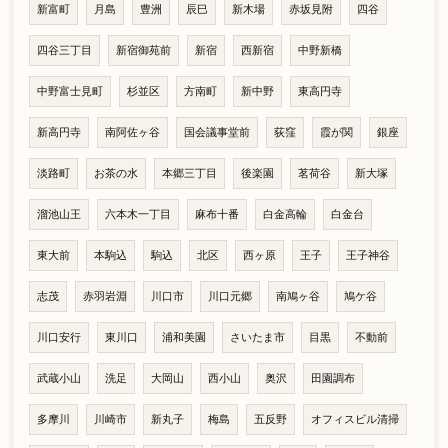
新富町
月島
豊洲
辰巳
新木場
赤坂見附
四谷
四谷三丁目
新宿御苑前
新宿
西新宿
中野新橋
中野富士見町
杉並区
方南町
新中野
東高円寺
新高円寺
南阿佐ヶ谷
国会議事堂前
荻窪
霞が関
銀座
淡路町
お茶の水
本郷三丁目
後楽園
茗荷谷
新大塚
溜池山王
六本木一丁目
麻布十番
白金高輪
白金台
東大前
本駒込
駒込
北区
西ヶ原
王子
王子神谷
志茂
赤羽岩淵
川口市
川口元郷
南鳩ヶ谷
鳩ケ谷
川口安行
東川口
浦和美園
さいたま市
目黒
不動前
武蔵小山
洗足
大岡山
西小山
奥沢
田園調布
多摩川
川崎市
新丸子
梅島
五反野
オフィスビル清掃