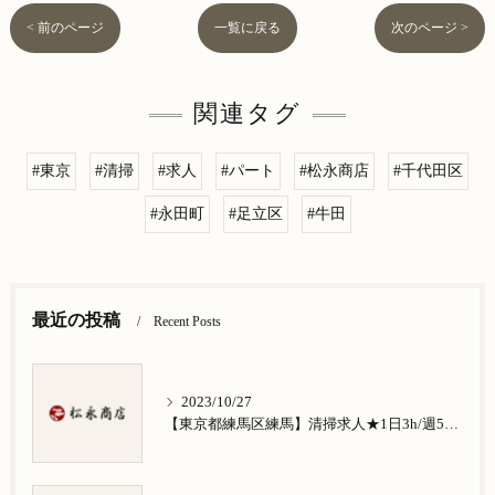
< 前のページ
一覧に戻る
次のページ >
関連タグ
#東京
#清掃
#求人
#パート
#松永商店
#千代田区
#永田町
#足立区
#牛田
最近の投稿
Recent Posts
2023/10/27
【東京都練馬区練馬】清掃求人★1日3h/週5日/祝日お休み★谷原在住の方歓迎