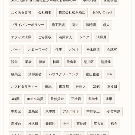
東京の清掃･株式会社松永商店のお客様の声
事業内容
採用情報
よくある質問
会社概要
株式会社松永商店
お問い合わせ
プライバシーポリシー
施工実績
都内
短時間
求人
オフィス清掃
ごみ回収
清掃求人
シニア
清掃員
パート
ハローワーク
仕事
バイト
松永商店
会議室
設営
業者
腰痛
転職
飲食業
荒川区
清掃業
練馬区
清掃業者
ハウスクリーニング
福山雅治
JRA
ホスピタリティー
練馬
東京都
外国人
20代
週６日
3時間
ホテル清掃
最低賃金
正社員
留学生
雇用
中野区
豊島区
東中野
アルバイト
中野坂上
小竹向原
新桜台
椎名町
新宿区
中井
東長崎
江古田
桜台