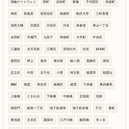
高輪ゲートウェイ
田町
浜松町
新橋
千代田区
有楽町
神田
秋葉原
世田谷区
桜新町
駒沢大学
三軒茶屋
池尻大橋
目黒区
渋谷区
渋谷
表参道
青山一丁目
永田町
半蔵門
九段下
神保町
大手町
中央区
三越前
水天宮前
江東区
清澄白河
住吉
錦糸町
墨田区
押上
曳舟
東向島
鐘ヶ淵
葛飾区
堀切
足立区
牛田
北千住
小菅
埼玉県
朝霞市
朝霞台
麹町
朝霞
和光市
板橋区
成増
下赤塚
東武練馬
上板橋
ときわ台
下板橋
中板橋
北池袋
池袋
桜田門
銀座一丁目
地下鉄成増
地下鉄赤塚
千川
要町
東池袋
文京区
護国寺
江戸川橋
飯田橋
市ヶ谷