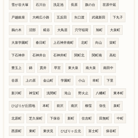
雪が谷大塚
石川台
洗足池
長原
旗の台
荏原中延
戸越銀座
大崎広小路
五反田
矢口渡
武蔵新田
下丸子
鵜の木
沼部
糀谷
大鳥居
穴守稲荷
旭町
大泉町
大泉学園町
春日町
上石神井南町
北町
向山
栄町
下石神井
石神井台
石神井町
関町北
関町南
高松
豊玉上
錦
貫井
早宮
東大泉
南大泉
南田中
谷原
上の原
金山町
学園町
小山
幸町
下里
新川町
神宝町
浅間町
滝山
野火止
八幡町
東本町
ひばりが丘団地
本町
前沢
南沢
柳窪
弥生
泉町
北原町
芝久保町
下保谷
新町
住吉町
田無町
中町
西原町
東町
東伏見
ひばりヶ丘北
富士町
保谷町