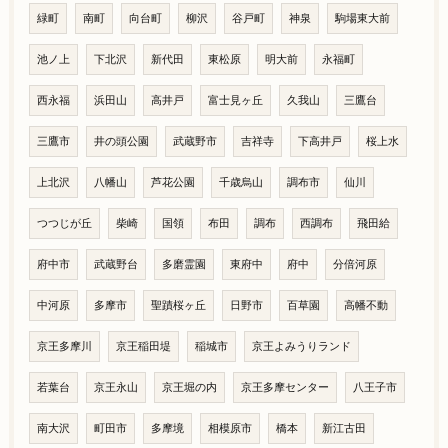
緑町
南町
向台町
柳沢
谷戸町
神泉
駒場東大前
池ノ上
下北沢
新代田
東松原
明大前
永福町
西永福
浜田山
高井戸
富士見ヶ丘
久我山
三鷹台
三鷹市
井の頭公園
武蔵野市
吉祥寺
下高井戸
桜上水
上北沢
八幡山
芦花公園
千歳烏山
調布市
仙川
つつじが丘
柴崎
国領
布田
調布
西調布
飛田給
府中市
武蔵野台
多磨霊園
東府中
府中
分倍河原
中河原
多摩市
聖蹟桜ヶ丘
日野市
百草園
高幡不動
京王多摩川
京王稲田堤
稲城市
京王よみうりランド
若葉台
京王永山
京王堀の内
京王多摩センター
八王子市
南大沢
町田市
多摩境
相模原市
橋本
新江古田