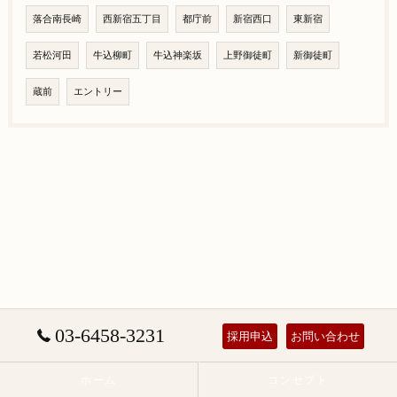
落合南長崎
西新宿五丁目
都庁前
新宿西口
東新宿
若松河田
牛込柳町
牛込神楽坂
上野御徒町
新御徒町
蔵前
エントリー
03-6458-3231
採用申込
お問い合わせ
ホーム
コンセプト