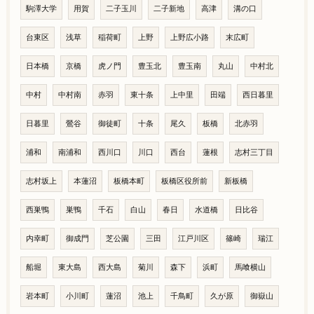
駒澤大学
用賀
二子玉川
二子新地
高津
溝の口
台東区
浅草
稲荷町
上野
上野広小路
末広町
日本橋
京橋
虎ノ門
豊玉北
豊玉南
丸山
中村北
中村
中村南
赤羽
東十条
上中里
田端
西日暮里
日暮里
鶯谷
御徒町
十条
尾久
板橋
北赤羽
浦和
南浦和
西川口
川口
西台
蓮根
志村三丁目
志村坂上
本蓮沼
板橋本町
板橋区役所前
新板橋
西巣鴨
巣鴨
千石
白山
春日
水道橋
日比谷
内幸町
御成門
芝公園
三田
江戸川区
篠崎
瑞江
船堀
東大島
西大島
菊川
森下
浜町
馬喰横山
岩本町
小川町
蓮沼
池上
千鳥町
久が原
御嶽山