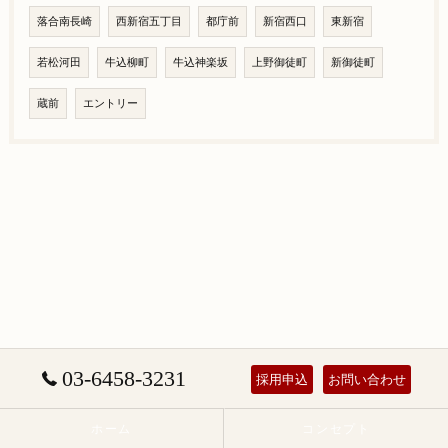
落合南長崎
西新宿五丁目
都庁前
新宿西口
東新宿
若松河田
牛込柳町
牛込神楽坂
上野御徒町
新御徒町
蔵前
エントリー
03-6458-3231
採用申込
お問い合わせ
ホーム
コンセプト