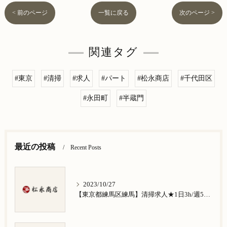
< 前のページ
一覧に戻る
次のページ >
関連タグ
#東京
#清掃
#求人
#パート
#松永商店
#千代田区
#永田町
#半蔵門
最近の投稿
Recent Posts
2023/10/27
【東京都練馬区練馬】清掃求人★1日3h/週5日/祝日お休み★谷原在住の方歓迎