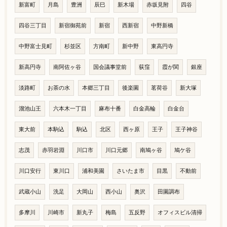
新富町
月島
豊洲
辰巳
新木場
赤坂見附
四谷
四谷三丁目
新宿御苑前
新宿
西新宿
中野新橋
中野富士見町
杉並区
方南町
新中野
東高円寺
新高円寺
南阿佐ヶ谷
国会議事堂前
荻窪
霞が関
銀座
淡路町
お茶の水
本郷三丁目
後楽園
茗荷谷
新大塚
溜池山王
六本木一丁目
麻布十番
白金高輪
白金台
東大前
本駒込
駒込
北区
西ヶ原
王子
王子神谷
志茂
赤羽岩淵
川口市
川口元郷
南鳩ヶ谷
鳩ケ谷
川口安行
東川口
浦和美園
さいたま市
目黒
不動前
武蔵小山
洗足
大岡山
西小山
奥沢
田園調布
多摩川
川崎市
新丸子
梅島
五反野
オフィスビル清掃