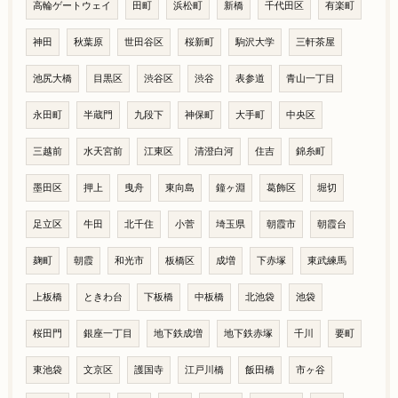
高輪ゲートウェイ
田町
浜松町
新橋
千代田区
有楽町
神田
秋葉原
世田谷区
桜新町
駒沢大学
三軒茶屋
池尻大橋
目黒区
渋谷区
渋谷
表参道
青山一丁目
永田町
半蔵門
九段下
神保町
大手町
中央区
三越前
水天宮前
江東区
清澄白河
住吉
錦糸町
墨田区
押上
曳舟
東向島
鐘ヶ淵
葛飾区
堀切
足立区
牛田
北千住
小菅
埼玉県
朝霞市
朝霞台
麹町
朝霞
和光市
板橋区
成増
下赤塚
東武練馬
上板橋
ときわ台
下板橋
中板橋
北池袋
池袋
桜田門
銀座一丁目
地下鉄成増
地下鉄赤塚
千川
要町
東池袋
文京区
護国寺
江戸川橋
飯田橋
市ヶ谷