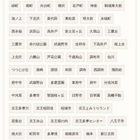
緑町
南町
向台町
柳沢
谷戸町
神泉
駒場東大前
池ノ上
下北沢
新代田
東松原
明大前
永福町
西永福
浜田山
高井戸
富士見ヶ丘
久我山
三鷹台
三鷹市
井の頭公園
武蔵野市
吉祥寺
下高井戸
桜上水
上北沢
八幡山
芦花公園
千歳烏山
調布市
仙川
つつじが丘
柴崎
国領
布田
調布
西調布
飛田給
府中市
武蔵野台
多磨霊園
東府中
府中
分倍河原
中河原
多摩市
聖蹟桜ヶ丘
日野市
百草園
高幡不動
京王多摩川
京王稲田堤
稲城市
京王よみうりランド
若葉台
京王永山
京王堀の内
京王多摩センター
八王子市
南大沢
町田市
多摩境
相模原市
橋本
新江古田