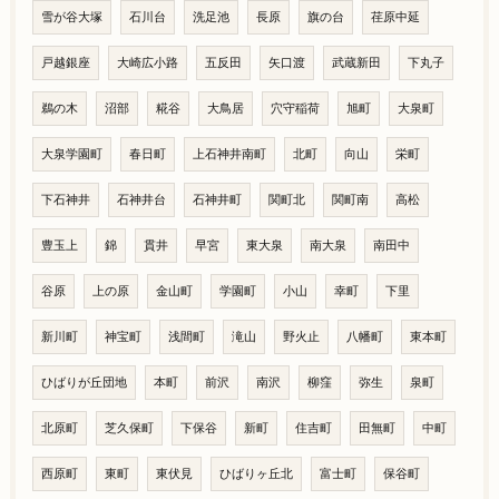
雪が谷大塚
石川台
洗足池
長原
旗の台
荏原中延
戸越銀座
大崎広小路
五反田
矢口渡
武蔵新田
下丸子
鵜の木
沼部
糀谷
大鳥居
穴守稲荷
旭町
大泉町
大泉学園町
春日町
上石神井南町
北町
向山
栄町
下石神井
石神井台
石神井町
関町北
関町南
高松
豊玉上
錦
貫井
早宮
東大泉
南大泉
南田中
谷原
上の原
金山町
学園町
小山
幸町
下里
新川町
神宝町
浅間町
滝山
野火止
八幡町
東本町
ひばりが丘団地
本町
前沢
南沢
柳窪
弥生
泉町
北原町
芝久保町
下保谷
新町
住吉町
田無町
中町
西原町
東町
東伏見
ひばりヶ丘北
富士町
保谷町