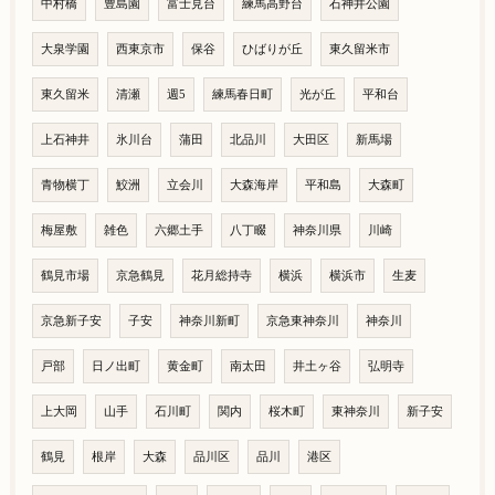
中村橋
豊島園
富士見台
練馬高野台
石神井公園
大泉学園
西東京市
保谷
ひばりが丘
東久留米市
東久留米
清瀬
週5
練馬春日町
光が丘
平和台
上石神井
氷川台
蒲田
北品川
大田区
新馬場
青物横丁
鮫洲
立会川
大森海岸
平和島
大森町
梅屋敷
雑色
六郷土手
八丁畷
神奈川県
川崎
鶴見市場
京急鶴見
花月総持寺
横浜
横浜市
生麦
京急新子安
子安
神奈川新町
京急東神奈川
神奈川
戸部
日ノ出町
黄金町
南太田
井土ヶ谷
弘明寺
上大岡
山手
石川町
関内
桜木町
東神奈川
新子安
鶴見
根岸
大森
品川区
品川
港区