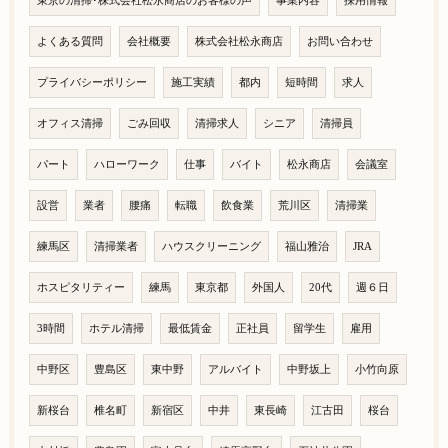
東京の清掃･株式会社松永商店のお客様の声
事業内容
採用情報
よくある質問
会社概要
株式会社松永商店
お問い合わせ
プライバシーポリシー
施工実績
都内
短時間
求人
オフィス清掃
ごみ回収
清掃求人
シニア
清掃員
パート
ハローワーク
仕事
バイト
松永商店
会議室
設営
業者
腰痛
転職
飲食業
荒川区
清掃業
練馬区
清掃業者
ハウスクリーニング
福山雅治
JRA
ホスピタリティー
練馬
東京都
外国人
20代
週６日
3時間
ホテル清掃
最低賃金
正社員
留学生
雇用
中野区
豊島区
東中野
アルバイト
中野坂上
小竹向原
新桜台
椎名町
新宿区
中井
東長崎
江古田
桜台