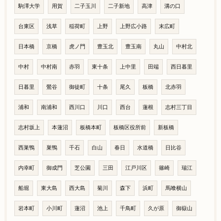
駒澤大学
用賀
二子玉川
二子新地
高津
溝の口
台東区
浅草
稲荷町
上野
上野広小路
末広町
日本橋
京橋
虎ノ門
豊玉北
豊玉南
丸山
中村北
中村
中村南
赤羽
東十条
上中里
田端
西日暮里
日暮里
鶯谷
御徒町
十条
尾久
板橋
北赤羽
浦和
南浦和
西川口
川口
西台
蓮根
志村三丁目
志村坂上
本蓮沼
板橋本町
板橋区役所前
新板橋
西巣鴨
巣鴨
千石
白山
春日
水道橋
日比谷
内幸町
御成門
芝公園
三田
江戸川区
篠崎
瑞江
船堀
東大島
西大島
菊川
森下
浜町
馬喰横山
岩本町
小川町
蓮沼
池上
千鳥町
久が原
御嶽山