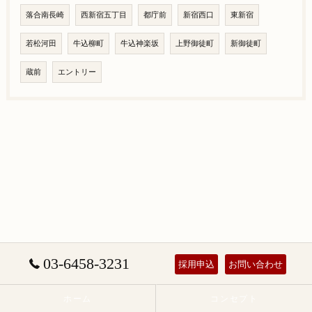
落合南長崎
西新宿五丁目
都庁前
新宿西口
東新宿
若松河田
牛込柳町
牛込神楽坂
上野御徒町
新御徒町
蔵前
エントリー
03-6458-3231
採用申込
お問い合わせ
ホーム
コンセプト