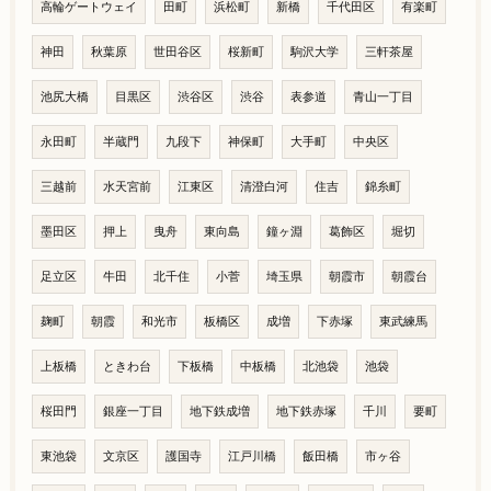
高輪ゲートウェイ
田町
浜松町
新橋
千代田区
有楽町
神田
秋葉原
世田谷区
桜新町
駒沢大学
三軒茶屋
池尻大橋
目黒区
渋谷区
渋谷
表参道
青山一丁目
永田町
半蔵門
九段下
神保町
大手町
中央区
三越前
水天宮前
江東区
清澄白河
住吉
錦糸町
墨田区
押上
曳舟
東向島
鐘ヶ淵
葛飾区
堀切
足立区
牛田
北千住
小菅
埼玉県
朝霞市
朝霞台
麹町
朝霞
和光市
板橋区
成増
下赤塚
東武練馬
上板橋
ときわ台
下板橋
中板橋
北池袋
池袋
桜田門
銀座一丁目
地下鉄成増
地下鉄赤塚
千川
要町
東池袋
文京区
護国寺
江戸川橋
飯田橋
市ヶ谷