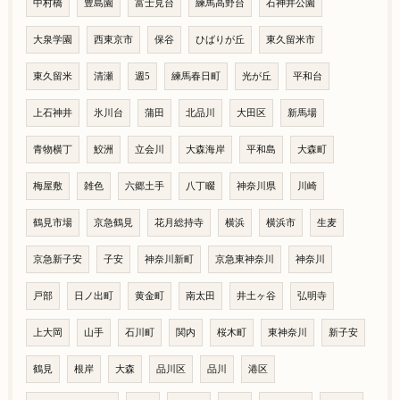
中村橋
豊島園
富士見台
練馬高野台
石神井公園
大泉学園
西東京市
保谷
ひばりが丘
東久留米市
東久留米
清瀬
週5
練馬春日町
光が丘
平和台
上石神井
氷川台
蒲田
北品川
大田区
新馬場
青物横丁
鮫洲
立会川
大森海岸
平和島
大森町
梅屋敷
雑色
六郷土手
八丁畷
神奈川県
川崎
鶴見市場
京急鶴見
花月総持寺
横浜
横浜市
生麦
京急新子安
子安
神奈川新町
京急東神奈川
神奈川
戸部
日ノ出町
黄金町
南太田
井土ヶ谷
弘明寺
上大岡
山手
石川町
関内
桜木町
東神奈川
新子安
鶴見
根岸
大森
品川区
品川
港区