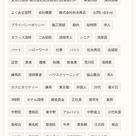
東京の清掃･株式会社松永商店のお客様の声
事業内容
採用情報
よくある質問
会社概要
株式会社松永商店
お問い合わせ
プライバシーポリシー
施工実績
都内
短時間
求人
オフィス清掃
ごみ回収
清掃求人
シニア
清掃員
パート
ハローワーク
仕事
バイト
松永商店
会議室
設営
業者
腰痛
転職
飲食業
荒川区
清掃業
練馬区
清掃業者
ハウスクリーニング
福山雅治
JRA
ホスピタリティー
練馬
東京都
外国人
20代
週６日
3時間
ホテル清掃
最低賃金
正社員
留学生
雇用
中野区
豊島区
東中野
アルバイト
中野坂上
小竹向原
新桜台
椎名町
新宿区
中井
東長崎
江古田
桜台