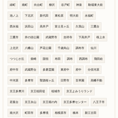
緑町
南町
向台町
柳沢
谷戸町
神泉
駒場東大前
池ノ上
下北沢
新代田
東松原
明大前
永福町
西永福
浜田山
高井戸
富士見ヶ丘
久我山
三鷹台
三鷹市
井の頭公園
武蔵野市
吉祥寺
下高井戸
桜上水
上北沢
八幡山
芦花公園
千歳烏山
調布市
仙川
つつじが丘
柴崎
国領
布田
調布
西調布
飛田給
府中市
武蔵野台
多磨霊園
東府中
府中
分倍河原
中河原
多摩市
聖蹟桜ヶ丘
日野市
百草園
高幡不動
京王多摩川
京王稲田堤
稲城市
京王よみうりランド
若葉台
京王永山
京王堀の内
京王多摩センター
八王子市
南大沢
町田市
多摩境
相模原市
橋本
新江古田