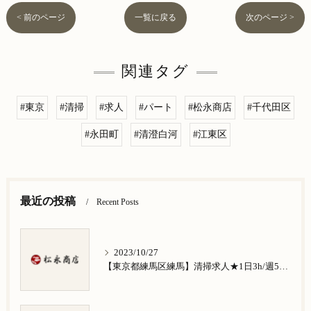
< 前のページ
一覧に戻る
次のページ >
関連タグ
#東京
#清掃
#求人
#パート
#松永商店
#千代田区
#永田町
#清澄白河
#江東区
最近の投稿
Recent Posts
2023/10/27
【東京都練馬区練馬】清掃求人★1日3h/週5日/祝日お休み★谷原在住の方歓迎