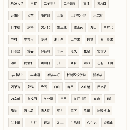
駒澤大学
用賀
二子玉川
二子新地
高津
溝の口
台東区
浅草
稲荷町
上野
上野広小路
末広町
日本橋
京橋
虎ノ門
豊玉北
豊玉南
丸山
中村北
中村
中村南
赤羽
東十条
上中里
田端
西日暮里
日暮里
鶯谷
御徒町
十条
尾久
板橋
北赤羽
浦和
南浦和
西川口
川口
西台
蓮根
志村三丁目
志村坂上
本蓮沼
板橋本町
板橋区役所前
新板橋
西巣鴨
巣鴨
千石
白山
春日
水道橋
日比谷
内幸町
御成門
芝公園
三田
江戸川区
篠崎
瑞江
船堀
東大島
西大島
菊川
森下
浜町
馬喰横山
岩本町
小川町
蓮沼
池上
千鳥町
久が原
御嶽山