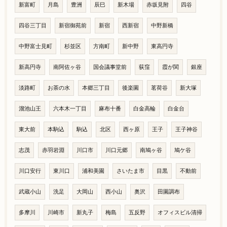
新富町
月島
豊洲
辰巳
新木場
赤坂見附
四谷
四谷三丁目
新宿御苑前
新宿
西新宿
中野新橋
中野富士見町
杉並区
方南町
新中野
東高円寺
新高円寺
南阿佐ヶ谷
国会議事堂前
荻窪
霞が関
銀座
淡路町
お茶の水
本郷三丁目
後楽園
茗荷谷
新大塚
溜池山王
六本木一丁目
麻布十番
白金高輪
白金台
東大前
本駒込
駒込
北区
西ヶ原
王子
王子神谷
志茂
赤羽岩淵
川口市
川口元郷
南鳩ヶ谷
鳩ケ谷
川口安行
東川口
浦和美園
さいたま市
目黒
不動前
武蔵小山
洗足
大岡山
西小山
奥沢
田園調布
多摩川
川崎市
新丸子
梅島
五反野
オフィスビル清掃