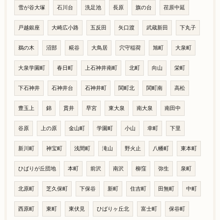
雪が谷大塚
石川台
洗足池
長原
旗の台
荏原中延
戸越銀座
大崎広小路
五反田
矢口渡
武蔵新田
下丸子
鵜の木
沼部
糀谷
大鳥居
穴守稲荷
旭町
大泉町
大泉学園町
春日町
上石神井南町
北町
向山
栄町
下石神井
石神井台
石神井町
関町北
関町南
高松
豊玉上
錦
貫井
早宮
東大泉
南大泉
南田中
谷原
上の原
金山町
学園町
小山
幸町
下里
新川町
神宝町
浅間町
滝山
野火止
八幡町
東本町
ひばりが丘団地
本町
前沢
南沢
柳窪
弥生
泉町
北原町
芝久保町
下保谷
新町
住吉町
田無町
中町
西原町
東町
東伏見
ひばりヶ丘北
富士町
保谷町