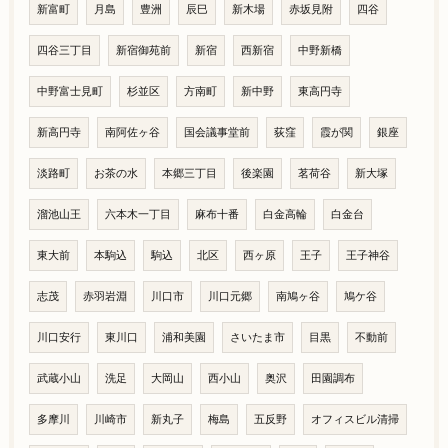
新富町
月島
豊洲
辰巳
新木場
赤坂見附
四谷
四谷三丁目
新宿御苑前
新宿
西新宿
中野新橋
中野富士見町
杉並区
方南町
新中野
東高円寺
新高円寺
南阿佐ヶ谷
国会議事堂前
荻窪
霞が関
銀座
淡路町
お茶の水
本郷三丁目
後楽園
茗荷谷
新大塚
溜池山王
六本木一丁目
麻布十番
白金高輪
白金台
東大前
本駒込
駒込
北区
西ヶ原
王子
王子神谷
志茂
赤羽岩淵
川口市
川口元郷
南鳩ヶ谷
鳩ケ谷
川口安行
東川口
浦和美園
さいたま市
目黒
不動前
武蔵小山
洗足
大岡山
西小山
奥沢
田園調布
多摩川
川崎市
新丸子
梅島
五反野
オフィスビル清掃