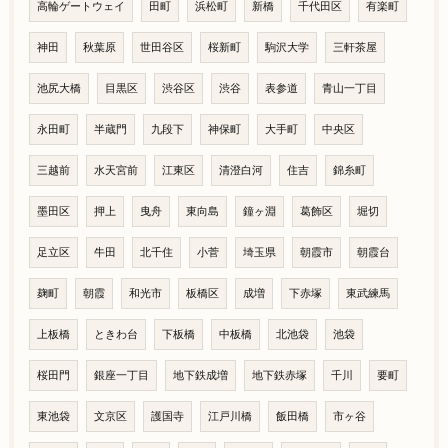
高輪ゲートウェイ
田町
浜松町
新橋
千代田区
有楽町
神田
秋葉原
世田谷区
桜新町
駒沢大学
三軒茶屋
池尻大橋
目黒区
渋谷区
渋谷
表参道
青山一丁目
永田町
半蔵門
九段下
神保町
大手町
中央区
三越前
水天宮前
江東区
清澄白河
住吉
錦糸町
墨田区
押上
曳舟
東向島
鐘ヶ淵
葛飾区
堀切
足立区
牛田
北千住
小菅
埼玉県
朝霞市
朝霞台
麹町
朝霞
和光市
板橋区
成増
下赤塚
東武練馬
上板橋
ときわ台
下板橋
中板橋
北池袋
池袋
桜田門
銀座一丁目
地下鉄成増
地下鉄赤塚
千川
要町
東池袋
文京区
護国寺
江戸川橋
飯田橋
市ヶ谷