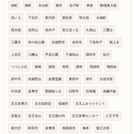
緑町
南町
向台町
柳沢
谷戸町
神泉
駒場東大前
池ノ上
下北沢
新代田
東松原
明大前
永福町
西永福
浜田山
高井戸
富士見ヶ丘
久我山
三鷹台
三鷹市
井の頭公園
武蔵野市
吉祥寺
下高井戸
桜上水
上北沢
八幡山
芦花公園
千歳烏山
調布市
仙川
つつじが丘
柴崎
国領
布田
調布
西調布
飛田給
府中市
武蔵野台
多磨霊園
東府中
府中
分倍河原
中河原
多摩市
聖蹟桜ヶ丘
日野市
百草園
高幡不動
京王多摩川
京王稲田堤
稲城市
京王よみうりランド
若葉台
京王永山
京王堀の内
京王多摩センター
八王子市
南大沢
町田市
多摩境
相模原市
橋本
新江古田