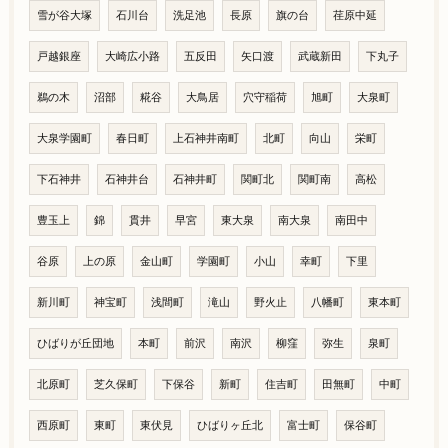
雪が谷大塚
石川台
洗足池
長原
旗の台
荏原中延
戸越銀座
大崎広小路
五反田
矢口渡
武蔵新田
下丸子
鵜の木
沼部
糀谷
大鳥居
穴守稲荷
旭町
大泉町
大泉学園町
春日町
上石神井南町
北町
向山
栄町
下石神井
石神井台
石神井町
関町北
関町南
高松
豊玉上
錦
貫井
早宮
東大泉
南大泉
南田中
谷原
上の原
金山町
学園町
小山
幸町
下里
新川町
神宝町
浅間町
滝山
野火止
八幡町
東本町
ひばりが丘団地
本町
前沢
南沢
柳窪
弥生
泉町
北原町
芝久保町
下保谷
新町
住吉町
田無町
中町
西原町
東町
東伏見
ひばりヶ丘北
富士町
保谷町