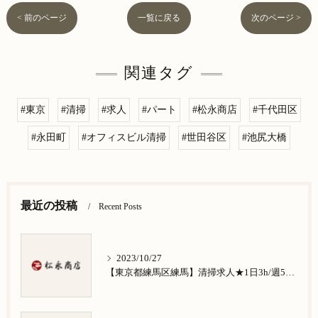
< 前のページ
一覧に戻る
次のページ >
関連タグ
#東京
#清掃
#求人
#パート
#松永商店
#千代田区
#永田町
#オフィスビル清掃
#世田谷区
#池尻大橋
最近の投稿
Recent Posts
2023/10/27
【東京都練馬区練馬】清掃求人★1日3h/週5日/祝日お休み★谷原在住の方歓迎