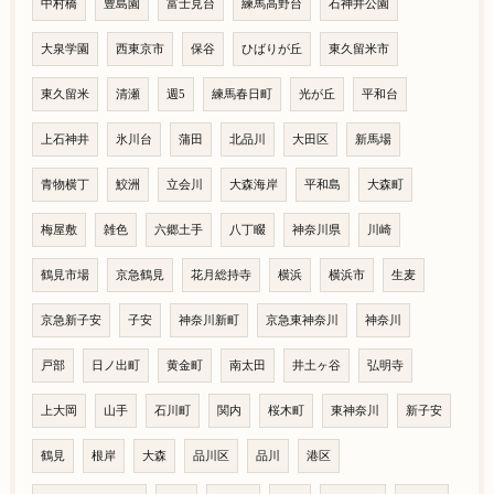
中村橋
豊島園
富士見台
練馬高野台
石神井公園
大泉学園
西東京市
保谷
ひばりが丘
東久留米市
東久留米
清瀬
週5
練馬春日町
光が丘
平和台
上石神井
氷川台
蒲田
北品川
大田区
新馬場
青物横丁
鮫洲
立会川
大森海岸
平和島
大森町
梅屋敷
雑色
六郷土手
八丁畷
神奈川県
川崎
鶴見市場
京急鶴見
花月総持寺
横浜
横浜市
生麦
京急新子安
子安
神奈川新町
京急東神奈川
神奈川
戸部
日ノ出町
黄金町
南太田
井土ヶ谷
弘明寺
上大岡
山手
石川町
関内
桜木町
東神奈川
新子安
鶴見
根岸
大森
品川区
品川
港区