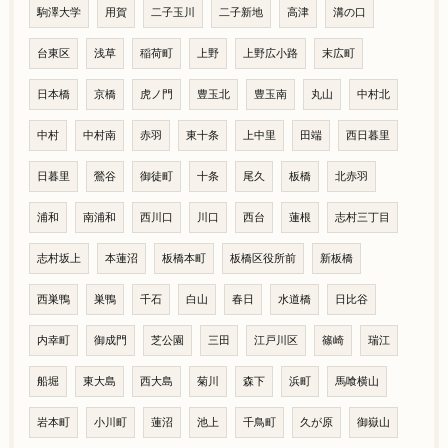
駒澤大学
用賀
二子玉川
二子新地
高津
溝の口
台東区
浅草
稲荷町
上野
上野広小路
末広町
日本橋
京橋
虎ノ門
豊玉北
豊玉南
丸山
中村北
中村
中村南
赤羽
東十条
上中里
田端
西日暮里
日暮里
鶯谷
御徒町
十条
尾久
板橋
北赤羽
浦和
南浦和
西川口
川口
西台
蓮根
志村三丁目
志村坂上
本蓮沼
板橋本町
板橋区役所前
新板橋
西巣鴨
巣鴨
千石
白山
春日
水道橋
日比谷
内幸町
御成門
芝公園
三田
江戸川区
篠崎
瑞江
船堀
東大島
西大島
菊川
森下
浜町
馬喰横山
岩本町
小川町
蓮沼
池上
千鳥町
久が原
御嶽山