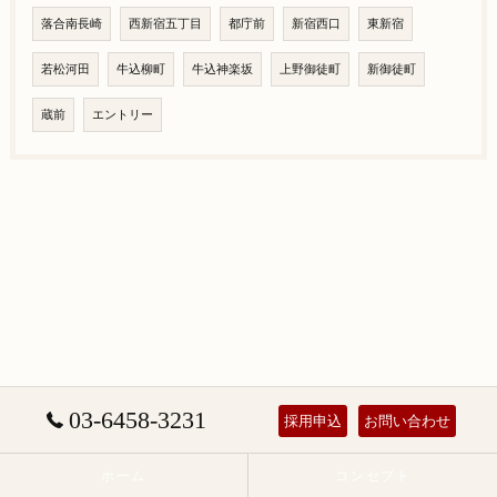
落合南長崎
西新宿五丁目
都庁前
新宿西口
東新宿
若松河田
牛込柳町
牛込神楽坂
上野御徒町
新御徒町
蔵前
エントリー
03-6458-3231
採用申込
お問い合わせ
ホーム
コンセプト