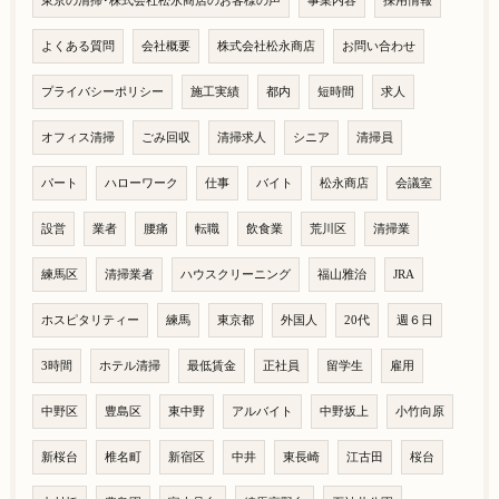
東京の清掃･株式会社松永商店のお客様の声
事業内容
採用情報
よくある質問
会社概要
株式会社松永商店
お問い合わせ
プライバシーポリシー
施工実績
都内
短時間
求人
オフィス清掃
ごみ回収
清掃求人
シニア
清掃員
パート
ハローワーク
仕事
バイト
松永商店
会議室
設営
業者
腰痛
転職
飲食業
荒川区
清掃業
練馬区
清掃業者
ハウスクリーニング
福山雅治
JRA
ホスピタリティー
練馬
東京都
外国人
20代
週６日
3時間
ホテル清掃
最低賃金
正社員
留学生
雇用
中野区
豊島区
東中野
アルバイト
中野坂上
小竹向原
新桜台
椎名町
新宿区
中井
東長崎
江古田
桜台