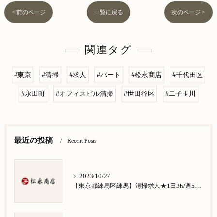
< 前のページ
一覧に戻る
次のページ >
関連タグ
#東京
#清掃
#求人
#パート
#松永商店
#千代田区
#永田町
#オフィスビル清掃
#世田谷区
#二子玉川
最近の投稿
Recent Posts
2023/10/27
【東京都練馬区練馬】清掃求人★1日3h/週5日/祝日お休み★谷原在住の方歓迎