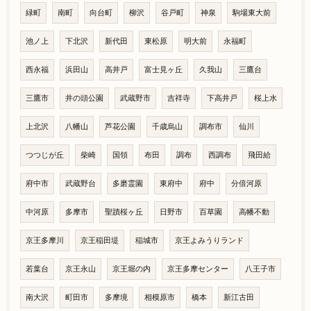
緑町
南町
向台町
柳沢
谷戸町
神泉
駒場東大前
池ノ上
下北沢
新代田
東松原
明大前
永福町
西永福
浜田山
高井戸
富士見ヶ丘
久我山
三鷹台
三鷹市
井の頭公園
武蔵野市
吉祥寺
下高井戸
桜上水
上北沢
八幡山
芦花公園
千歳烏山
調布市
仙川
つつじが丘
柴崎
国領
布田
調布
西調布
飛田給
府中市
武蔵野台
多磨霊園
東府中
府中
分倍河原
中河原
多摩市
聖蹟桜ヶ丘
日野市
百草園
高幡不動
京王多摩川
京王稲田堤
稲城市
京王よみうりランド
若葉台
京王永山
京王堀の内
京王多摩センター
八王子市
南大沢
町田市
多摩境
相模原市
橋本
新江古田