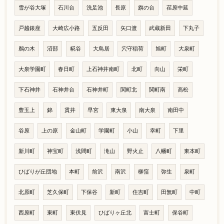
雪が谷大塚
石川台
洗足池
長原
旗の台
荏原中延
戸越銀座
大崎広小路
五反田
矢口渡
武蔵新田
下丸子
鵜の木
沼部
糀谷
大鳥居
穴守稲荷
旭町
大泉町
大泉学園町
春日町
上石神井南町
北町
向山
栄町
下石神井
石神井台
石神井町
関町北
関町南
高松
豊玉上
錦
貫井
早宮
東大泉
南大泉
南田中
谷原
上の原
金山町
学園町
小山
幸町
下里
新川町
神宝町
浅間町
滝山
野火止
八幡町
東本町
ひばりが丘団地
本町
前沢
南沢
柳窪
弥生
泉町
北原町
芝久保町
下保谷
新町
住吉町
田無町
中町
西原町
東町
東伏見
ひばりヶ丘北
富士町
保谷町