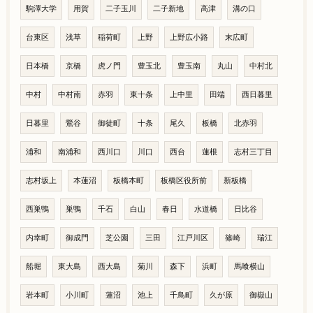
駒澤大学
用賀
二子玉川
二子新地
高津
溝の口
台東区
浅草
稲荷町
上野
上野広小路
末広町
日本橋
京橋
虎ノ門
豊玉北
豊玉南
丸山
中村北
中村
中村南
赤羽
東十条
上中里
田端
西日暮里
日暮里
鶯谷
御徒町
十条
尾久
板橋
北赤羽
浦和
南浦和
西川口
川口
西台
蓮根
志村三丁目
志村坂上
本蓮沼
板橋本町
板橋区役所前
新板橋
西巣鴨
巣鴨
千石
白山
春日
水道橋
日比谷
内幸町
御成門
芝公園
三田
江戸川区
篠崎
瑞江
船堀
東大島
西大島
菊川
森下
浜町
馬喰横山
岩本町
小川町
蓮沼
池上
千鳥町
久が原
御嶽山