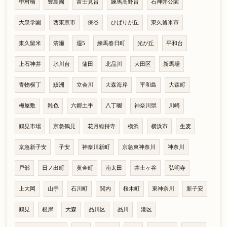
中村橋
豊島園
富士見台
練馬高野台
石神井公園
大泉学園
西東京市
保谷
ひばりが丘
東久留米市
東久留米
清瀬
週5
練馬春日町
光が丘
平和台
上石神井
氷川台
蒲田
北品川
大田区
新馬場
青物横丁
鮫洲
立会川
大森海岸
平和島
大森町
梅屋敷
雑色
六郷土手
八丁畷
神奈川県
川崎
鶴見市場
京急鶴見
花月総持寺
横浜
横浜市
生麦
京急新子安
子安
神奈川新町
京急東神奈川
神奈川
戸部
日ノ出町
黄金町
南太田
井土ヶ谷
弘明寺
上大岡
山手
石川町
関内
桜木町
東神奈川
新子安
鶴見
根岸
大森
品川区
品川
港区