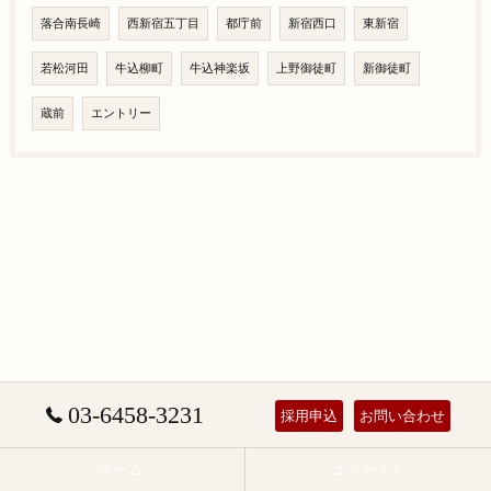
落合南長崎
西新宿五丁目
都庁前
新宿西口
東新宿
若松河田
牛込柳町
牛込神楽坂
上野御徒町
新御徒町
蔵前
エントリー
03-6458-3231
採用申込
お問い合わせ
ホーム
コンセプト