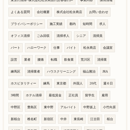
東京の清掃･株式会社松永商店のお客様の声
事業内容
採用情報
よくある質問
会社概要
株式会社松永商店
お問い合わせ
プライバシーポリシー
施工実績
都内
短時間
求人
オフィス清掃
ごみ回収
清掃求人
シニア
清掃員
パート
ハローワーク
仕事
バイト
松永商店
会議室
設営
業者
腰痛
転職
飲食業
荒川区
清掃業
練馬区
清掃業者
ハウスクリーニング
福山雅治
JRA
ホスピタリティー
練馬
東京都
外国人
20代
週６日
3時間
ホテル清掃
最低賃金
正社員
留学生
雇用
中野区
豊島区
東中野
アルバイト
中野坂上
小竹向原
新桜台
椎名町
新宿区
中井
東長崎
江古田
桜台