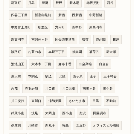
新富町
月島
豊洲
辰巳
新木場
赤坂見附
四谷
四谷三丁目
新宿御苑前
新宿
西新宿
中野新橋
中野富士見町
杉並区
方南町
新中野
東高円寺
新高円寺
南阿佐ヶ谷
国会議事堂前
荻窪
霞が関
銀座
淡路町
お茶の水
本郷三丁目
後楽園
茗荷谷
新大塚
溜池山王
六本木一丁目
麻布十番
白金高輪
白金台
東大前
本駒込
駒込
北区
西ヶ原
王子
王子神谷
志茂
赤羽岩淵
川口市
川口元郷
南鳩ヶ谷
鳩ケ谷
川口安行
東川口
浦和美園
さいたま市
目黒
不動前
武蔵小山
洗足
大岡山
西小山
奥沢
田園調布
多摩川
川崎市
新丸子
梅島
五反野
オフィスビル清掃