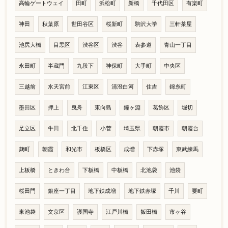
高輪ゲートウェイ
田町
浜松町
新橋
千代田区
有楽町
神田
秋葉原
世田谷区
桜新町
駒沢大学
三軒茶屋
池尻大橋
目黒区
渋谷区
渋谷
表参道
青山一丁目
永田町
半蔵門
九段下
神保町
大手町
中央区
三越前
水天宮前
江東区
清澄白河
住吉
錦糸町
墨田区
押上
曳舟
東向島
鐘ヶ淵
葛飾区
堀切
足立区
牛田
北千住
小菅
埼玉県
朝霞市
朝霞台
麹町
朝霞
和光市
板橋区
成増
下赤塚
東武練馬
上板橋
ときわ台
下板橋
中板橋
北池袋
池袋
桜田門
銀座一丁目
地下鉄成増
地下鉄赤塚
千川
要町
東池袋
文京区
護国寺
江戸川橋
飯田橋
市ヶ谷