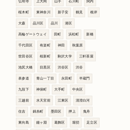
弘明寺
上大岡
山手
石川町
関内
桜木町
東神奈川
新子安
鶴見
根岸
大森
品川区
品川
港区
高輪ゲートウェイ
田町
浜松町
新橋
千代田区
有楽町
神田
秋葉原
世田谷区
桜新町
駒沢大学
三軒茶屋
池尻大橋
目黒区
渋谷区
渋谷
表参道
青山一丁目
永田町
半蔵門
九段下
神保町
大手町
中央区
三越前
水天宮前
江東区
清澄白河
住吉
錦糸町
墨田区
押上
曳舟
東向島
鐘ヶ淵
葛飾区
堀切
足立区