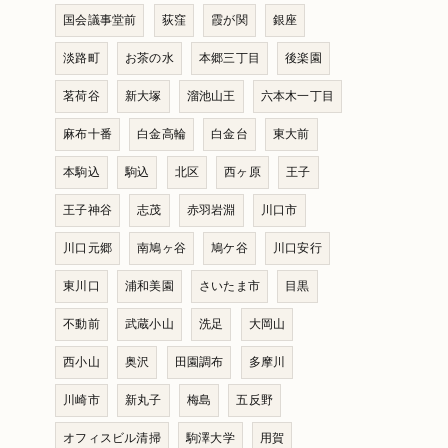
国会議事堂前
荻窪
霞が関
銀座
淡路町
お茶の水
本郷三丁目
後楽園
茗荷谷
新大塚
溜池山王
六本木一丁目
麻布十番
白金高輪
白金台
東大前
本駒込
駒込
北区
西ヶ原
王子
王子神谷
志茂
赤羽岩淵
川口市
川口元郷
南鳩ヶ谷
鳩ケ谷
川口安行
東川口
浦和美園
さいたま市
目黒
不動前
武蔵小山
洗足
大岡山
西小山
奥沢
田園調布
多摩川
川崎市
新丸子
梅島
五反野
オフィスビル清掃
駒澤大学
用賀