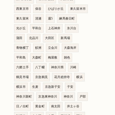
西東京市
保谷
ひばりが丘
東久留米市
東久留米
清瀬
週5
練馬春日町
光が丘
平和台
上石神井
氷川台
蒲田
北品川
大田区
新馬場
青物横丁
鮫洲
立会川
大森海岸
平和島
大森町
梅屋敷
雑色
六郷土手
八丁畷
神奈川県
川崎
鶴見市場
京急鶴見
花月総持寺
横浜
横浜市
生麦
京急新子安
子安
神奈川新町
京急東神奈川
神奈川
戸部
日ノ出町
黄金町
南太田
井土ヶ谷