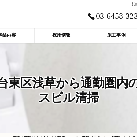
【
03-6458-32
事業内容
採用情報
施工事例
台東区浅草から通勤圏内
スビル清掃