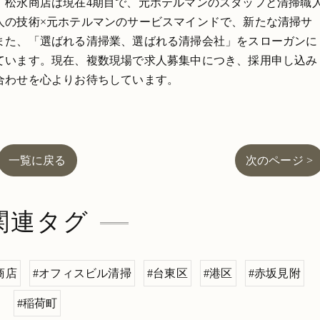
。松永商店は現在4期目で、元ホテルマンのスタッフと清掃職
人の技術×元ホテルマンのサービスマインドで、新たな清掃サ
また、「選ばれる清掃業、選ばれる清掃会社」をスローガンに
ています。現在、複数現場で求人募集中につき、採用申し込み
合わせを心よりお待ちしています。
一覧に戻る
次のページ >
関連タグ
商店
#オフィスビル清掃
#台東区
#港区
#赤坂見附
#稲荷町