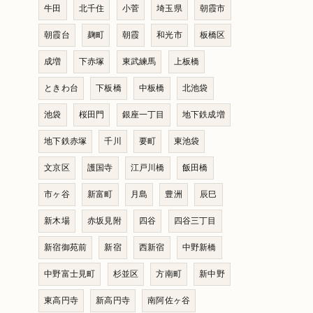
牛田
北千住
小菅
埼玉県
朝霞市
朝霞台
麹町
朝霞
和光市
板橋区
成増
下赤塚
東武練馬
上板橋
ときわ台
下板橋
中板橋
北池袋
池袋
桜田門
銀座一丁目
地下鉄成増
地下鉄赤塚
千川
要町
東池袋
文京区
護国寺
江戸川橋
飯田橋
市ヶ谷
新富町
月島
豊洲
辰巳
新木場
赤坂見附
四谷
四谷三丁目
新宿御苑前
新宿
西新宿
中野新橋
中野富士見町
杉並区
方南町
新中野
東高円寺
新高円寺
南阿佐ヶ谷