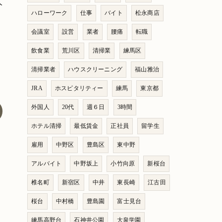
人
ハローワーク
仕事
バイト
松永商店
会議室
設営
業者
腰痛
転職
飲食業
荒川区
清掃業
練馬区
清掃業者
ハウスクリーニング
福山雅治
JRA
ホスピタリティー
練馬
東京都
外国人
20代
週６日
3時間
ホテル清掃
最低賃金
正社員
留学生
雇用
中野区
豊島区
東中野
アルバイト
中野坂上
小竹向原
新桜台
椎名町
新宿区
中井
東長崎
江古田
桜台
中村橋
豊島園
富士見台
練馬高野台
石神井公園
大泉学園