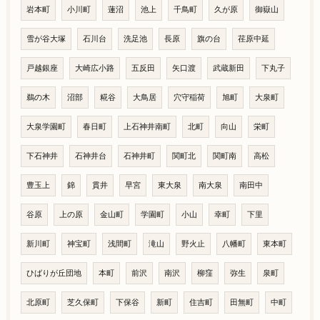
岩本町
小川町
蓮沼
池上
千鳥町
久が原
御嶽山
雪が谷大塚
石川台
洗足池
長原
旗の台
荏原中延
戸越銀座
大崎広小路
五反田
矢口渡
武蔵新田
下丸子
鵜の木
沼部
糀谷
大鳥居
穴守稲荷
旭町
大泉町
大泉学園町
春日町
上石神井南町
北町
向山
栄町
下石神井
石神井台
石神井町
関町北
関町南
高松
豊玉上
錦
貫井
早宮
東大泉
南大泉
南田中
谷原
上の原
金山町
学園町
小山
幸町
下里
新川町
神宝町
浅間町
滝山
野火止
八幡町
東本町
ひばりが丘団地
本町
前沢
南沢
柳窪
弥生
泉町
北原町
芝久保町
下保谷
新町
住吉町
田無町
中町