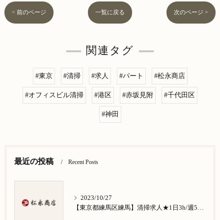
< 前のページ
一覧に戻る
次のページ >
関連タグ
#東京
#清掃
#求人
#パート
#松永商店
#オフィスビル清掃
#港区
#赤坂見附
#千代田区
#神田
最近の投稿
Recent Posts
2023/10/27
【東京都練馬区練馬】清掃求人★1日3h/週5日/祝日お休み★谷原在住の方歓迎