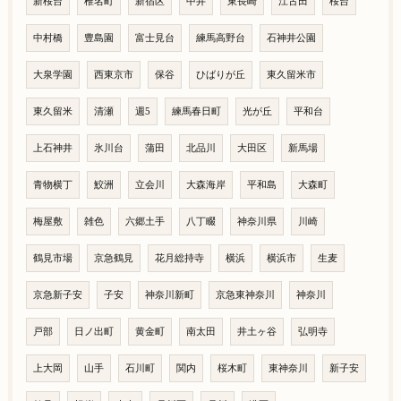
新桜台
椎名町
新宿区
中井
東長崎
江古田
桜台
中村橋
豊島園
富士見台
練馬高野台
石神井公園
大泉学園
西東京市
保谷
ひばりが丘
東久留米市
東久留米
清瀬
週5
練馬春日町
光が丘
平和台
上石神井
氷川台
蒲田
北品川
大田区
新馬場
青物横丁
鮫洲
立会川
大森海岸
平和島
大森町
梅屋敷
雑色
六郷土手
八丁畷
神奈川県
川崎
鶴見市場
京急鶴見
花月総持寺
横浜
横浜市
生麦
京急新子安
子安
神奈川新町
京急東神奈川
神奈川
戸部
日ノ出町
黄金町
南太田
井土ヶ谷
弘明寺
上大岡
山手
石川町
関内
桜木町
東神奈川
新子安