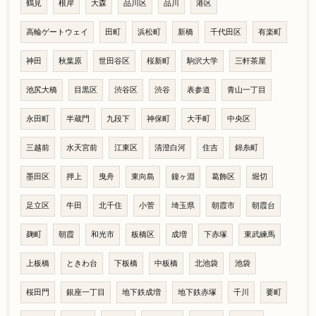
鶴見
根岸
大森
品川区
品川
港区
高輪ゲートウェイ
田町
浜松町
新橋
千代田区
有楽町
神田
秋葉原
世田谷区
桜新町
駒沢大学
三軒茶屋
池尻大橋
目黒区
渋谷区
渋谷
表参道
青山一丁目
永田町
半蔵門
九段下
神保町
大手町
中央区
三越前
水天宮前
江東区
清澄白河
住吉
錦糸町
墨田区
押上
曳舟
東向島
鐘ヶ淵
葛飾区
堀切
足立区
牛田
北千住
小菅
埼玉県
朝霞市
朝霞台
麹町
朝霞
和光市
板橋区
成増
下赤塚
東武練馬
上板橋
ときわ台
下板橋
中板橋
北池袋
池袋
桜田門
銀座一丁目
地下鉄成増
地下鉄赤塚
千川
要町