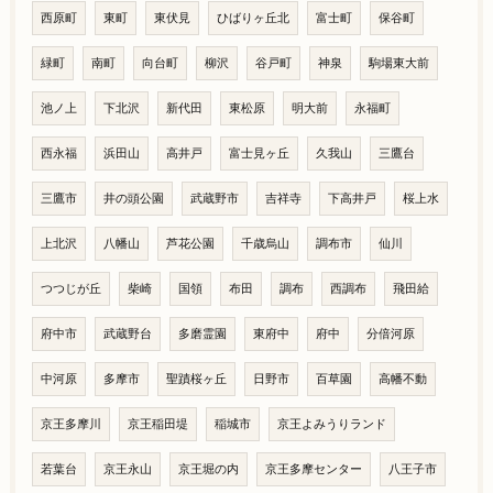
西原町
東町
東伏見
ひばりヶ丘北
富士町
保谷町
緑町
南町
向台町
柳沢
谷戸町
神泉
駒場東大前
池ノ上
下北沢
新代田
東松原
明大前
永福町
西永福
浜田山
高井戸
富士見ヶ丘
久我山
三鷹台
三鷹市
井の頭公園
武蔵野市
吉祥寺
下高井戸
桜上水
上北沢
八幡山
芦花公園
千歳烏山
調布市
仙川
つつじが丘
柴崎
国領
布田
調布
西調布
飛田給
府中市
武蔵野台
多磨霊園
東府中
府中
分倍河原
中河原
多摩市
聖蹟桜ヶ丘
日野市
百草園
高幡不動
京王多摩川
京王稲田堤
稲城市
京王よみうりランド
若葉台
京王永山
京王堀の内
京王多摩センター
八王子市