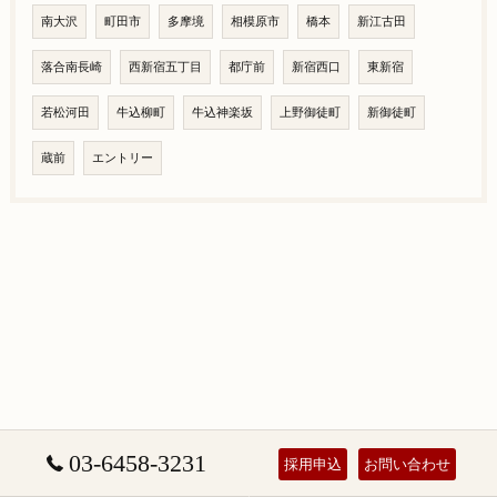
南大沢
町田市
多摩境
相模原市
橋本
新江古田
落合南長崎
西新宿五丁目
都庁前
新宿西口
東新宿
若松河田
牛込柳町
牛込神楽坂
上野御徒町
新御徒町
蔵前
エントリー
03-6458-3231
採用申込
お問い合わせ