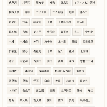
多摩川
川崎市
新丸子
梅島
五反野
オフィスビル清掃
駒澤大学
用賀
二子玉川
二子新地
高津
溝の口
台東区
浅草
稲荷町
上野
上野広小路
末広町
日本橋
京橋
虎ノ門
豊玉北
豊玉南
丸山
中村北
中村
中村南
赤羽
東十条
上中里
田端
西日暮里
日暮里
鶯谷
御徒町
十条
尾久
板橋
北赤羽
浦和
南浦和
西川口
川口
西台
蓮根
志村三丁目
志村坂上
本蓮沼
板橋本町
板橋区役所前
新板橋
西巣鴨
巣鴨
千石
白山
春日
水道橋
日比谷
内幸町
御成門
芝公園
三田
江戸川区
篠崎
瑞江
船堀
東大島
西大島
菊川
森下
浜町
馬喰横山