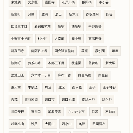
東池袋
文京区
護国寺
江戸川橋
飯田橋
市ヶ谷
新富町
月島
豊洲
辰巳
新木場
赤坂見附
四谷
四谷三丁目
新宿御苑前
新宿
西新宿
中野新橋
中野富士見町
杉並区
方南町
新中野
東高円寺
新高円寺
南阿佐ヶ谷
国会議事堂前
荻窪
霞が関
銀座
淡路町
お茶の水
本郷三丁目
後楽園
茗荷谷
新大塚
溜池山王
六本木一丁目
麻布十番
白金高輪
白金台
東大前
本駒込
駒込
北区
西ヶ原
王子
王子神谷
志茂
赤羽岩淵
川口市
川口元郷
南鳩ヶ谷
鳩ケ谷
川口安行
東川口
浦和美園
さいたま市
目黒
不動前
武蔵小山
洗足
大岡山
西小山
奥沢
田園調布