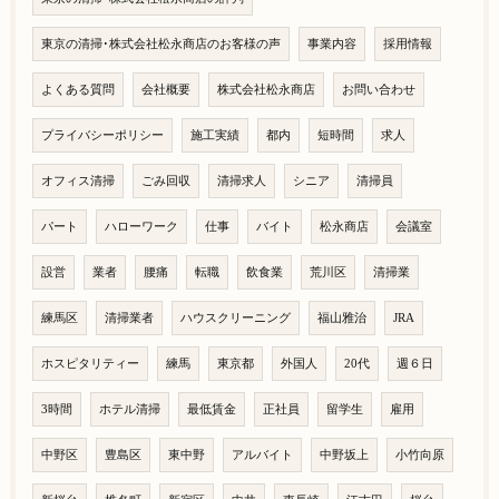
東京の清掃･株式会社松永商店のお客様の声
事業内容
採用情報
よくある質問
会社概要
株式会社松永商店
お問い合わせ
プライバシーポリシー
施工実績
都内
短時間
求人
オフィス清掃
ごみ回収
清掃求人
シニア
清掃員
パート
ハローワーク
仕事
バイト
松永商店
会議室
設営
業者
腰痛
転職
飲食業
荒川区
清掃業
練馬区
清掃業者
ハウスクリーニング
福山雅治
JRA
ホスピタリティー
練馬
東京都
外国人
20代
週６日
3時間
ホテル清掃
最低賃金
正社員
留学生
雇用
中野区
豊島区
東中野
アルバイト
中野坂上
小竹向原