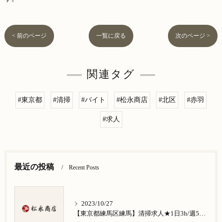
< 前のページ
一覧に戻る
次のページ >
関連タグ
#東京都
#清掃
#バイト
#松永商店
#北区
#赤羽
#求人
最近の投稿
Recent Posts
2023/10/27
【東京都練馬区練馬】清掃求人★1日3h/週5日/祝日お休み★谷原在住の方歓迎