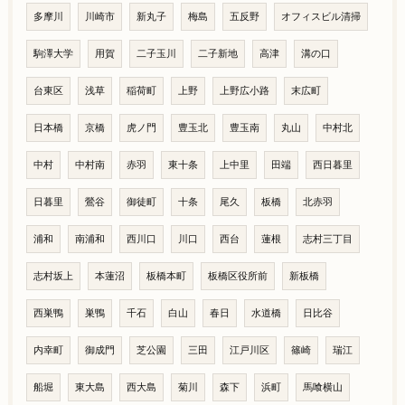
多摩川
川崎市
新丸子
梅島
五反野
オフィスビル清掃
駒澤大学
用賀
二子玉川
二子新地
高津
溝の口
台東区
浅草
稲荷町
上野
上野広小路
末広町
日本橋
京橋
虎ノ門
豊玉北
豊玉南
丸山
中村北
中村
中村南
赤羽
東十条
上中里
田端
西日暮里
日暮里
鶯谷
御徒町
十条
尾久
板橋
北赤羽
浦和
南浦和
西川口
川口
西台
蓮根
志村三丁目
志村坂上
本蓮沼
板橋本町
板橋区役所前
新板橋
西巣鴨
巣鴨
千石
白山
春日
水道橋
日比谷
内幸町
御成門
芝公園
三田
江戸川区
篠崎
瑞江
船堀
東大島
西大島
菊川
森下
浜町
馬喰横山