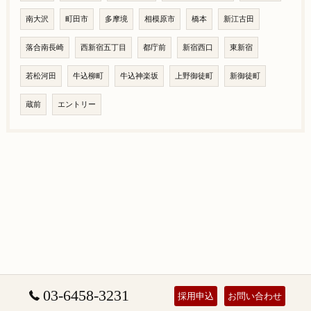
南大沢
町田市
多摩境
相模原市
橋本
新江古田
落合南長崎
西新宿五丁目
都庁前
新宿西口
東新宿
若松河田
牛込柳町
牛込神楽坂
上野御徒町
新御徒町
蔵前
エントリー
03-6458-3231
採用申込
お問い合わせ