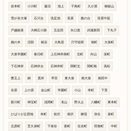
岩本町
小川町
蓮沼
池上
千鳥町
久が原
御嶽山
雪が谷大塚
石川台
洗足池
長原
旗の台
荏原中延
戸越銀座
大崎広小路
五反田
矢口渡
武蔵新田
下丸子
鵜の木
沼部
糀谷
大鳥居
穴守稲荷
旭町
大泉町
大泉学園町
春日町
上石神井南町
北町
向山
栄町
下石神井
石神井台
石神井町
関町北
関町南
高松
豊玉上
錦
貫井
早宮
東大泉
南大泉
南田中
谷原
上の原
金山町
学園町
小山
幸町
下里
新川町
神宝町
浅間町
滝山
野火止
八幡町
東本町
ひばりが丘団地
本町
前沢
南沢
柳窪
弥生
泉町
北原町
芝久保町
下保谷
新町
住吉町
田無町
中町