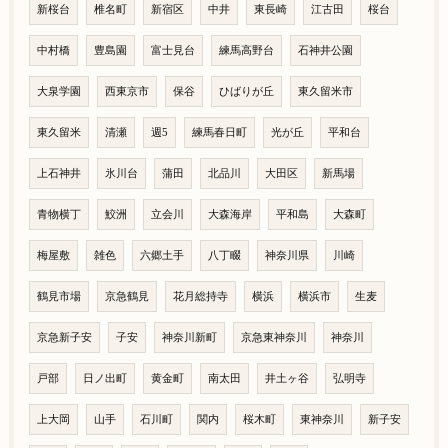
新桜台
椎名町
新宿区
中井
東長崎
江古田
桜台
中村橋
豊島園
富士見台
練馬高野台
石神井公園
大泉学園
西東京市
保谷
ひばりが丘
東久留米市
東久留米
清瀬
週5
練馬春日町
光が丘
平和台
上石神井
氷川台
蒲田
北品川
大田区
新馬場
青物横丁
鮫洲
立会川
大森海岸
平和島
大森町
梅屋敷
雑色
六郷土手
八丁畷
神奈川県
川崎
鶴見市場
京急鶴見
花月総持寺
横浜
横浜市
生麦
京急新子安
子安
神奈川新町
京急東神奈川
神奈川
戸部
日ノ出町
黄金町
南太田
井土ヶ谷
弘明寺
上大岡
山手
石川町
関内
桜木町
東神奈川
新子安