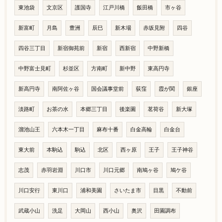
東池袋
文京区
護国寺
江戸川橋
飯田橋
市ヶ谷
新富町
月島
豊洲
辰巳
新木場
赤坂見附
四谷
四谷三丁目
新宿御苑前
新宿
西新宿
中野新橋
中野富士見町
杉並区
方南町
新中野
東高円寺
新高円寺
南阿佐ヶ谷
国会議事堂前
荻窪
霞が関
銀座
淡路町
お茶の水
本郷三丁目
後楽園
茗荷谷
新大塚
溜池山王
六本木一丁目
麻布十番
白金高輪
白金台
東大前
本駒込
駒込
北区
西ヶ原
王子
王子神谷
志茂
赤羽岩淵
川口市
川口元郷
南鳩ヶ谷
鳩ケ谷
川口安行
東川口
浦和美園
さいたま市
目黒
不動前
武蔵小山
洗足
大岡山
西小山
奥沢
田園調布