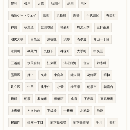
鶴見
根岸
大森
品川区
品川
港区
高輪ゲートウェイ
田町
浜松町
新橋
千代田区
有楽町
神田
秋葉原
世田谷区
桜新町
駒沢大学
三軒茶屋
池尻大橋
目黒区
渋谷区
渋谷
表参道
青山一丁目
永田町
半蔵門
九段下
神保町
大手町
中央区
三越前
水天宮前
江東区
清澄白河
住吉
錦糸町
墨田区
押上
曳舟
東向島
鐘ヶ淵
葛飾区
堀切
足立区
牛田
北千住
小菅
埼玉県
朝霞市
朝霞台
麹町
朝霞
和光市
板橋区
成増
下赤塚
東武練馬
上板橋
ときわ台
下板橋
中板橋
北池袋
池袋
桜田門
銀座一丁目
地下鉄成増
地下鉄赤塚
千川
要町