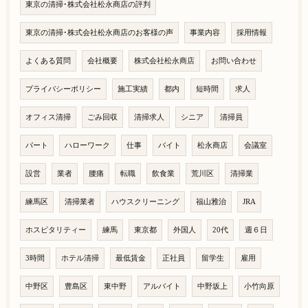
東京の清掃･株式会社松永商店の評判
東京の清掃･株式会社松永商店のお客様の声
事業内容
採用情報
よくある質問
会社概要
株式会社松永商店
お問い合わせ
プライバシーポリシー
施工実績
都内
短時間
求人
オフィス清掃
ごみ回収
清掃求人
シニア
清掃員
パート
ハローワーク
仕事
バイト
松永商店
会議室
設営
業者
腰痛
転職
飲食業
荒川区
清掃業
練馬区
清掃業者
ハウスクリーニング
福山雅治
JRA
ホスピタリティー
練馬
東京都
外国人
20代
週６日
3時間
ホテル清掃
最低賃金
正社員
留学生
雇用
中野区
豊島区
東中野
アルバイト
中野坂上
小竹向原