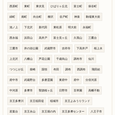
西原町
東町
東伏見
ひばりヶ丘北
富士町
保谷町
緑町
南町
向台町
柳沢
谷戸町
神泉
駒場東大前
池ノ上
下北沢
新代田
東松原
明大前
永福町
西永福
浜田山
高井戸
富士見ヶ丘
久我山
三鷹台
三鷹市
井の頭公園
武蔵野市
吉祥寺
下高井戸
桜上水
上北沢
八幡山
芦花公園
千歳烏山
調布市
仙川
つつじが丘
柴崎
国領
布田
調布
西調布
飛田給
府中市
武蔵野台
多磨霊園
東府中
府中
分倍河原
中河原
多摩市
聖蹟桜ヶ丘
日野市
百草園
高幡不動
京王多摩川
京王稲田堤
稲城市
京王よみうりランド
若葉台
京王永山
京王堀の内
京王多摩センター
八王子市